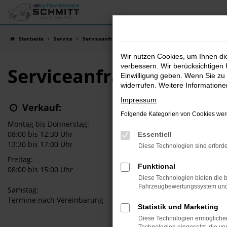
Zum
Hauptinhalt
springen
Startseite
Service
Serviceanfrage
Wir nutzen Cookies, um Ihnen d
verbessern. Wir berücksichtigen 
Serviceanfrage
Einwilligung geben. Wenn Sie zu 
widerrufen. Weitere Information
Impressum
Verkauf:
Folgende Kategorien von Cookies werd
Montag bis Donnerstag:
08:00 bis 12:30 Uhr
Essentiell
13:30 bis 17:00 Uhr
Diese Technologien sind erforde
Freitag:
Funktional
08:00 bis 15:00 Uhr
Diese Technologien bieten die b
Fahrzeugbewertungssystem und w
Samstag:
Termine nach Vereinbarung
Statistik und Marketing
Diese Technologien ermöglichen