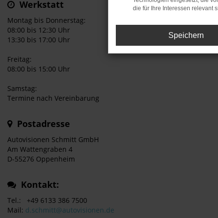
Technologien eingesetzt, die v
Werkstatt
die für Ihre Interessen relevant s
Montag bis Donnerstag:
08:00 bis 12:30 Uhr
Speichern
13:30 bis 17:00 Uhr
Freitag:
08:00 bis 15:00 Uhr
Samstag:
Termine nach Vereinbarung
Postadresse
Autovisionen Schmitt GmbH
Am Wattengraben 4
D-55276 Oppenheim
Kontakt:
Tel.: +49 6133 386 7500
Mail:
d.schmitt@autovisionen.de