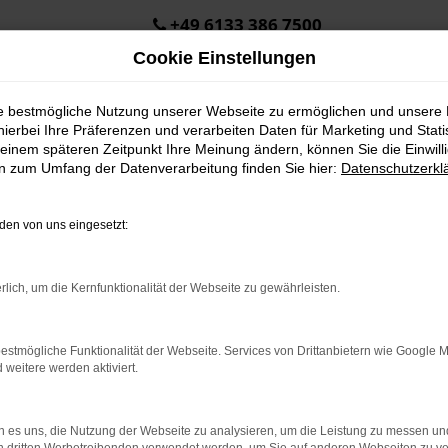
+49 6133 386 7500
Cookie Einstellungen
ie bestmögliche Nutzung unserer Webseite zu ermöglichen und unsere
hierbei Ihre Präferenzen und verarbeiten Daten für Marketing und Stati
einem späteren Zeitpunkt Ihre Meinung ändern, können Sie die Einwillig
en zum Umfang der Datenverarbeitung finden Sie hier:
Datenschutzerkl
Service-Anfrage
en von uns eingesetzt:
Angaben zum Fahrzeug
rlich, um die Kernfunktionalität der Webseite zu gewährleisten.
Marke und Modell
estmögliche Funktionalität der Webseite. Services von Drittanbietern wie Google 
eitere werden aktiviert.
Fahrgestellnummer (wenn zur Hand)
 es uns, die Nutzung der Webseite zu analysieren, um die Leistung zu messen u