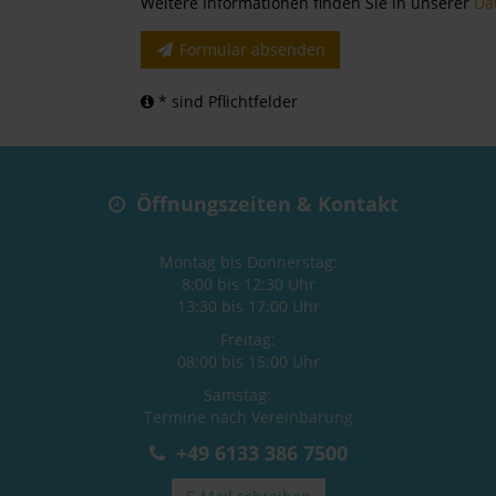
Weitere Informationen finden Sie in unserer
Da
Formular absenden
* sind Pflichtfelder
Öffnungszeiten & Kontakt
Montag bis Donnerstag:
8:00 bis 12:30 Uhr
13:30 bis 17:00 Uhr
Freitag:
08:00 bis 15:00 Uhr
Samstag:
Termine nach Vereinbarung
+49 6133 386 7500