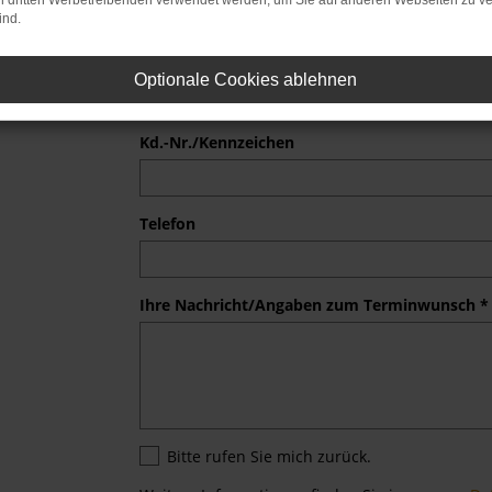
on dritten Werbetreibenden verwendet werden, um Sie auf anderen Webseiten zu ve
ind.
Vorname *
Optionale Cookies ablehnen
Kd.-Nr./Kennzeichen
Telefon
Ihre Nachricht/Angaben zum Terminwunsch *
Bitte rufen Sie mich zurück.