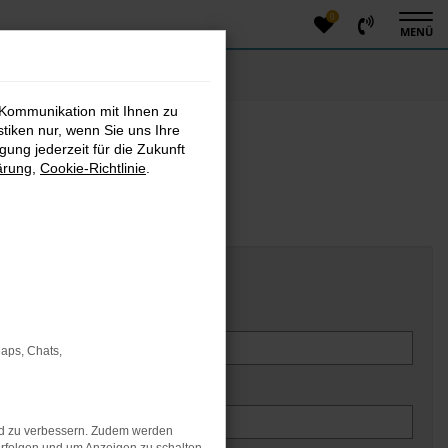
0
MENÜ
 Kommunikation mit Ihnen zu
stiken nur, wenn Sie uns Ihre
ung jederzeit für die Zukunft
ärung
,
Cookie-Richtlinie
.
Erstzulassung/Baujahr
Maps, Chats,
nd zu verbessern. Zudem werden