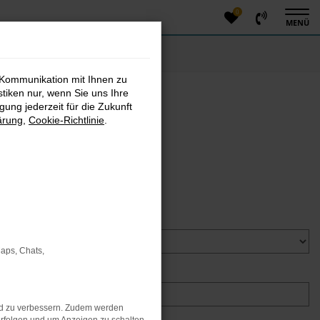
0
MENÜ
 Kommunikation mit Ihnen zu
stiken nur, wenn Sie uns Ihre
ung jederzeit für die Zukunft
ärung
,
Cookie-Richtlinie
.
ür die Kontaktanfrage
Maps, Chats,
Nachname *
nd zu verbessern. Zudem werden