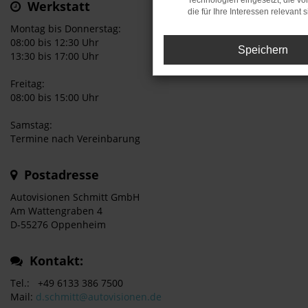
Technologien eingesetzt, die v
Werkstatt
die für Ihre Interessen relevant s
Montag bis Donnerstag:
08:00 bis 12:30 Uhr
Speichern
13:30 bis 17:00 Uhr
Freitag:
08:00 bis 15:00 Uhr
Samstag:
Termine nach Vereinbarung
Postadresse
Autovisionen Schmitt GmbH
Am Wattengraben 4
D-55276 Oppenheim
Kontakt:
Tel.: +49 6133 386 7500
Mail:
d.schmitt@autovisionen.de