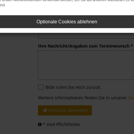
on dritten Werbetreibenden verwendet werden, um Sie auf anderen Webseiten zu ve
Kd.-Nr./Kennzeichen
ind.
Optionale Cookies ablehnen
Telefon
Ihre Nachricht/Angaben zum Terminwunsch *
Bitte rufen Sie mich zurück.
Weitere Informationen finden Sie in unserer
Da
Formular absenden
* sind Pflichtfelder