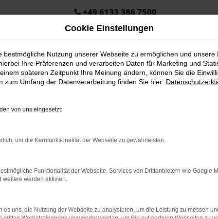
+49 6133 386 7500
Cookie Einstellungen
ie bestmögliche Nutzung unserer Webseite zu ermöglichen und unsere
hierbei Ihre Präferenzen und verarbeiten Daten für Marketing und Stati
en
einem späteren Zeitpunkt Ihre Meinung ändern, können Sie die Einwillig
en zum Umfang der Datenverarbeitung finden Sie hier:
Datenschutzerkl
Kontaktformular
en von uns eingesetzt:
Wählen Sie bitte den entsprechenden Betreff f
rlich, um die Kernfunktionalität der Webseite zu gewährleisten.
Betreff
estmögliche Funktionalität der Webseite. Services von Drittanbietern wie Google 
eitere werden aktiviert.
Vorname *
 es uns, die Nutzung der Webseite zu analysieren, um die Leistung zu messen u