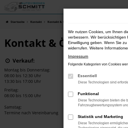
Zum
Hauptinhalt
springen
Startseite
Kontakt
Kontakt & Öffnungszeiten
Wir nutzen Cookies, um Ihnen d
verbessern. Wir berücksichtigen 
Kontakt & Öffnungszeit
Einwilligung geben. Wenn Sie zu 
widerrufen. Weitere Information
Impressum
Verkauf:
Folgende Kategorien von Cookies werd
Montag bis Donnerstag:
08:00 bis 12:30 Uhr
Essentiell
13:30 bis 17:00 Uhr
Diese Technologien sind erforde
Freitag:
Funktional
08:00 bis 15:00 Uhr
Diese Technologien bieten die b
Fahrzeugbewertungssystem und w
Samstag:
Termine nach Vereinbarung
Statistik und Marketing
Diese Technologien ermöglichen