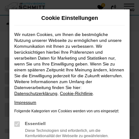
0
Zum
MENÜ
Hauptinhalt
Cookie Einstellungen
springen
Startseite
Fahrzeugangebote
Fahrzeug-Showroom
Wir nutzen Cookies, um Ihnen die bestmögliche
Nutzung unserer Webseite zu ermöglichen und unsere
Fahrzeug-Showroom
Kommunikation mit Ihnen zu verbessern. Wir
berücksichtigen hierbei Ihre Präferenzen und
verarbeiten Daten für Marketing und Statistiken nur,
wenn Sie uns Ihre Einwilligung geben. Wenn Sie zu
einem späteren Zeitpunkt Ihre Meinung ändern, können
Sie die Einwilligung jederzeit für die Zukunft widerrufen.
Weitere Informationen zum Umfang der
Datenverarbeitung finden Sie hier:
Datenschutzerklärung
,
Cookie-Richtlinie
.
Impressum
Folgende Kategorien von Cookies werden von uns eingesetzt:
Essentiell
Diese Technologien sind erforderlich, um die
Kernfunktionalität der Webseite zu gewährleisten.