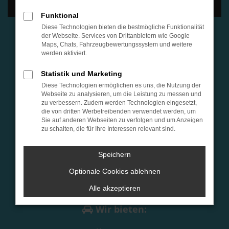
Funktional
Diese Technologien bieten die bestmögliche Funktionalität
der Webseite. Services von Drittanbietern wie Google
Öffnungszeiten & Kontakt
Maps, Chats, Fahrzeugbewertungssystem und weitere
werden aktiviert.
Montag bis Donnerstag:
Statistik und Marketing
8:00 bis 12:30 Uhr
Diese Technologien ermöglichen es uns, die Nutzung der
13:30 bis 17:00 Uhr
Webseite zu analysieren, um die Leistung zu messen und
zu verbessern. Zudem werden Technologien eingesetzt,
Freitag:
die von dritten Werbetreibenden verwendet werden, um
08:00 bis 15:00 Uhr
Sie auf anderen Webseiten zu verfolgen und um Anzeigen
zu schalten, die für Ihre Interessen relevant sind.
Samstag:
Termine nach Vereinbarung
Speichern
+49 6133 386 7500
Optionale Cookies ablehnen
E-Mail schreiben
Alle akzeptieren
Wir bieten: