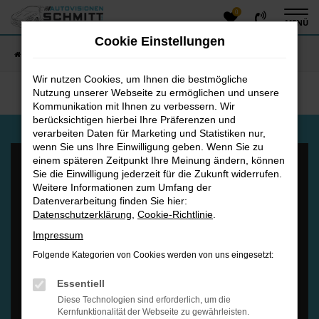
0
Zum
MENÜ
Hauptinhalt
Cookie Einstellungen
springen
Startseite
Fahrzeugangebote
Fahrzeug-Showroom
Wir nutzen Cookies, um Ihnen die bestmögliche
Nutzung unserer Webseite zu ermöglichen und unsere
Kommunikation mit Ihnen zu verbessern. Wir
berücksichtigen hierbei Ihre Präferenzen und
verarbeiten Daten für Marketing und Statistiken nur,
wenn Sie uns Ihre Einwilligung geben. Wenn Sie zu
einem späteren Zeitpunkt Ihre Meinung ändern, können
Sie die Einwilligung jederzeit für die Zukunft widerrufen.
Weitere Informationen zum Umfang der
Datenverarbeitung finden Sie hier:
Es wird versucht, Inhalte von
www.google.com
zu laden. Dabei
Datenschutzerklärung
,
Cookie-Richtlinie
.
können Daten an Dritte weitergegeben werden. Wenn Sie damit
Impressum
einverstanden sind, klicken Sie bitte auf "Bestätigen".
Folgende Kategorien von Cookies werden von uns eingesetzt:
Bestätigen
Essentiell
Diese Technologien sind erforderlich, um die
Kernfunktionalität der Webseite zu gewährleisten.