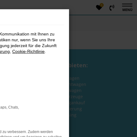
0
MENÜ
 Kommunikation mit Ihnen zu
stiken nur, wenn Sie uns Ihre
ung jederzeit für die Zukunft
ärung
,
Cookie-Richtlinie
.
Wir bieten:
Neuwagen
Gebrauchtwagen
Jahreswagen
EU-Fahrzeuge
Fahrzeugankauf
Maps, Chats,
Finanzierung
Leasing
nd zu verbessern. Zudem werden