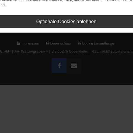
on dritten Werbetreibenden verwendet werden, um Sie auf anderen Webseiten zu ve
ind.
E-Mail schreiben
Optionale Cookies ablehnen
Impressum
Datenschutz
Cookie Einstellungen
t GmbH | Am Wattengraben 4 | DE-55276 Oppenheim | d.schmitt@autovisionen.