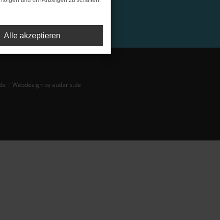
rfolgen und um Anzeigen zu schalten,
Alle akzeptieren
de |
Webdesign by audaris.de