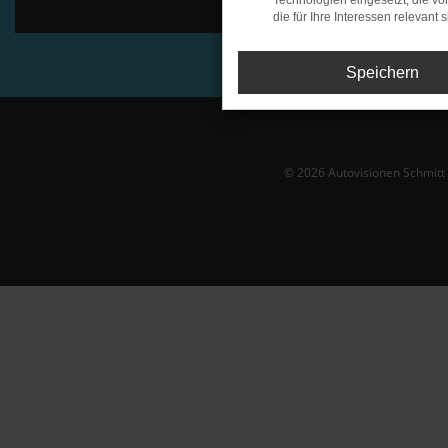
Technologien eingesetzt, die v
die für Ihre Interessen relevant s
Speichern
© 2026 Autovisionen Schmit