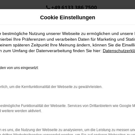
+49 6133 386 7500
Cookie Einstellungen
ie bestmögliche Nutzung unserer Webseite zu ermöglichen und unsere
hierbei Ihre Präferenzen und verarbeiten Daten für Marketing und Stati
einem späteren Zeitpunkt Ihre Meinung ändern, können Sie die Einwillig
en zum Umfang der Datenverarbeitung finden Sie hier:
Datenschutzerkl
Öffnungszeiten & Kontakt
en von uns eingesetzt:
Montag bis Donnerstag:
8:00 bis 12:30 Uhr
rlich, um die Kernfunktionalität der Webseite zu gewährleisten.
13:30 bis 17:00 Uhr
Freitag:
estmögliche Funktionalität der Webseite. Services von Drittanbietern wie Google 
08:00 bis 15:00 Uhr
eitere werden aktiviert.
Samstag:
Termine nach Vereinbarung
 es uns, die Nutzung der Webseite zu analysieren, um die Leistung zu messen u
+49 6133 386 7500