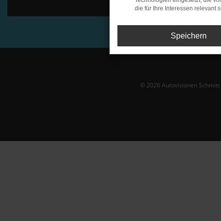
Technologien eingesetzt, die v
die für Ihre Interessen relevant s
Speichern
© 2026 Autovisionen Schmit