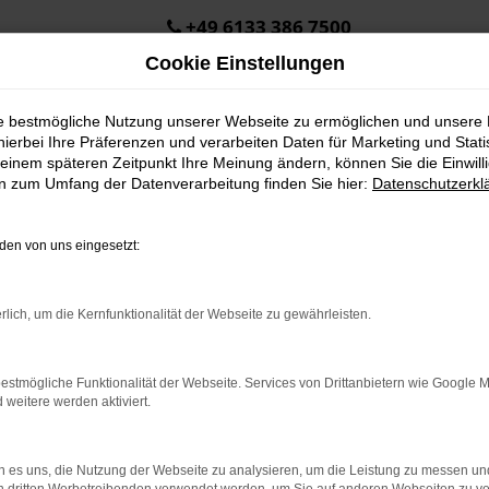
+49 6133 386 7500
Cookie Einstellungen
ie bestmögliche Nutzung unserer Webseite zu ermöglichen und unsere
hierbei Ihre Präferenzen und verarbeiten Daten für Marketing und Stati
einem späteren Zeitpunkt Ihre Meinung ändern, können Sie die Einwillig
en zum Umfang der Datenverarbeitung finden Sie hier:
Datenschutzerkl
Öffnungszeiten & Kontakt
en von uns eingesetzt:
Montag bis Donnerstag:
8:00 bis 12:30 Uhr
rlich, um die Kernfunktionalität der Webseite zu gewährleisten.
13:30 bis 17:00 Uhr
Freitag:
estmögliche Funktionalität der Webseite. Services von Drittanbietern wie Google 
08:00 bis 15:00 Uhr
eitere werden aktiviert.
Samstag:
Termine nach Vereinbarung
 es uns, die Nutzung der Webseite zu analysieren, um die Leistung zu messen u
+49 6133 386 7500