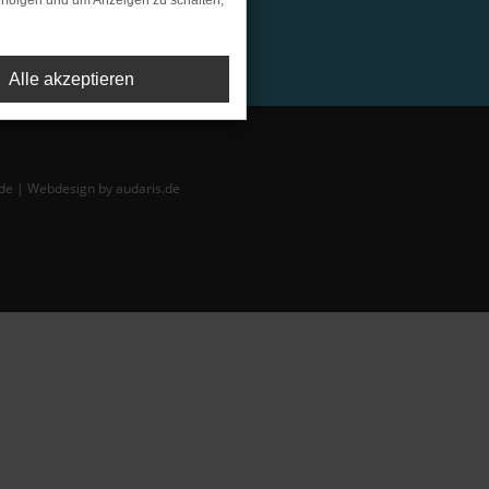
rfolgen und um Anzeigen zu schalten,
Alle akzeptieren
de |
Webdesign by audaris.de