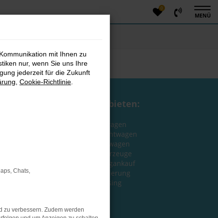
0
MENÜ
 Kommunikation mit Ihnen zu
stiken nur, wenn Sie uns Ihre
ung jederzeit für die Zukunft
ärung
,
Cookie-Richtlinie
.
Wir bieten:
Neuwagen
Gebrauchtwagen
Jahreswagen
EU-Fahrzeuge
Fahrzeugankauf
Maps, Chats,
Finanzierung
Leasing
nd zu verbessern. Zudem werden