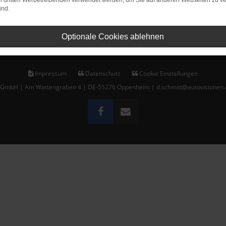
on dritten Werbetreibenden verwendet werden, um Sie auf anderen Webseiten zu ve
ind.
E-Mail schreiben
Optionale Cookies ablehnen
Impressum
Datenschutz
Cookie Einstellungen
t GmbH | Am Wattengraben 4 | DE-55276 Oppenheim | d.schmitt@autovisionen.