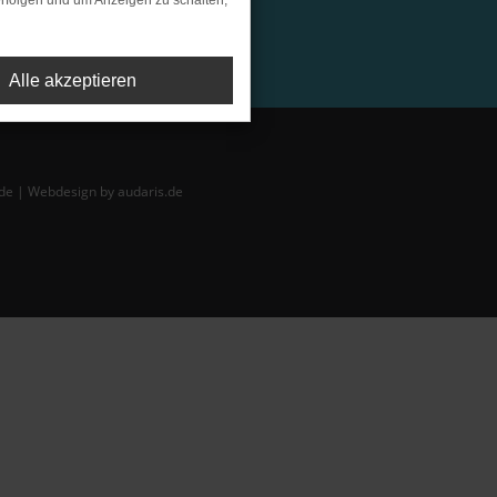
rfolgen und um Anzeigen zu schalten,
Alle akzeptieren
de |
Webdesign by audaris.de