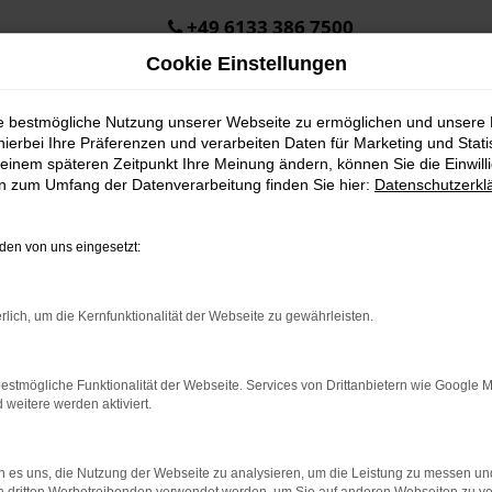
+49 6133 386 7500
Cookie Einstellungen
ie bestmögliche Nutzung unserer Webseite zu ermöglichen und unsere
hierbei Ihre Präferenzen und verarbeiten Daten für Marketing und Stati
einem späteren Zeitpunkt Ihre Meinung ändern, können Sie die Einwillig
en zum Umfang der Datenverarbeitung finden Sie hier:
Datenschutzerkl
Öffnungszeiten & Kontakt
en von uns eingesetzt:
Montag bis Donnerstag:
8:00 bis 12:30 Uhr
rlich, um die Kernfunktionalität der Webseite zu gewährleisten.
13:30 bis 17:00 Uhr
Freitag:
estmögliche Funktionalität der Webseite. Services von Drittanbietern wie Google 
08:00 bis 15:00 Uhr
eitere werden aktiviert.
Samstag:
Termine nach Vereinbarung
 es uns, die Nutzung der Webseite zu analysieren, um die Leistung zu messen u
+49 6133 386 7500