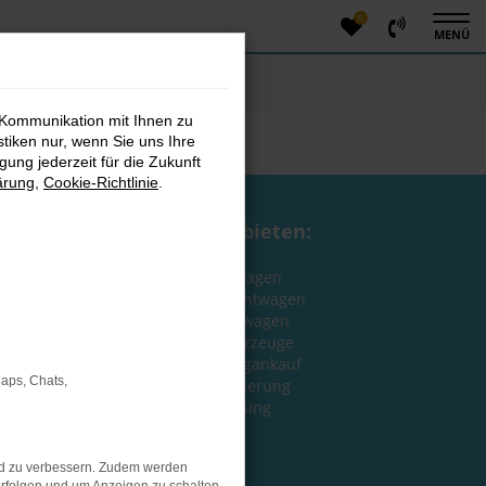
0
MENÜ
 Kommunikation mit Ihnen zu
stiken nur, wenn Sie uns Ihre
ung jederzeit für die Zukunft
ärung
,
Cookie-Richtlinie
.
Wir bieten:
Neuwagen
Gebrauchtwagen
Jahreswagen
EU-Fahrzeuge
Fahrzeugankauf
Maps, Chats,
Finanzierung
Leasing
nd zu verbessern. Zudem werden