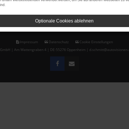
on dritten Werbetreibenden verwendet werden, um Sie auf anderen Webseiten zu ve
ind.
E-Mail schreiben
Optionale Cookies ablehnen
Impressum
Datenschutz
Cookie Einstellungen
t GmbH | Am Wattengraben 4 | DE-55276 Oppenheim | d.schmitt@autovisionen.