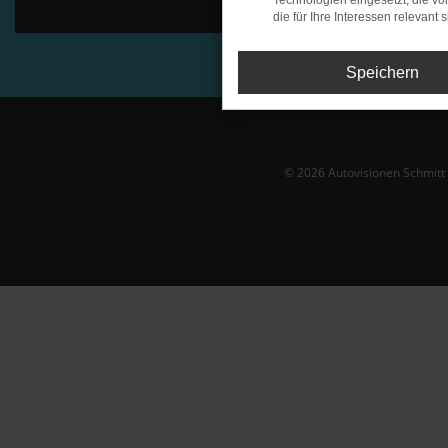
Technologien eingesetzt, die v
die für Ihre Interessen relevant s
Speichern
© 2026 Autovisionen Schmit