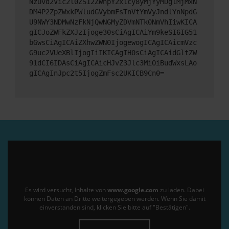
NzUvd2Vic2l0ZS12ZWhpY2xlcy8yMjYyMDglMjMxN
DM4P2ZpZWxkPWludGVybmFsTnVtYmVyJndlYnNpdG
U9NWY3NDMwNzFkNjQwNGMyZDVmNTk0NmVhIiwKICA
gICJoZWFkZXJzIjoge30sCiAgICAiYm9keSI6IG51
bGwsCiAgICAiZXhwZWN0IjogewogICAgICAicmVzc
G9uc2VUeXBlIjogIiIKICAgIH0sCiAgICAidGltZW
91dCI6IDAsCiAgICAicHJvZ3Jlc3MiOiBudWxsLAo
gICAgInJpc2t5IjogZmFsc2UKICB9Cn0=
Es wird versucht, Inhalte von
www.google.com
zu laden. Dabei
können Daten an Dritte weitergegeben werden. Wenn Sie damit
einverstanden sind, klicken Sie bitte auf "Bestätigen".