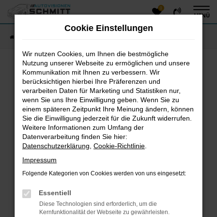
0
Zum
MENÜ
Hauptinhalt
Cookie Einstellungen
springen
Startseite
Fahrzeugangebote
Fahrzeug-Showroom
Wir nutzen Cookies, um Ihnen die bestmögliche
Nutzung unserer Webseite zu ermöglichen und unsere
Kommunikation mit Ihnen zu verbessern. Wir
Fehler: Network Error
berücksichtigen hierbei Ihre Präferenzen und
verarbeiten Daten für Marketing und Statistiken nur,
Beim Laden ist ein Fehler aufgetreten.
wenn Sie uns Ihre Einwilligung geben. Wenn Sie zu
einem späteren Zeitpunkt Ihre Meinung ändern, können
Hier sind ein paar Tipps, die dir helfen können:
Sie die Einwilligung jederzeit für die Zukunft widerrufen.
Überprüfe deine Firewall und deine
Weitere Informationen zum Umfang der
Datenverarbeitung finden Sie hier:
Internetverbindung.
Datenschutzerklärung
,
Cookie-Richtlinie
.
Laden andere Webseiten, zum Beispiel deine
Suchmaschine?
Impressum
Prüfe deine Browsererweiterungen.
Folgende Kategorien von Cookies werden von uns eingesetzt:
Manche Erweiterungen, wie Werbeblocker, können
das Laden bestimmter Seiten verhindern.
Essentiell
Funktioniert die Seite in einem anderen Browser
Diese Technologien sind erforderlich, um die
oder in einem privaten Fenster?
Kernfunktionalität der Webseite zu gewährleisten.