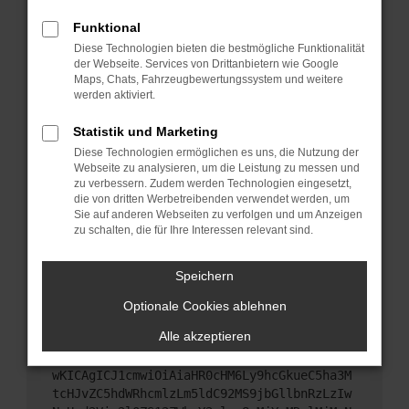
Starte dein Gerät neu.
Funktional
Das kann manchmal helfen, vorübergehende
Diese Technologien bieten die bestmögliche Funktionalität
Probleme zu beheben.
der Webseite. Services von Drittanbietern wie Google
Stelle sicher, dass dein Browser und dein
Maps, Chats, Fahrzeugbewertungssystem und weitere
werden aktiviert.
Betriebssystem auf dem neuesten Stand sind.
Veraltete Software birgt nicht nur ein
Statistik und Marketing
Sicherheitsrisiko, sondern kann auch dazu führen,
Diese Technologien ermöglichen es uns, die Nutzung der
dass bestimmte Funktionen nicht mehr
Webseite zu analysieren, um die Leistung zu messen und
unterstützt werden.
zu verbessern. Zudem werden Technologien eingesetzt,
Wende dich an den Webseitenbetreiber.
die von dritten Werbetreibenden verwendet werden, um
Sie auf anderen Webseiten zu verfolgen und um Anzeigen
Wenn du alle oben genannten Schritte versucht
zu schalten, die für Ihre Interessen relevant sind.
hast, kontaktiere uns bitte. Wir werden versuchen,
das Problem zu beheben. Du kannst uns diesen
Speichern
Text schicken, um uns bei der Fehlersuche zu
unterstützen:
Optionale Cookies ablehnen
Alle akzeptieren
ewogICJuYW1lIjogIk5ldHdvcmtFcnJvciIsCiAgI
mNvbmZpZyI6IHsKICAgICJtZXRob2QiOiAiR0VUIi
wKICAgICJ1cmwiOiAiaHR0cHM6Ly9hcGkueC5ha3M
tcHJvZC5hdWRhcmlzLm5ldC92MS9jbGllbnRzLzIw