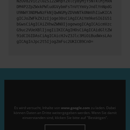
NzUvd2Vic2l0ZS12ZWhpY2xlcy8yMjY5NTklMjMxN
DM4P2ZpZWxkPWludGVybmFsTnVtYmVyJndlYnNpdG
U9NWY3NDMwNzFkNjQwNGMyZDVmNTk0NmVhIiwKICA
gICJoZWFkZXJzIjoge30sCiAgICAiYm9keSI6IG51
bGwsCiAgICAiZXhwZWN0IjogewogICAgICAicmVzc
G9uc2VUeXBlIjogIiIKICAgIH0sCiAgICAidGltZW
91dCI6IDAsCiAgICAicHJvZ3Jlc3MiOiBudWxsLAo
gICAgInJpc2t5IjogZmFsc2UKICB9Cn0=
Es wird versucht, Inhalte von
www.google.com
zu laden. Dabei
können Daten an Dritte weitergegeben werden. Wenn Sie damit
einverstanden sind, klicken Sie bitte auf "Bestätigen".