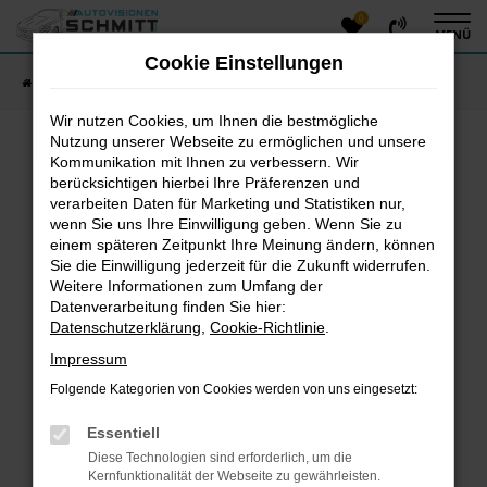
0
Zum
MENÜ
Hauptinhalt
Cookie Einstellungen
springen
Startseite
Fahrzeugangebote
Fahrzeug-Showroom
Wir nutzen Cookies, um Ihnen die bestmögliche
Nutzung unserer Webseite zu ermöglichen und unsere
Kommunikation mit Ihnen zu verbessern. Wir
Fehler: Network Error
berücksichtigen hierbei Ihre Präferenzen und
verarbeiten Daten für Marketing und Statistiken nur,
Beim Laden ist ein Fehler aufgetreten.
wenn Sie uns Ihre Einwilligung geben. Wenn Sie zu
einem späteren Zeitpunkt Ihre Meinung ändern, können
Hier sind ein paar Tipps, die dir helfen können:
Sie die Einwilligung jederzeit für die Zukunft widerrufen.
Überprüfe deine Firewall und deine
Weitere Informationen zum Umfang der
Datenverarbeitung finden Sie hier:
Internetverbindung.
Datenschutzerklärung
,
Cookie-Richtlinie
.
Laden andere Webseiten, zum Beispiel deine
Suchmaschine?
Impressum
Prüfe deine Browsererweiterungen.
Folgende Kategorien von Cookies werden von uns eingesetzt:
Manche Erweiterungen, wie Werbeblocker, können
das Laden bestimmter Seiten verhindern.
Essentiell
Funktioniert die Seite in einem anderen Browser
Diese Technologien sind erforderlich, um die
oder in einem privaten Fenster?
Kernfunktionalität der Webseite zu gewährleisten.