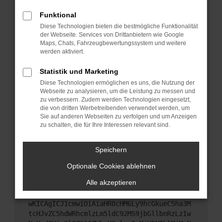
Starte dein Gerät neu.
Funktional
Das kann manchmal helfen, vorübergehende
Diese Technologien bieten die bestmögliche Funktionalität
Probleme zu beheben.
der Webseite. Services von Drittanbietern wie Google
Stelle sicher, dass dein Browser und dein
Maps, Chats, Fahrzeugbewertungssystem und weitere
werden aktiviert.
Betriebssystem auf dem neuesten Stand sind.
Veraltete Software birgt nicht nur ein
Statistik und Marketing
Sicherheitsrisiko, sondern kann auch dazu führen,
Diese Technologien ermöglichen es uns, die Nutzung der
dass bestimmte Funktionen nicht mehr
Webseite zu analysieren, um die Leistung zu messen und
unterstützt werden.
zu verbessern. Zudem werden Technologien eingesetzt,
Wende dich an den Webseitenbetreiber.
die von dritten Werbetreibenden verwendet werden, um
Sie auf anderen Webseiten zu verfolgen und um Anzeigen
Wenn du alle oben genannten Schritte versucht
zu schalten, die für Ihre Interessen relevant sind.
hast, kontaktiere uns bitte. Wir werden versuchen,
das Problem zu beheben. Du kannst uns diesen
Speichern
Text schicken, um uns bei der Fehlersuche zu
unterstützen:
Optionale Cookies ablehnen
Alle akzeptieren
ewogICJuYW1lIjogIk5ldHdvcmtFcnJvciIsCiAgI
mNvbmZpZyI6IHsKICAgICJtZXRob2QiOiAiR0VUIi
wKICAgICJ1cmwiOiAiaHR0cHM6Ly9hcGkueC5ha3M
tcHJvZC5hdWRhcmlzLm5ldC92MS9jbGllbnRzLzIw