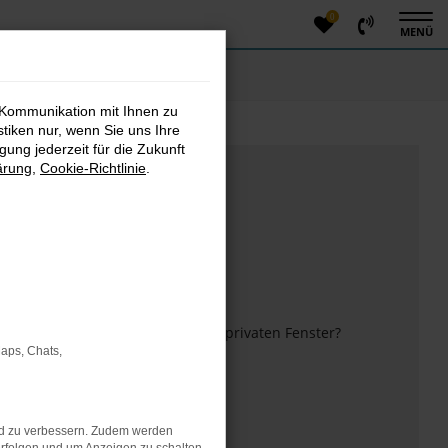
0
MENÜ
 Kommunikation mit Ihnen zu
stiken nur, wenn Sie uns Ihre
ung jederzeit für die Zukunft
ärung
,
Cookie-Richtlinie
.
m anderen Browser oder in einem privaten Fenster?
Maps, Chats,
 mehr unterstützt werden.
nd zu verbessern. Zudem werden