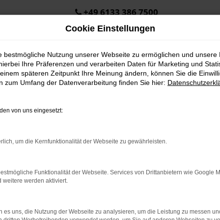
+49 6133 386 7500
Cookie Einstellungen
ie bestmögliche Nutzung unserer Webseite zu ermöglichen und unsere
hierbei Ihre Präferenzen und verarbeiten Daten für Marketing und Stati
einem späteren Zeitpunkt Ihre Meinung ändern, können Sie die Einwillig
en zum Umfang der Datenverarbeitung finden Sie hier:
Datenschutzerkl
en von uns eingesetzt:
.
ine?
rlich, um die Kernfunktionalität der Webseite zu gewährleisten.
en bestimmter Seiten verhindern. Funktioniert die Seite in eine
estmögliche Funktionalität der Webseite. Services von Drittanbietern wie Google 
eitere werden aktiviert.
u beheben.
em auf dem neuesten Stand sind.
o, sondern kann auch dazu führen, dass bestimmte Funktionen nicht
 es uns, die Nutzung der Webseite zu analysieren, um die Leistung zu messen u