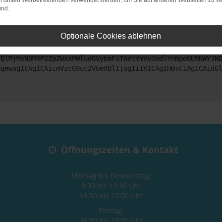
on dritten Werbetreibenden verwendet werden, um Sie auf anderen Webseiten zu ve
ind.
ntaktiere uns bitte. Wir werden versuchen, das Problem zu beheben
Optionale Cookies ablehnen
ZyI6IHsKICAgICJtZXRob2QiOiAiR0VUIiwKICAgICJ1cmwiOiAiaHR0
lQlMjMxNDM4P2ZpZWxkPWludGVybmFsTnVtYmVyJndlYnNpdGU9NWY3N
ogewogICAgICAicmVzcG9uc2VUeXBlIjogIiIKICAgIH0sCiAgICAidG
Öffnungszeiten & Kontakt
Montag bis Donnerstag:
8:00 bis 12:30 Uhr
13:30 bis 17:00 Uhr
Freitag:
08:00 bis 15:00 Uhr