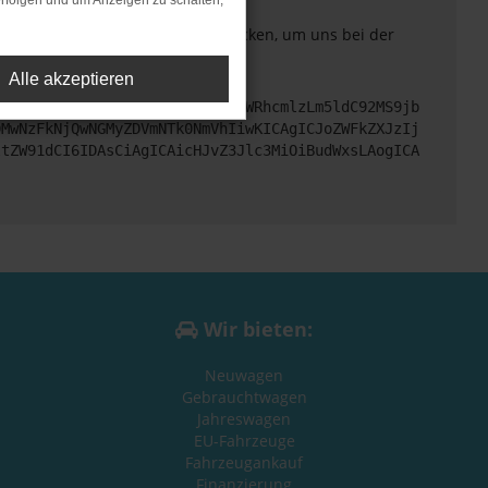
rfolgen und um Anzeigen zu schalten,
. Du kannst uns diesen Text schicken, um uns bei der
Alle akzeptieren
cHM6Ly9hcGkueC5ha3MtcHJvZC5hdWRhcmlzLm5ldC92MS9jb
DMwNzFkNjQwNGMyZDVmNTk0NmVhIiwKICAgICJoZWFkZXJzIj
ltZW91dCI6IDAsCiAgICAicHJvZ3Jlc3MiOiBudWxsLAogICA
Wir bieten:
Neuwagen
Gebrauchtwagen
Jahreswagen
EU-Fahrzeuge
Fahrzeugankauf
Finanzierung