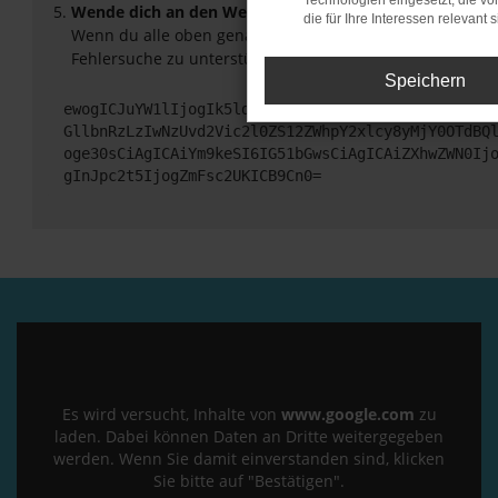
Technologien eingesetzt, die v
Wende dich an den Webseitenbetreiber.
die für Ihre Interessen relevant s
Wenn du alle oben genannten Schritte versucht hast, ko
Fehlersuche zu unterstützen:
Speichern
ewogICJuYW1lIjogIk5ldHdvcmtFcnJvciIsCiAgImNvbmZp
GllbnRzLzIwNzUvd2Vic2l0ZS12ZWhpY2xlcy8yMjY0OTdBQ
oge30sCiAgICAiYm9keSI6IG51bGwsCiAgICAiZXhwZWN0Ij
gInJpc2t5IjogZmFsc2UKICB9Cn0=
Es wird versucht, Inhalte von
www.google.com
zu
laden. Dabei können Daten an Dritte weitergegeben
werden. Wenn Sie damit einverstanden sind, klicken
Sie bitte auf "Bestätigen".