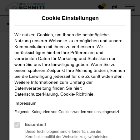
0
Zum
MENÜ
Hauptinhalt
Cookie Einstellungen
springen
Startseite
Fahrzeugangebote
Fahrzeug-Showroom
Wir nutzen Cookies, um Ihnen die bestmögliche
Nutzung unserer Webseite zu ermöglichen und unsere
Kommunikation mit Ihnen zu verbessern. Wir
Fehler: Network Error
berücksichtigen hierbei Ihre Präferenzen und
verarbeiten Daten für Marketing und Statistiken nur,
Beim Laden ist ein Fehler aufgetreten.
wenn Sie uns Ihre Einwilligung geben. Wenn Sie zu
einem späteren Zeitpunkt Ihre Meinung ändern, können
Hier sind ein paar Tipps, die dir helfen können:
Sie die Einwilligung jederzeit für die Zukunft widerrufen.
Überprüfe deine Firewall und deine
Weitere Informationen zum Umfang der
Datenverarbeitung finden Sie hier:
Internetverbindung.
Datenschutzerklärung
,
Cookie-Richtlinie
.
Laden andere Webseiten, zum Beispiel deine
Suchmaschine?
Impressum
Prüfe deine Browsererweiterungen.
Folgende Kategorien von Cookies werden von uns eingesetzt:
Manche Erweiterungen, wie Werbeblocker, können
das Laden bestimmter Seiten verhindern.
Essentiell
Funktioniert die Seite in einem anderen Browser
Diese Technologien sind erforderlich, um die
oder in einem privaten Fenster?
Kernfunktionalität der Webseite zu gewährleisten.