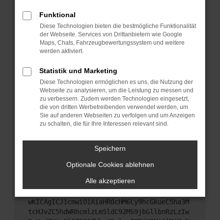
Starte dein Gerät neu.
Funktional
Das kann manchmal helfen, vorübergehende
Diese Technologien bieten die bestmögliche Funktionalität
Probleme zu beheben.
der Webseite. Services von Drittanbietern wie Google
Stelle sicher, dass dein Browser und dein
Maps, Chats, Fahrzeugbewertungssystem und weitere
werden aktiviert.
Betriebssystem auf dem neuesten Stand sind.
Veraltete Software birgt nicht nur ein
Statistik und Marketing
Sicherheitsrisiko, sondern kann auch dazu führen,
Diese Technologien ermöglichen es uns, die Nutzung der
dass bestimmte Funktionen nicht mehr
Webseite zu analysieren, um die Leistung zu messen und
unterstützt werden.
zu verbessern. Zudem werden Technologien eingesetzt,
Wende dich an den Webseitenbetreiber.
die von dritten Werbetreibenden verwendet werden, um
Sie auf anderen Webseiten zu verfolgen und um Anzeigen
Wenn du alle oben genannten Schritte versucht
zu schalten, die für Ihre Interessen relevant sind.
hast, kontaktiere uns bitte. Wir werden versuchen,
das Problem zu beheben. Du kannst uns diesen
Speichern
Text schicken, um uns bei der Fehlersuche zu
unterstützen:
Optionale Cookies ablehnen
Alle akzeptieren
ewogICJuYW1lIjogIk5ldHdvcmtFcnJvciIsCiAgI
mNvbmZpZyI6IHsKICAgICJtZXRob2QiOiAiR0VUIi
wKICAgICJ1cmwiOiAiaHR0cHM6Ly9hcGkueC5ha3M
tcHJvZC5hdWRhcmlzLm5ldC92MS9jbGllbnRzLzIw