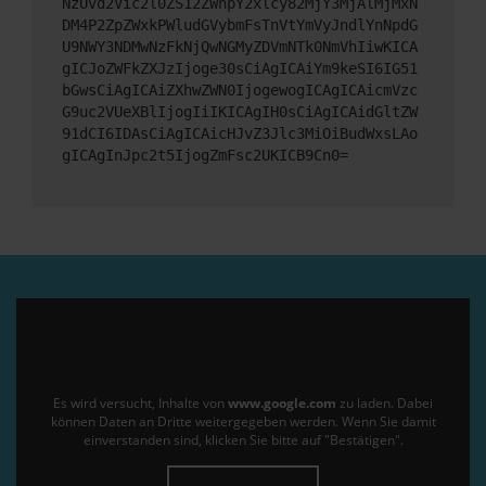
NzUvd2Vic2l0ZS12ZWhpY2xlcy82MjY3MjAlMjMxN
DM4P2ZpZWxkPWludGVybmFsTnVtYmVyJndlYnNpdG
U9NWY3NDMwNzFkNjQwNGMyZDVmNTk0NmVhIiwKICA
gICJoZWFkZXJzIjoge30sCiAgICAiYm9keSI6IG51
bGwsCiAgICAiZXhwZWN0IjogewogICAgICAicmVzc
G9uc2VUeXBlIjogIiIKICAgIH0sCiAgICAidGltZW
91dCI6IDAsCiAgICAicHJvZ3Jlc3MiOiBudWxsLAo
gICAgInJpc2t5IjogZmFsc2UKICB9Cn0=
Es wird versucht, Inhalte von
www.google.com
zu laden. Dabei
können Daten an Dritte weitergegeben werden. Wenn Sie damit
einverstanden sind, klicken Sie bitte auf "Bestätigen".