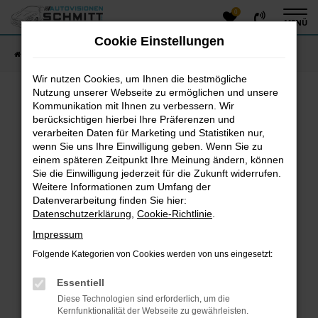
0
Zum
MENÜ
Hauptinhalt
Cookie Einstellungen
springen
Startseite
Fahrzeugangebote
Fahrzeug-Showroom
Wir nutzen Cookies, um Ihnen die bestmögliche
Nutzung unserer Webseite zu ermöglichen und unsere
Kommunikation mit Ihnen zu verbessern. Wir
Fehler: Network Error
berücksichtigen hierbei Ihre Präferenzen und
verarbeiten Daten für Marketing und Statistiken nur,
Beim Laden ist ein Fehler aufgetreten.
wenn Sie uns Ihre Einwilligung geben. Wenn Sie zu
einem späteren Zeitpunkt Ihre Meinung ändern, können
Hier sind ein paar Tipps, die dir helfen können:
Sie die Einwilligung jederzeit für die Zukunft widerrufen.
Überprüfe deine Firewall und deine
Weitere Informationen zum Umfang der
Datenverarbeitung finden Sie hier:
Internetverbindung.
Datenschutzerklärung
,
Cookie-Richtlinie
.
Laden andere Webseiten, zum Beispiel deine
Suchmaschine?
Impressum
Prüfe deine Browsererweiterungen.
Folgende Kategorien von Cookies werden von uns eingesetzt:
Manche Erweiterungen, wie Werbeblocker, können
das Laden bestimmter Seiten verhindern.
Essentiell
Funktioniert die Seite in einem anderen Browser
Diese Technologien sind erforderlich, um die
oder in einem privaten Fenster?
Kernfunktionalität der Webseite zu gewährleisten.