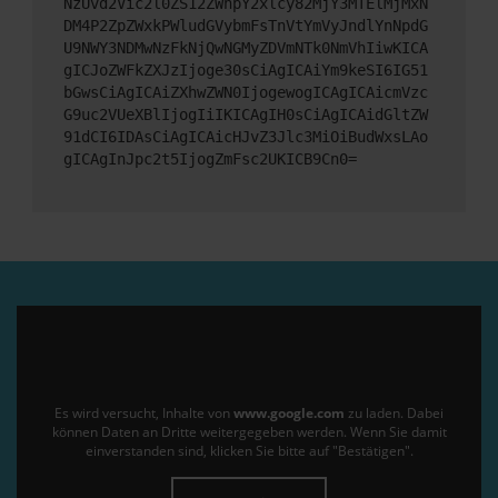
NzUvd2Vic2l0ZS12ZWhpY2xlcy82MjY3MTElMjMxN
DM4P2ZpZWxkPWludGVybmFsTnVtYmVyJndlYnNpdG
U9NWY3NDMwNzFkNjQwNGMyZDVmNTk0NmVhIiwKICA
gICJoZWFkZXJzIjoge30sCiAgICAiYm9keSI6IG51
bGwsCiAgICAiZXhwZWN0IjogewogICAgICAicmVzc
G9uc2VUeXBlIjogIiIKICAgIH0sCiAgICAidGltZW
91dCI6IDAsCiAgICAicHJvZ3Jlc3MiOiBudWxsLAo
gICAgInJpc2t5IjogZmFsc2UKICB9Cn0=
Es wird versucht, Inhalte von
www.google.com
zu laden. Dabei
können Daten an Dritte weitergegeben werden. Wenn Sie damit
einverstanden sind, klicken Sie bitte auf "Bestätigen".