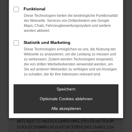
Starte dein Gerät neu.
Funktional
Das kann manchmal helfen, vorübergehende
Diese Technologien bieten die bestmögliche Funktionalität
Probleme zu beheben.
der Webseite. Services von Drittanbietern wie Google
Stelle sicher, dass dein Browser und dein
Maps, Chats, Fahrzeugbewertungssystem und weitere
werden aktiviert.
Betriebssystem auf dem neuesten Stand sind.
Veraltete Software birgt nicht nur ein
Statistik und Marketing
Sicherheitsrisiko, sondern kann auch dazu führen,
Diese Technologien ermöglichen es uns, die Nutzung der
dass bestimmte Funktionen nicht mehr
Webseite zu analysieren, um die Leistung zu messen und
unterstützt werden.
zu verbessern. Zudem werden Technologien eingesetzt,
Wende dich an den Webseitenbetreiber.
die von dritten Werbetreibenden verwendet werden, um
Sie auf anderen Webseiten zu verfolgen und um Anzeigen
Wenn du alle oben genannten Schritte versucht
zu schalten, die für Ihre Interessen relevant sind.
hast, kontaktiere uns bitte. Wir werden versuchen,
das Problem zu beheben. Du kannst uns diesen
Speichern
Text schicken, um uns bei der Fehlersuche zu
unterstützen:
Optionale Cookies ablehnen
Alle akzeptieren
ewogICJuYW1lIjogIk5ldHdvcmtFcnJvciIsCiAgI
mNvbmZpZyI6IHsKICAgICJtZXRob2QiOiAiR0VUIi
wKICAgICJ1cmwiOiAiaHR0cHM6Ly9hcGkueC5ha3M
tcHJvZC5hdWRhcmlzLm5ldC92MS9jbGllbnRzLzIw