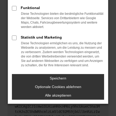
Starte dein Gerät neu.
Funktional
Das kann manchmal helfen, vorübergehende
Diese Technologien bieten die bestmögliche Funktionalität
Probleme zu beheben.
der Webseite. Services von Drittanbietern wie Google
Stelle sicher, dass dein Browser und dein
Maps, Chats, Fahrzeugbewertungssystem und weitere
werden aktiviert.
Betriebssystem auf dem neuesten Stand sind.
Veraltete Software birgt nicht nur ein
Statistik und Marketing
Sicherheitsrisiko, sondern kann auch dazu führen,
Diese Technologien ermöglichen es uns, die Nutzung der
dass bestimmte Funktionen nicht mehr
Webseite zu analysieren, um die Leistung zu messen und
unterstützt werden.
zu verbessern. Zudem werden Technologien eingesetzt,
Wende dich an den Webseitenbetreiber.
die von dritten Werbetreibenden verwendet werden, um
Sie auf anderen Webseiten zu verfolgen und um Anzeigen
Wenn du alle oben genannten Schritte versucht
zu schalten, die für Ihre Interessen relevant sind.
hast, kontaktiere uns bitte. Wir werden versuchen,
das Problem zu beheben. Du kannst uns diesen
Speichern
Text schicken, um uns bei der Fehlersuche zu
unterstützen:
Optionale Cookies ablehnen
Alle akzeptieren
ewogICJuYW1lIjogIk5ldHdvcmtFcnJvciIsCiAgI
mNvbmZpZyI6IHsKICAgICJtZXRob2QiOiAiR0VUIi
wKICAgICJ1cmwiOiAiaHR0cHM6Ly9hcGkueC5ha3M
tcHJvZC5hdWRhcmlzLm5ldC92MS9jbGllbnRzLzIw