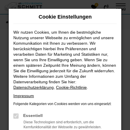
0
Zum
MENÜ
Hauptinhalt
Cookie Einstellungen
springen
Startseite
Fahrzeugangebote
Fahrzeug-Showroom
Wir nutzen Cookies, um Ihnen die bestmögliche
Nutzung unserer Webseite zu ermöglichen und unsere
Kommunikation mit Ihnen zu verbessern. Wir
Fehler: Network Error
berücksichtigen hierbei Ihre Präferenzen und
verarbeiten Daten für Marketing und Statistiken nur,
Beim Laden ist ein Fehler aufgetreten.
wenn Sie uns Ihre Einwilligung geben. Wenn Sie zu
einem späteren Zeitpunkt Ihre Meinung ändern, können
Hier sind ein paar Tipps, die dir helfen können:
Sie die Einwilligung jederzeit für die Zukunft widerrufen.
Überprüfe deine Firewall und deine
Weitere Informationen zum Umfang der
Datenverarbeitung finden Sie hier:
Internetverbindung.
Datenschutzerklärung
,
Cookie-Richtlinie
.
Laden andere Webseiten, zum Beispiel deine
Suchmaschine?
Impressum
Prüfe deine Browsererweiterungen.
Folgende Kategorien von Cookies werden von uns eingesetzt:
Manche Erweiterungen, wie Werbeblocker, können
das Laden bestimmter Seiten verhindern.
Essentiell
Funktioniert die Seite in einem anderen Browser
Diese Technologien sind erforderlich, um die
oder in einem privaten Fenster?
Kernfunktionalität der Webseite zu gewährleisten.