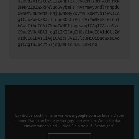
NzUvd2Vic2l0ZS12ZWhpY2xlcy82MjY3MTAlMjMxN
DM4P2ZpZWxkPWludGVybmFsTnVtYmVyJndlYnNpdG
U9NWY3NDMwNzFkNjQwNGMyZDVmNTk0NmVhIiwKICA
gICJoZWFkZXJzIjoge30sCiAgICAiYm9keSI6IG51
bGwsCiAgICAiZXhwZWN0IjogewogICAgICAicmVzc
G9uc2VUeXBlIjogIiIKICAgIH0sCiAgICAidGltZW
91dCI6IDAsCiAgICAicHJvZ3Jlc3MiOiBudWxsLAo
gICAgInJpc2t5IjogZmFsc2UKICB9Cn0=
Es wird versucht, Inhalte von
www.google.com
zu laden. Dabei
können Daten an Dritte weitergegeben werden. Wenn Sie damit
einverstanden sind, klicken Sie bitte auf "Bestätigen".