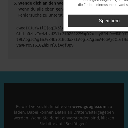
Technologien eingesetzt, die v
Wende dich an den Webseitenbetreiber.
die für Ihre Interessen relevant s
Wenn du alle oben genannten Schritte versucht hast, ko
Fehlersuche zu unterstützen:
Speichern
ewogICJuYW1lIjogIk5ldHdvcmtFcnJvciIsCiAgImNvbmZp
GllbnRzLzIwNzUvd2Vic2l0ZS12ZWhpY2xlcy82MjYwNDRQJ
t9LAogICAgImJvZHkiOiBudWxsLAogICAgImV4cGVjdCI6IH
yaXNreSI6IGZhbHNlCiAgfQp9
Es wird versucht, Inhalte von
www.google.com
zu
laden. Dabei können Daten an Dritte weitergegeben
werden. Wenn Sie damit einverstanden sind, klicken
Sie bitte auf "Bestätigen".