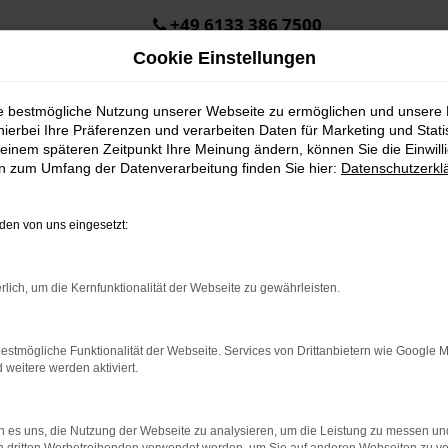
+49 6133 386 7500
Cookie Einstellungen
ie bestmögliche Nutzung unserer Webseite zu ermöglichen und unsere
hierbei Ihre Präferenzen und verarbeiten Daten für Marketing und Stati
einem späteren Zeitpunkt Ihre Meinung ändern, können Sie die Einwillig
en zum Umfang der Datenverarbeitung finden Sie hier:
Datenschutzerkl
en von uns eingesetzt:
.
ine?
rlich, um die Kernfunktionalität der Webseite zu gewährleisten.
en bestimmter Seiten verhindern. Funktioniert die Seite in eine
estmögliche Funktionalität der Webseite. Services von Drittanbietern wie Google 
eitere werden aktiviert.
u beheben.
em auf dem neuesten Stand sind.
o, sondern kann auch dazu führen, dass bestimmte Funktionen nicht
 es uns, die Nutzung der Webseite zu analysieren, um die Leistung zu messen u