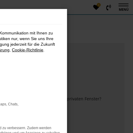
0
MENÜ
 Kommunikation mit Ihnen zu
stiken nur, wenn Sie uns Ihre
ung jederzeit für die Zukunft
ärung
,
Cookie-Richtlinie
.
m anderen Browser oder in einem privaten Fenster?
Maps, Chats,
 mehr unterstützt werden.
nd zu verbessern. Zudem werden