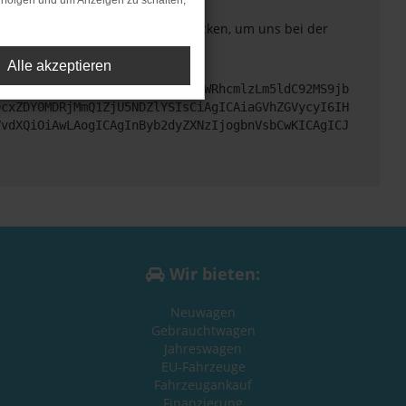
rfolgen und um Anzeigen zu schalten,
. Du kannst uns diesen Text schicken, um uns bei der
Alle akzeptieren
cHM6Ly9hcGkueC5ha3MtcHJvZC5hdWRhcmlzLm5ldC92MS9jb
DcxZDY0MDRjMmQ1ZjU5NDZlYSIsCiAgICAiaGVhZGVycyI6IH
VvdXQiOiAwLAogICAgInByb2dyZXNzIjogbnVsbCwKICAgICJ
Wir bieten:
Neuwagen
Gebrauchtwagen
Jahreswagen
EU-Fahrzeuge
Fahrzeugankauf
Finanzierung