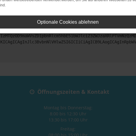
on dritten Werbetreibenden verwendet werden, um Sie auf anderen Webseiten zu ve
ind.
ntaktiere uns bitte. Wir werden versuchen, das Problem zu beheben
Optionale Cookies ablehnen
ZyI6IHsKICAgICJtZXRob2QiOiAiR0VUIiwKICAgICJ1cmwiOiAiaHR0
TIzMTQzOD9maWVsZD1pbnRlcm5hbE51bWJlciZ3ZWJzaXRlPTVmNzQzM
sKICAgICAgInJlc3BvbnNlVHlwZSI6ICIiCiAgICB9LAogICAgInRpbW
Öffnungszeiten & Kontakt
Montag bis Donnerstag:
8:00 bis 12:30 Uhr
13:30 bis 17:00 Uhr
Freitag:
08:00 bis 15:00 Uhr