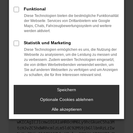
Starte dein Gerät neu.
Funktional
Das kann manchmal helfen, vorübergehende
Diese Technologien bieten die bestmögliche Funktionalität
Probleme zu beheben.
der Webseite. Services von Drittanbietern wie Google
Stelle sicher, dass dein Browser und dein
Maps, Chats, Fahrzeugbewertungssystem und weitere
werden aktiviert.
Betriebssystem auf dem neuesten Stand sind.
Veraltete Software birgt nicht nur ein
Statistik und Marketing
Sicherheitsrisiko, sondern kann auch dazu führen,
Diese Technologien ermöglichen es uns, die Nutzung der
dass bestimmte Funktionen nicht mehr
Webseite zu analysieren, um die Leistung zu messen und
unterstützt werden.
zu verbessern. Zudem werden Technologien eingesetzt,
Wende dich an den Webseitenbetreiber.
die von dritten Werbetreibenden verwendet werden, um
Sie auf anderen Webseiten zu verfolgen und um Anzeigen
Wenn du alle oben genannten Schritte versucht
zu schalten, die für Ihre Interessen relevant sind.
hast, kontaktiere uns bitte. Wir werden versuchen,
das Problem zu beheben. Du kannst uns diesen
Speichern
Text schicken, um uns bei der Fehlersuche zu
unterstützen:
Optionale Cookies ablehnen
Alle akzeptieren
ewogICJuYW1lIjogIk5ldHdvcmtFcnJvciIsCiAgI
mNvbmZpZyI6IHsKICAgICJtZXRob2QiOiAiR0VUIi
wKICAgICJ1cmwiOiAiaHR0cHM6Ly9hcGkueC5ha3M
tcHJvZC5hdWRhcmlzLm5ldC92MS9jbGllbnRzLzIw