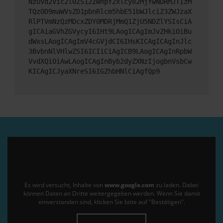
NzUvd2Vic2l0ZS12ZWhpY2xlcy82MjYwNDRMJTIzM
TQzOD9maWVsZD1pbnRlcm5hbE51bWJlciZ3ZWJzaX
RlPTVmNzQzMDcxZDY0MDRjMmQ1ZjU5NDZlYSIsCiA
gICAiaGVhZGVycyI6IHt9LAogICAgImJvZHkiOiBu
dWxsLAogICAgImV4cGVjdCI6IHsKICAgICAgInJlc
3BvbnNlVHlwZSI6ICIiCiAgICB9LAogICAgInRpbW
VvdXQiOiAwLAogICAgInByb2dyZXNzIjogbnVsbCw
KICAgICJyaXNreSI6IGZhbHNlCiAgfQp9
Es wird versucht, Inhalte von
www.google.com
zu laden. Dabei
können Daten an Dritte weitergegeben werden. Wenn Sie damit
einverstanden sind, klicken Sie bitte auf "Bestätigen".