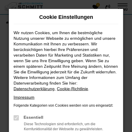
0
Zum
MENÜ
Hauptinhalt
Cookie Einstellungen
springen
Startseite
Fahrzeugangebote
Fahrzeug-Showroom
Wir nutzen Cookies, um Ihnen die bestmögliche
Nutzung unserer Webseite zu ermöglichen und unsere
Kommunikation mit Ihnen zu verbessern. Wir
Fehler: Network Error
berücksichtigen hierbei Ihre Präferenzen und
verarbeiten Daten für Marketing und Statistiken nur,
Beim Laden ist ein Fehler aufgetreten.
wenn Sie uns Ihre Einwilligung geben. Wenn Sie zu
einem späteren Zeitpunkt Ihre Meinung ändern, können
Hier sind ein paar Tipps, die dir helfen können:
Sie die Einwilligung jederzeit für die Zukunft widerrufen.
Überprüfe deine Firewall und deine
Weitere Informationen zum Umfang der
Datenverarbeitung finden Sie hier:
Internetverbindung.
Datenschutzerklärung
,
Cookie-Richtlinie
.
Laden andere Webseiten, zum Beispiel deine
Suchmaschine?
Impressum
Prüfe deine Browsererweiterungen.
Folgende Kategorien von Cookies werden von uns eingesetzt:
Manche Erweiterungen, wie Werbeblocker, können
das Laden bestimmter Seiten verhindern.
Essentiell
Funktioniert die Seite in einem anderen Browser
Diese Technologien sind erforderlich, um die
oder in einem privaten Fenster?
Kernfunktionalität der Webseite zu gewährleisten.