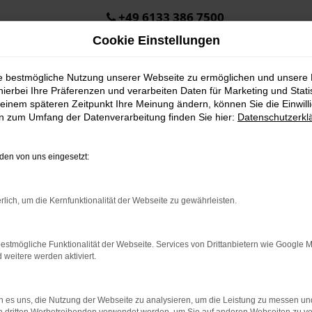
+49 6133 386 7500
Cookie Einstellungen
ie bestmögliche Nutzung unserer Webseite zu ermöglichen und unsere
hierbei Ihre Präferenzen und verarbeiten Daten für Marketing und Stati
einem späteren Zeitpunkt Ihre Meinung ändern, können Sie die Einwillig
en zum Umfang der Datenverarbeitung finden Sie hier:
Datenschutzerkl
en von uns eingesetzt:
.
ine?
rlich, um die Kernfunktionalität der Webseite zu gewährleisten.
en bestimmter Seiten verhindern. Funktioniert die Seite in eine
estmögliche Funktionalität der Webseite. Services von Drittanbietern wie Google 
eitere werden aktiviert.
u beheben.
em auf dem neuesten Stand sind.
o, sondern kann auch dazu führen, dass bestimmte Funktionen nicht
 es uns, die Nutzung der Webseite zu analysieren, um die Leistung zu messen u