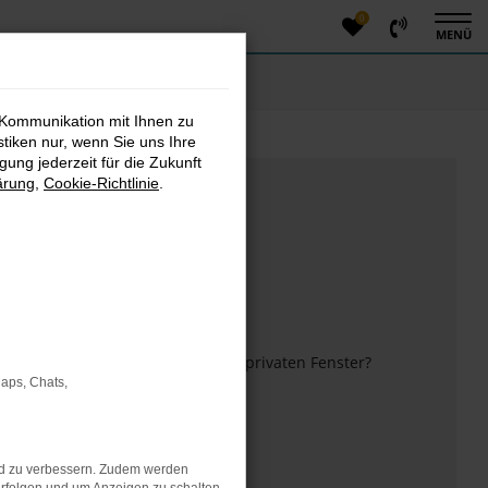
0
MENÜ
 Kommunikation mit Ihnen zu
stiken nur, wenn Sie uns Ihre
ung jederzeit für die Zukunft
ärung
,
Cookie-Richtlinie
.
m anderen Browser oder in einem privaten Fenster?
Maps, Chats,
 mehr unterstützt werden.
nd zu verbessern. Zudem werden