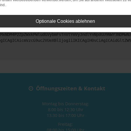
on dritten Werbetreibenden verwendet werden, um Sie auf anderen Webseiten zu ve
ind.
ntaktiere uns bitte. Wir werden versuchen, das Problem zu beheben
Optionale Cookies ablehnen
ZyI6IHsKICAgICJtZXRob2QiOiAiR0VUIiwKICAgICJ1cmwiOiAiaHR0
jMxNDM4P2ZpZWxkPWludGVybmFsTnVtYmVyJndlYnNpdGU9NWY3NDMwN
ogICAgICAicmVzcG9uc2VUeXBlIjogIiIKICAgIH0sCiAgICAidGltZW
Öffnungszeiten & Kontakt
Montag bis Donnerstag:
8:00 bis 12:30 Uhr
13:30 bis 17:00 Uhr
Freitag:
08:00 bis 15:00 Uhr