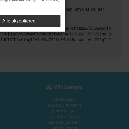
rfolgen und um Anzeigen zu schalten,
. Du kannst uns diesen Text schicken, um uns bei der
Alle akzeptieren
cHM6Ly9hcGkueC5ha3MtcHJvZC5hdWRhcmlzLm5ldC92MS9jb
zFkNjQwNGMyZDVmNTk0NmVhIiwKICAgICJoZWFkZXJzIjoge3
91dCI6IDAsCiAgICAicHJvZ3Jlc3MiOiBudWxsLAogICAgInJ
Wir bieten:
Neuwagen
Gebrauchtwagen
Jahreswagen
EU-Fahrzeuge
Fahrzeugankauf
Finanzierung