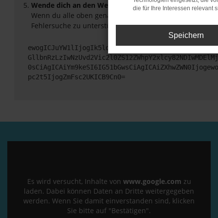
Technologien eingesetzt, die v
Wende dich an den Webseitenbetreiber.
die für Ihre Interessen relevant s
Wenn du alle oben genannten Schritte versucht hast, ko
Fehlersuche zu unterstützen:
Speichern
ewogICJuYW1lIjogIk5ldHdvcmtFcnJvciIsCiAgImNvbmZp
GllbnRzLzIwNzUvd2Vic2l0ZS12ZWhpY2xlcy82NDIwMDElM
0sCiAgICAiYm9keSI6IG51bGwsCiAgICAiZXhwZWN0Ijogew
pc2t5IjogZmFsc2UKICB9Cn0=
Es wird versucht, Inhalte von
www.google.com
zu
laden. Dabei können Daten an Dritte weitergegeben
werden. Wenn Sie damit einverstanden sind, klicken
Sie bitte auf "Bestätigen".