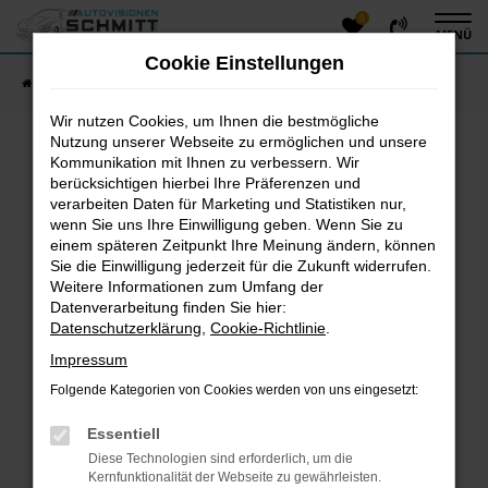
0
Zum
MENÜ
Hauptinhalt
Cookie Einstellungen
springen
Startseite
Fahrzeugangebote
Fahrzeug-Showroom
Wir nutzen Cookies, um Ihnen die bestmögliche
Nutzung unserer Webseite zu ermöglichen und unsere
Kommunikation mit Ihnen zu verbessern. Wir
Fehler: Network Error
berücksichtigen hierbei Ihre Präferenzen und
verarbeiten Daten für Marketing und Statistiken nur,
Beim Laden ist ein Fehler aufgetreten.
wenn Sie uns Ihre Einwilligung geben. Wenn Sie zu
einem späteren Zeitpunkt Ihre Meinung ändern, können
Hier sind ein paar Tipps, die dir helfen können:
Sie die Einwilligung jederzeit für die Zukunft widerrufen.
Überprüfe deine Firewall und deine
Weitere Informationen zum Umfang der
Datenverarbeitung finden Sie hier:
Internetverbindung.
Datenschutzerklärung
,
Cookie-Richtlinie
.
Laden andere Webseiten, zum Beispiel deine
Suchmaschine?
Impressum
Prüfe deine Browsererweiterungen.
Folgende Kategorien von Cookies werden von uns eingesetzt:
Manche Erweiterungen, wie Werbeblocker, können
das Laden bestimmter Seiten verhindern.
Essentiell
Funktioniert die Seite in einem anderen Browser
Diese Technologien sind erforderlich, um die
oder in einem privaten Fenster?
Kernfunktionalität der Webseite zu gewährleisten.