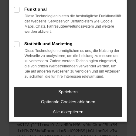
Starte dein Gerät neu.
Funktional
Das kann manchmal helfen, vorübergehende
Diese Technologien bieten die bestmögliche Funktionalität
Probleme zu beheben.
der Webseite. Services von Drittanbietern wie Google
Stelle sicher, dass dein Browser und dein
Maps, Chats, Fahrzeugbewertungssystem und weitere
werden aktiviert.
Betriebssystem auf dem neuesten Stand sind.
Veraltete Software birgt nicht nur ein
Statistik und Marketing
Sicherheitsrisiko, sondern kann auch dazu führen,
Diese Technologien ermöglichen es uns, die Nutzung der
dass bestimmte Funktionen nicht mehr
Webseite zu analysieren, um die Leistung zu messen und
unterstützt werden.
zu verbessern. Zudem werden Technologien eingesetzt,
Wende dich an den Webseitenbetreiber.
die von dritten Werbetreibenden verwendet werden, um
Sie auf anderen Webseiten zu verfolgen und um Anzeigen
Wenn du alle oben genannten Schritte versucht
zu schalten, die für Ihre Interessen relevant sind.
hast, kontaktiere uns bitte. Wir werden versuchen,
das Problem zu beheben. Du kannst uns diesen
Speichern
Text schicken, um uns bei der Fehlersuche zu
unterstützen:
Optionale Cookies ablehnen
Alle akzeptieren
ewogICJuYW1lIjogIk5ldHdvcmtFcnJvciIsCiAgI
mNvbmZpZyI6IHsKICAgICJtZXRob2QiOiAiR0VUIi
wKICAgICJ1cmwiOiAiaHR0cHM6Ly9hcGkueC5ha3M
tcHJvZC5hdWRhcmlzLm5ldC92MS9jbGllbnRzLzIw