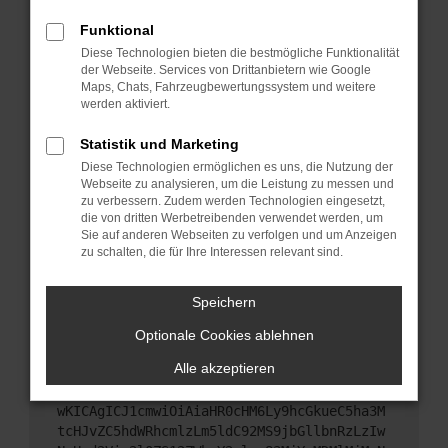
Starte dein Gerät neu.
Funktional
Das kann manchmal helfen, vorübergehende
Diese Technologien bieten die bestmögliche Funktionalität
Probleme zu beheben.
der Webseite. Services von Drittanbietern wie Google
Stelle sicher, dass dein Browser und dein
Maps, Chats, Fahrzeugbewertungssystem und weitere
werden aktiviert.
Betriebssystem auf dem neuesten Stand sind.
Veraltete Software birgt nicht nur ein
Statistik und Marketing
Sicherheitsrisiko, sondern kann auch dazu führen,
Diese Technologien ermöglichen es uns, die Nutzung der
dass bestimmte Funktionen nicht mehr
Webseite zu analysieren, um die Leistung zu messen und
unterstützt werden.
zu verbessern. Zudem werden Technologien eingesetzt,
Wende dich an den Webseitenbetreiber.
die von dritten Werbetreibenden verwendet werden, um
Sie auf anderen Webseiten zu verfolgen und um Anzeigen
Wenn du alle oben genannten Schritte versucht
zu schalten, die für Ihre Interessen relevant sind.
hast, kontaktiere uns bitte. Wir werden versuchen,
das Problem zu beheben. Du kannst uns diesen
Speichern
Text schicken, um uns bei der Fehlersuche zu
unterstützen:
Optionale Cookies ablehnen
Alle akzeptieren
ewogICJuYW1lIjogIk5ldHdvcmtFcnJvciIsCiAgI
mNvbmZpZyI6IHsKICAgICJtZXRob2QiOiAiR0VUIi
wKICAgICJ1cmwiOiAiaHR0cHM6Ly9hcGkueC5ha3M
tcHJvZC5hdWRhcmlzLm5ldC92MS9jbGllbnRzLzIw