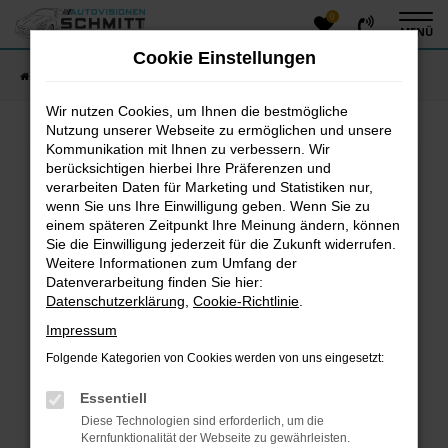
0
Zum
MENÜ
Hauptinhalt
Cookie Einstellungen
springen
Startseite
Fahrzeugangebote
Fahrzeug-Showroom
Wir nutzen Cookies, um Ihnen die bestmögliche
Nutzung unserer Webseite zu ermöglichen und unsere
Kommunikation mit Ihnen zu verbessern. Wir
Fehler: Network Error
berücksichtigen hierbei Ihre Präferenzen und
verarbeiten Daten für Marketing und Statistiken nur,
Beim Laden ist ein Fehler aufgetreten.
wenn Sie uns Ihre Einwilligung geben. Wenn Sie zu
einem späteren Zeitpunkt Ihre Meinung ändern, können
Hier sind ein paar Tipps, die dir helfen können:
Sie die Einwilligung jederzeit für die Zukunft widerrufen.
Überprüfe deine Firewall und deine
Weitere Informationen zum Umfang der
Datenverarbeitung finden Sie hier:
Internetverbindung.
Datenschutzerklärung
,
Cookie-Richtlinie
.
Laden andere Webseiten, zum Beispiel deine
Suchmaschine?
Impressum
Prüfe deine Browsererweiterungen.
Folgende Kategorien von Cookies werden von uns eingesetzt:
Manche Erweiterungen, wie Werbeblocker, können
das Laden bestimmter Seiten verhindern.
Essentiell
Funktioniert die Seite in einem anderen Browser
Diese Technologien sind erforderlich, um die
oder in einem privaten Fenster?
Kernfunktionalität der Webseite zu gewährleisten.