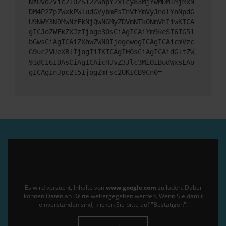
NzUvd2Vic2l0ZS12ZWhpY2xlcy83MjYwMDMlMjMxN
DM4P2ZpZWxkPWludGVybmFsTnVtYmVyJndlYnNpdG
U9NWY3NDMwNzFkNjQwNGMyZDVmNTk0NmVhIiwKICA
gICJoZWFkZXJzIjoge30sCiAgICAiYm9keSI6IG51
bGwsCiAgICAiZXhwZWN0IjogewogICAgICAicmVzc
G9uc2VUeXBlIjogIiIKICAgIH0sCiAgICAidGltZW
91dCI6IDAsCiAgICAicHJvZ3Jlc3MiOiBudWxsLAo
gICAgInJpc2t5IjogZmFsc2UKICB9Cn0=
Es wird versucht, Inhalte von
www.google.com
zu laden. Dabei
können Daten an Dritte weitergegeben werden. Wenn Sie damit
einverstanden sind, klicken Sie bitte auf "Bestätigen".