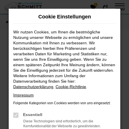
0
Zum
MENÜ
Hauptinhalt
Cookie Einstellungen
springen
Startseite
Fahrzeugangebote
Fahrzeug-Showroom
Wir nutzen Cookies, um Ihnen die bestmögliche
Nutzung unserer Webseite zu ermöglichen und unsere
Kommunikation mit Ihnen zu verbessern. Wir
Fehler: Network Error
berücksichtigen hierbei Ihre Präferenzen und
verarbeiten Daten für Marketing und Statistiken nur,
Beim Laden ist ein Fehler aufgetreten.
wenn Sie uns Ihre Einwilligung geben. Wenn Sie zu
einem späteren Zeitpunkt Ihre Meinung ändern, können
Hier sind ein paar Tipps, die dir helfen können:
Sie die Einwilligung jederzeit für die Zukunft widerrufen.
Überprüfe deine Firewall und deine
Weitere Informationen zum Umfang der
Datenverarbeitung finden Sie hier:
Internetverbindung.
Datenschutzerklärung
,
Cookie-Richtlinie
.
Laden andere Webseiten, zum Beispiel deine
Suchmaschine?
Impressum
Prüfe deine Browsererweiterungen.
Folgende Kategorien von Cookies werden von uns eingesetzt:
Manche Erweiterungen, wie Werbeblocker, können
das Laden bestimmter Seiten verhindern.
Essentiell
Funktioniert die Seite in einem anderen Browser
Diese Technologien sind erforderlich, um die
oder in einem privaten Fenster?
Kernfunktionalität der Webseite zu gewährleisten.