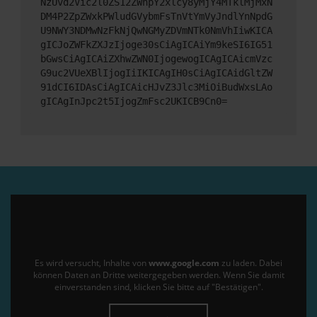
NzUvd2Vic2l0ZS12ZWhpY2xlcy8yMjY4MTklMjMxN
DM4P2ZpZWxkPWludGVybmFsTnVtYmVyJndlYnNpdG
U9NWY3NDMwNzFkNjQwNGMyZDVmNTk0NmVhIiwKICA
gICJoZWFkZXJzIjoge30sCiAgICAiYm9keSI6IG51
bGwsCiAgICAiZXhwZWN0IjogewogICAgICAicmVzc
G9uc2VUeXBlIjogIiIKICAgIH0sCiAgICAidGltZW
91dCI6IDAsCiAgICAicHJvZ3Jlc3MiOiBudWxsLAo
gICAgInJpc2t5IjogZmFsc2UKICB9Cn0=
Es wird versucht, Inhalte von
www.google.com
zu laden. Dabei
können Daten an Dritte weitergegeben werden. Wenn Sie damit
einverstanden sind, klicken Sie bitte auf "Bestätigen".