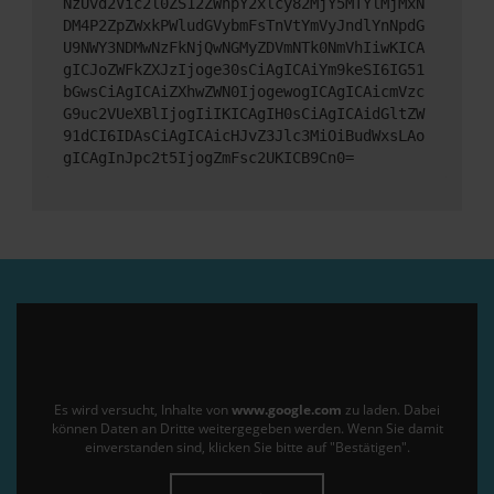
NzUvd2Vic2l0ZS12ZWhpY2xlcy82MjY5MTYlMjMxN
DM4P2ZpZWxkPWludGVybmFsTnVtYmVyJndlYnNpdG
U9NWY3NDMwNzFkNjQwNGMyZDVmNTk0NmVhIiwKICA
gICJoZWFkZXJzIjoge30sCiAgICAiYm9keSI6IG51
bGwsCiAgICAiZXhwZWN0IjogewogICAgICAicmVzc
G9uc2VUeXBlIjogIiIKICAgIH0sCiAgICAidGltZW
91dCI6IDAsCiAgICAicHJvZ3Jlc3MiOiBudWxsLAo
gICAgInJpc2t5IjogZmFsc2UKICB9Cn0=
Es wird versucht, Inhalte von
www.google.com
zu laden. Dabei
können Daten an Dritte weitergegeben werden. Wenn Sie damit
einverstanden sind, klicken Sie bitte auf "Bestätigen".