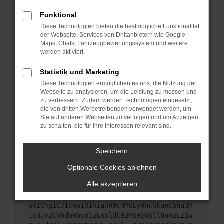
Starte dein Gerät neu.
Funktional
Das kann manchmal helfen, vorübergehende
Diese Technologien bieten die bestmögliche Funktionalität
Probleme zu beheben.
der Webseite. Services von Drittanbietern wie Google
Stelle sicher, dass dein Browser und dein
Maps, Chats, Fahrzeugbewertungssystem und weitere
werden aktiviert.
Betriebssystem auf dem neuesten Stand sind.
Veraltete Software birgt nicht nur ein
Statistik und Marketing
Sicherheitsrisiko, sondern kann auch dazu führen,
Diese Technologien ermöglichen es uns, die Nutzung der
dass bestimmte Funktionen nicht mehr
Webseite zu analysieren, um die Leistung zu messen und
unterstützt werden.
zu verbessern. Zudem werden Technologien eingesetzt,
Wende dich an den Webseitenbetreiber.
die von dritten Werbetreibenden verwendet werden, um
Sie auf anderen Webseiten zu verfolgen und um Anzeigen
Wenn du alle oben genannten Schritte versucht
zu schalten, die für Ihre Interessen relevant sind.
hast, kontaktiere uns bitte. Wir werden versuchen,
das Problem zu beheben. Du kannst uns diesen
Speichern
Text schicken, um uns bei der Fehlersuche zu
unterstützen:
Optionale Cookies ablehnen
Alle akzeptieren
ewogICJuYW1lIjogIk5ldHdvcmtFcnJvciIsCiAgI
mNvbmZpZyI6IHsKICAgICJtZXRob2QiOiAiR0VUIi
wKICAgICJ1cmwiOiAiaHR0cHM6Ly9hcGkueC5ha3M
tcHJvZC5hdWRhcmlzLm5ldC92MS9jbGllbnRzLzIw