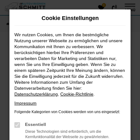
0
Zum
MENÜ
Hauptinhalt
Cookie Einstellungen
springen
Startseite
Fahrzeugangebote
Fahrzeug-Showroom
Wir nutzen Cookies, um Ihnen die bestmögliche
Nutzung unserer Webseite zu ermöglichen und unsere
Kommunikation mit Ihnen zu verbessern. Wir
Fehler: Network Error
berücksichtigen hierbei Ihre Präferenzen und
verarbeiten Daten für Marketing und Statistiken nur,
Beim Laden ist ein Fehler aufgetreten.
wenn Sie uns Ihre Einwilligung geben. Wenn Sie zu
einem späteren Zeitpunkt Ihre Meinung ändern, können
Hier sind ein paar Tipps, die dir helfen können:
Sie die Einwilligung jederzeit für die Zukunft widerrufen.
Überprüfe deine Firewall und deine
Weitere Informationen zum Umfang der
Datenverarbeitung finden Sie hier:
Internetverbindung.
Datenschutzerklärung
,
Cookie-Richtlinie
.
Laden andere Webseiten, zum Beispiel deine
Suchmaschine?
Impressum
Prüfe deine Browsererweiterungen.
Folgende Kategorien von Cookies werden von uns eingesetzt:
Manche Erweiterungen, wie Werbeblocker, können
das Laden bestimmter Seiten verhindern.
Essentiell
Funktioniert die Seite in einem anderen Browser
Diese Technologien sind erforderlich, um die
oder in einem privaten Fenster?
Kernfunktionalität der Webseite zu gewährleisten.