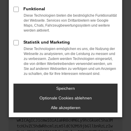
Starte dein Gerät neu.
Funktional
Das kann manchmal helfen, vorübergehende
Diese Technologien bieten die bestmögliche Funktionalität
Probleme zu beheben.
der Webseite. Services von Drittanbietern wie Google
Stelle sicher, dass dein Browser und dein
Maps, Chats, Fahrzeugbewertungssystem und weitere
werden aktiviert.
Betriebssystem auf dem neuesten Stand sind.
Veraltete Software birgt nicht nur ein
Statistik und Marketing
Sicherheitsrisiko, sondern kann auch dazu führen,
Diese Technologien ermöglichen es uns, die Nutzung der
dass bestimmte Funktionen nicht mehr
Webseite zu analysieren, um die Leistung zu messen und
unterstützt werden.
zu verbessern. Zudem werden Technologien eingesetzt,
Wende dich an den Webseitenbetreiber.
die von dritten Werbetreibenden verwendet werden, um
Sie auf anderen Webseiten zu verfolgen und um Anzeigen
Wenn du alle oben genannten Schritte versucht
zu schalten, die für Ihre Interessen relevant sind.
hast, kontaktiere uns bitte. Wir werden versuchen,
das Problem zu beheben. Du kannst uns diesen
Speichern
Text schicken, um uns bei der Fehlersuche zu
unterstützen:
Optionale Cookies ablehnen
Alle akzeptieren
ewogICJuYW1lIjogIk5ldHdvcmtFcnJvciIsCiAgI
mNvbmZpZyI6IHsKICAgICJtZXRob2QiOiAiR0VUIi
wKICAgICJ1cmwiOiAiaHR0cHM6Ly9hcGkueC5ha3M
tcHJvZC5hdWRhcmlzLm5ldC92MS9jbGllbnRzLzIw