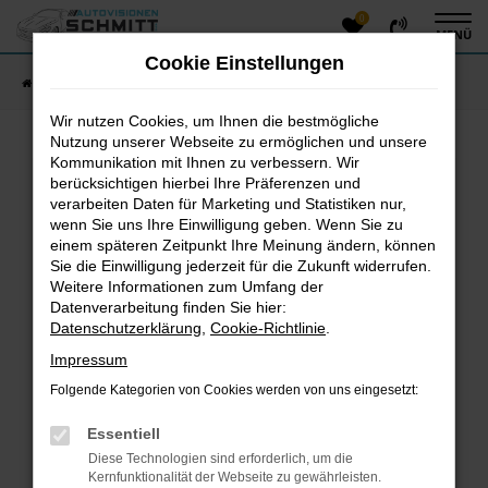
0
Zum
MENÜ
Hauptinhalt
Cookie Einstellungen
springen
Startseite
Fahrzeugangebote
Fahrzeug-Showroom
Wir nutzen Cookies, um Ihnen die bestmögliche
Nutzung unserer Webseite zu ermöglichen und unsere
Kommunikation mit Ihnen zu verbessern. Wir
Fehler: Network Error
berücksichtigen hierbei Ihre Präferenzen und
verarbeiten Daten für Marketing und Statistiken nur,
Beim Laden ist ein Fehler aufgetreten.
wenn Sie uns Ihre Einwilligung geben. Wenn Sie zu
einem späteren Zeitpunkt Ihre Meinung ändern, können
Hier sind ein paar Tipps, die dir helfen können:
Sie die Einwilligung jederzeit für die Zukunft widerrufen.
Überprüfe deine Firewall und deine
Weitere Informationen zum Umfang der
Datenverarbeitung finden Sie hier:
Internetverbindung.
Datenschutzerklärung
,
Cookie-Richtlinie
.
Laden andere Webseiten, zum Beispiel deine
Suchmaschine?
Impressum
Prüfe deine Browsererweiterungen.
Folgende Kategorien von Cookies werden von uns eingesetzt:
Manche Erweiterungen, wie Werbeblocker, können
das Laden bestimmter Seiten verhindern.
Essentiell
Funktioniert die Seite in einem anderen Browser
Diese Technologien sind erforderlich, um die
oder in einem privaten Fenster?
Kernfunktionalität der Webseite zu gewährleisten.