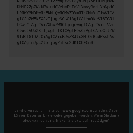
NzUvd2Vic2l0ZS12ZWhpY2xlcy82MjY5MTUlMjMxN
DM4P2ZpZWxkPWludGVybmFsTnVtYmVyJndlYnNpdG
U9NWY3NDMwNzFkNjQwNGMyZDVmNTk0NmVhIiwKICA
gICJoZWFkZXJzIjoge30sCiAgICAiYm9keSI6IG51
bGwsCiAgICAiZXhwZWN0IjogewogICAgICAicmVzc
G9uc2VUeXBlIjogIiIKICAgIH0sCiAgICAidGltZW
91dCI6IDAsCiAgICAicHJvZ3Jlc3MiOiBudWxsLAo
gICAgInJpc2t5IjogZmFsc2UKICB9Cn0=
Es wird versucht, Inhalte von
www.google.com
zu laden. Dabei
können Daten an Dritte weitergegeben werden. Wenn Sie damit
einverstanden sind, klicken Sie bitte auf "Bestätigen".