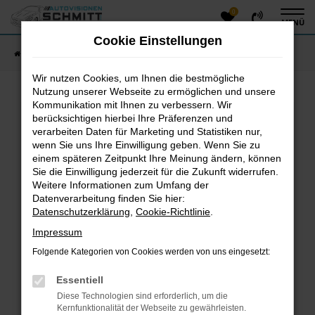
0
Zum
MENÜ
Hauptinhalt
Cookie Einstellungen
springen
Startseite
Fahrzeugangebote
Fahrzeug-Showroom
Wir nutzen Cookies, um Ihnen die bestmögliche
Nutzung unserer Webseite zu ermöglichen und unsere
Kommunikation mit Ihnen zu verbessern. Wir
Fehler: Network Error
berücksichtigen hierbei Ihre Präferenzen und
verarbeiten Daten für Marketing und Statistiken nur,
Beim Laden ist ein Fehler aufgetreten.
wenn Sie uns Ihre Einwilligung geben. Wenn Sie zu
einem späteren Zeitpunkt Ihre Meinung ändern, können
Hier sind ein paar Tipps, die dir helfen können:
Sie die Einwilligung jederzeit für die Zukunft widerrufen.
Überprüfe deine Firewall und deine
Weitere Informationen zum Umfang der
Datenverarbeitung finden Sie hier:
Internetverbindung.
Datenschutzerklärung
,
Cookie-Richtlinie
.
Laden andere Webseiten, zum Beispiel deine
Suchmaschine?
Impressum
Prüfe deine Browsererweiterungen.
Folgende Kategorien von Cookies werden von uns eingesetzt:
Manche Erweiterungen, wie Werbeblocker, können
das Laden bestimmter Seiten verhindern.
Essentiell
Funktioniert die Seite in einem anderen Browser
Diese Technologien sind erforderlich, um die
oder in einem privaten Fenster?
Kernfunktionalität der Webseite zu gewährleisten.