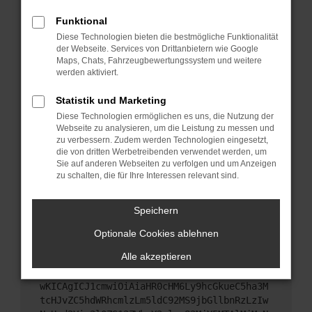
Starte dein Gerät neu.
Funktional
Das kann manchmal helfen, vorübergehende
Diese Technologien bieten die bestmögliche Funktionalität
Probleme zu beheben.
der Webseite. Services von Drittanbietern wie Google
Stelle sicher, dass dein Browser und dein
Maps, Chats, Fahrzeugbewertungssystem und weitere
werden aktiviert.
Betriebssystem auf dem neuesten Stand sind.
Veraltete Software birgt nicht nur ein
Statistik und Marketing
Sicherheitsrisiko, sondern kann auch dazu führen,
Diese Technologien ermöglichen es uns, die Nutzung der
dass bestimmte Funktionen nicht mehr
Webseite zu analysieren, um die Leistung zu messen und
unterstützt werden.
zu verbessern. Zudem werden Technologien eingesetzt,
Wende dich an den Webseitenbetreiber.
die von dritten Werbetreibenden verwendet werden, um
Sie auf anderen Webseiten zu verfolgen und um Anzeigen
Wenn du alle oben genannten Schritte versucht
zu schalten, die für Ihre Interessen relevant sind.
hast, kontaktiere uns bitte. Wir werden versuchen,
das Problem zu beheben. Du kannst uns diesen
Speichern
Text schicken, um uns bei der Fehlersuche zu
unterstützen:
Optionale Cookies ablehnen
Alle akzeptieren
ewogICJuYW1lIjogIk5ldHdvcmtFcnJvciIsCiAgI
mNvbmZpZyI6IHsKICAgICJtZXRob2QiOiAiR0VUIi
wKICAgICJ1cmwiOiAiaHR0cHM6Ly9hcGkueC5ha3M
tcHJvZC5hdWRhcmlzLm5ldC92MS9jbGllbnRzLzIw