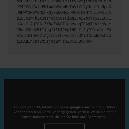
NzUvd2Vic2l0ZS12ZWhpY2xlcy82MjY5MTAlMjMxN
DM4P2ZpZWxkPWludGVybmFsTnVtYmVyJndlYnNpdG
U9NWY3NDMwNzFkNjQwNGMyZDVmNTk0NmVhIiwKICA
gICJoZWFkZXJzIjoge30sCiAgICAiYm9keSI6IG51
bGwsCiAgICAiZXhwZWN0IjogewogICAgICAicmVzc
G9uc2VUeXBlIjogIiIKICAgIH0sCiAgICAidGltZW
91dCI6IDAsCiAgICAicHJvZ3Jlc3MiOiBudWxsLAo
gICAgInJpc2t5IjogZmFsc2UKICB9Cn0=
Es wird versucht, Inhalte von
www.google.com
zu laden. Dabei
können Daten an Dritte weitergegeben werden. Wenn Sie damit
einverstanden sind, klicken Sie bitte auf "Bestätigen".