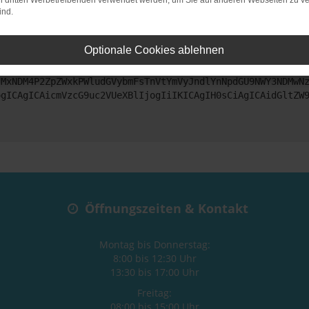
on dritten Werbetreibenden verwendet werden, um Sie auf anderen Webseiten zu ve
ind.
ntaktiere uns bitte. Wir werden versuchen, das Problem zu beheben
Optionale Cookies ablehnen
ZyI6IHsKICAgICJtZXRob2QiOiAiR0VUIiwKICAgICJ1cmwiOiAiaHR0
jMxNDM4P2ZpZWxkPWludGVybmFsTnVtYmVyJndlYnNpdGU9NWY3NDMwN
ogICAgICAicmVzcG9uc2VUeXBlIjogIiIKICAgIH0sCiAgICAidGltZW
Öffnungszeiten & Kontakt
Montag bis Donnerstag:
8:00 bis 12:30 Uhr
13:30 bis 17:00 Uhr
Freitag:
08:00 bis 15:00 Uhr