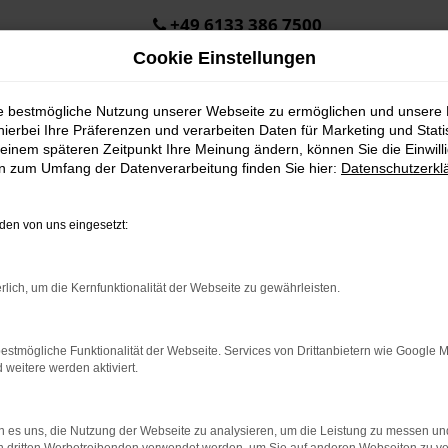
+49 6133 386 7500
Cookie Einstellungen
ie bestmögliche Nutzung unserer Webseite zu ermöglichen und unsere
hierbei Ihre Präferenzen und verarbeiten Daten für Marketing und Stati
einem späteren Zeitpunkt Ihre Meinung ändern, können Sie die Einwillig
en zum Umfang der Datenverarbeitung finden Sie hier:
Datenschutzerkl
en von uns eingesetzt:
.
ine?
rlich, um die Kernfunktionalität der Webseite zu gewährleisten.
en bestimmter Seiten verhindern. Funktioniert die Seite in eine
estmögliche Funktionalität der Webseite. Services von Drittanbietern wie Google 
eitere werden aktiviert.
u beheben.
em auf dem neuesten Stand sind.
o, sondern kann auch dazu führen, dass bestimmte Funktionen nicht
 es uns, die Nutzung der Webseite zu analysieren, um die Leistung zu messen u