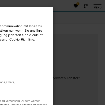
0
MENÜ
 Kommunikation mit Ihnen zu
stiken nur, wenn Sie uns Ihre
ung jederzeit für die Zukunft
ärung
,
Cookie-Richtlinie
.
m anderen Browser oder in einem privaten Fenster?
Maps, Chats,
 mehr unterstützt werden.
nd zu verbessern. Zudem werden