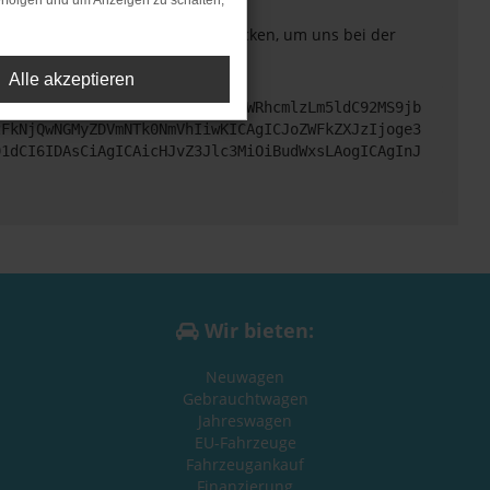
rfolgen und um Anzeigen zu schalten,
. Du kannst uns diesen Text schicken, um uns bei der
Alle akzeptieren
cHM6Ly9hcGkueC5ha3MtcHJvZC5hdWRhcmlzLm5ldC92MS9jb
zFkNjQwNGMyZDVmNTk0NmVhIiwKICAgICJoZWFkZXJzIjoge3
91dCI6IDAsCiAgICAicHJvZ3Jlc3MiOiBudWxsLAogICAgInJ
Wir bieten:
Neuwagen
Gebrauchtwagen
Jahreswagen
EU-Fahrzeuge
Fahrzeugankauf
Finanzierung