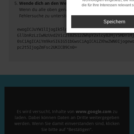
Technologien eingesetzt, die v
Wende dich an den Webseitenbetreiber.
die für Ihre Interessen relevant s
Wenn du alle oben genannten Schritte versucht hast, ko
Fehlersuche zu unterstützen:
Speichern
ewogICJuYW1lIjogIk5ldHdvcmtFcnJvciIsCiAgImNvbmZp
GllbnRzLzIwNzUvd2Vic2l0ZS12ZWhpY2xlcy82MjY5MDYlM
0sCiAgICAiYm9keSI6IG51bGwsCiAgICAiZXhwZWN0Ijogew
pc2t5IjogZmFsc2UKICB9Cn0=
Es wird versucht, Inhalte von
www.google.com
zu
laden. Dabei können Daten an Dritte weitergegeben
werden. Wenn Sie damit einverstanden sind, klicken
Sie bitte auf "Bestätigen".