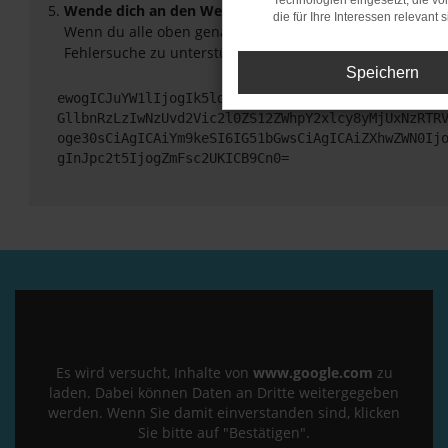
Technologien eingesetzt, die v
Wende dich an den Webseitenbetreiber.
die für Ihre Interessen relevant s
Wenn du alle oben genannten Schritte versucht hast, ko
Fehlersuche zu unterstützen:
Speichern
ewogICJuYW1lIjogIk5ldHdvcmtFcnJvciIsCiAgImNvbmZp
GllbnRzLzIwNzUvd2Vic2l0ZS12ZWhpY2xlcy8yMjUxNzRTR
oge30sCiAgICAiYm9keSI6IG51bGwsCiAgICAiZXhwZWN0Ij
gInJpc2t5IjogZmFsc2UKICB9Cn0=
Es wird versucht, Inhalte von
www.google.com
zu
laden. Dabei können Daten an Dritte weitergegeben
werden. Wenn Sie damit einverstanden sind, klicken
Sie bitte auf "Bestätigen".