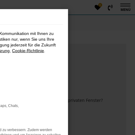
0
MENÜ
 Kommunikation mit Ihnen zu
stiken nur, wenn Sie uns Ihre
ung jederzeit für die Zukunft
ärung
,
Cookie-Richtlinie
.
m anderen Browser oder in einem privaten Fenster?
Maps, Chats,
 mehr unterstützt werden.
nd zu verbessern. Zudem werden