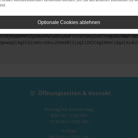
on dritten Werbetreibenden verwendet werden, um Sie auf anderen Webseiten zu ve
ind.
ntaktiere uns bitte. Wir werden versuchen, das Problem zu beheben
Optionale Cookies ablehnen
ZyI6IHsKICAgICJtZXRob2QiOiAiR0VUIiwKICAgICJ1cmwiOiAiaHR0
VAlMjMxNDM4P2ZpZWxkPWludGVybmFsTnVtYmVyJndlYnNpdGU9NWY3N
ogewogICAgICAicmVzcG9uc2VUeXBlIjogIiIKICAgIH0sCiAgICAidG
Öffnungszeiten & Kontakt
Montag bis Donnerstag:
8:00 bis 12:30 Uhr
13:30 bis 17:00 Uhr
Freitag:
08:00 bis 15:00 Uhr