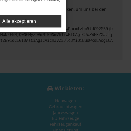
rfolgen und um Anzeigen zu schalten,
. Du kannst uns diesen Text schicken, um uns bei der
Alle akzeptieren
cHM6Ly9hcGkueC5ha3MtcHJvZC5hdWRhcmlzLm5ldC92MS9jb
DMwNzFkNjQwNGMyZDVmNTk0NmVhIiwKICAgICJoZWFkZXJzIj
ltZW91dCI6IDAsCiAgICAicHJvZ3Jlc3MiOiBudWxsLAogICA
Wir bieten:
Neuwagen
Gebrauchtwagen
Jahreswagen
EU-Fahrzeuge
Fahrzeugankauf
Finanzierung