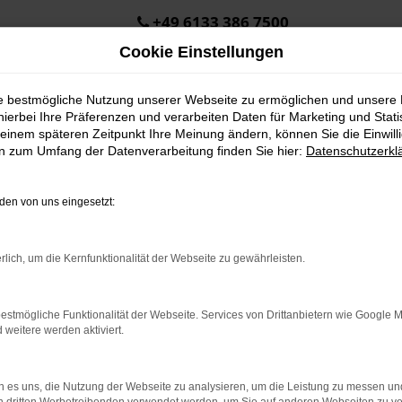
+49 6133 386 7500
Cookie Einstellungen
ie bestmögliche Nutzung unserer Webseite zu ermöglichen und unsere
hierbei Ihre Präferenzen und verarbeiten Daten für Marketing und Stati
einem späteren Zeitpunkt Ihre Meinung ändern, können Sie die Einwillig
en zum Umfang der Datenverarbeitung finden Sie hier:
Datenschutzerkl
en von uns eingesetzt:
.
ine?
rlich, um die Kernfunktionalität der Webseite zu gewährleisten.
en bestimmter Seiten verhindern. Funktioniert die Seite in eine
estmögliche Funktionalität der Webseite. Services von Drittanbietern wie Google 
eitere werden aktiviert.
u beheben.
em auf dem neuesten Stand sind.
o, sondern kann auch dazu führen, dass bestimmte Funktionen nicht
 es uns, die Nutzung der Webseite zu analysieren, um die Leistung zu messen u