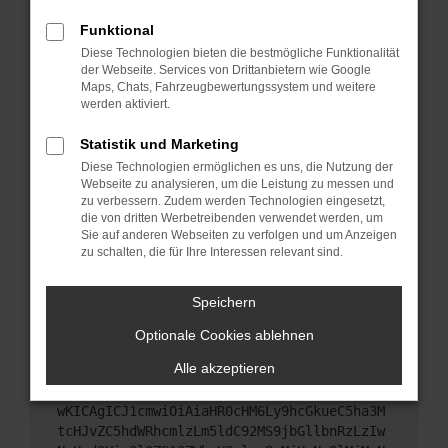
Starte dein Gerät neu.
Funktional
Das kann manchmal helfen, vorübergehende
Diese Technologien bieten die bestmögliche Funktionalität
Probleme zu beheben.
der Webseite. Services von Drittanbietern wie Google
Stelle sicher, dass dein Browser und dein
Maps, Chats, Fahrzeugbewertungssystem und weitere
werden aktiviert.
Betriebssystem auf dem neuesten Stand sind.
Veraltete Software birgt nicht nur ein
Statistik und Marketing
Sicherheitsrisiko, sondern kann auch dazu führen,
Diese Technologien ermöglichen es uns, die Nutzung der
dass bestimmte Funktionen nicht mehr
Webseite zu analysieren, um die Leistung zu messen und
unterstützt werden.
zu verbessern. Zudem werden Technologien eingesetzt,
Wende dich an den Webseitenbetreiber.
die von dritten Werbetreibenden verwendet werden, um
Sie auf anderen Webseiten zu verfolgen und um Anzeigen
Wenn du alle oben genannten Schritte versucht
zu schalten, die für Ihre Interessen relevant sind.
hast, kontaktiere uns bitte. Wir werden versuchen,
das Problem zu beheben. Du kannst uns diesen
Speichern
Text schicken, um uns bei der Fehlersuche zu
unterstützen:
Optionale Cookies ablehnen
Alle akzeptieren
ewogICJuYW1lIjogIk5ldHdvcmtFcnJvciIsCiAgI
mNvbmZpZyI6IHsKICAgICJtZXRob2QiOiAiR0VUIi
wKICAgICJ1cmwiOiAiaHR0cHM6Ly9hcGkueC5ha3M
tcHJvZC5hdWRhcmlzLm5ldC92MS9jbGllbnRzLzIw