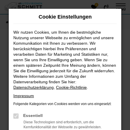
0
Zum
MENÜ
Hauptinhalt
Cookie Einstellungen
springen
Startseite
Fahrzeugangebote
Fahrzeug-Showroom
Wir nutzen Cookies, um Ihnen die bestmögliche
Nutzung unserer Webseite zu ermöglichen und unsere
Kommunikation mit Ihnen zu verbessern. Wir
Fehler: Network Error
berücksichtigen hierbei Ihre Präferenzen und
verarbeiten Daten für Marketing und Statistiken nur,
Beim Laden ist ein Fehler aufgetreten.
wenn Sie uns Ihre Einwilligung geben. Wenn Sie zu
einem späteren Zeitpunkt Ihre Meinung ändern, können
Hier sind ein paar Tipps, die dir helfen können:
Sie die Einwilligung jederzeit für die Zukunft widerrufen.
Überprüfe deine Firewall und deine
Weitere Informationen zum Umfang der
Datenverarbeitung finden Sie hier:
Internetverbindung.
Datenschutzerklärung
,
Cookie-Richtlinie
.
Laden andere Webseiten, zum Beispiel deine
Suchmaschine?
Impressum
Prüfe deine Browsererweiterungen.
Folgende Kategorien von Cookies werden von uns eingesetzt:
Manche Erweiterungen, wie Werbeblocker, können
das Laden bestimmter Seiten verhindern.
Essentiell
Funktioniert die Seite in einem anderen Browser
Diese Technologien sind erforderlich, um die
oder in einem privaten Fenster?
Kernfunktionalität der Webseite zu gewährleisten.