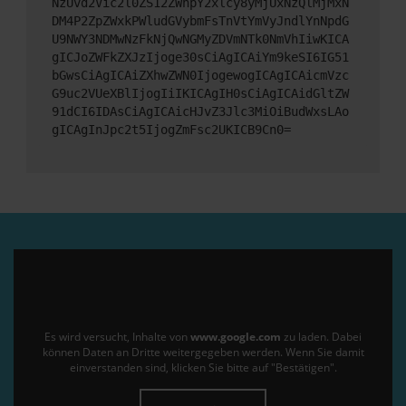
NzUvd2Vic2l0ZS12ZWhpY2xlcy8yMjUxNzQlMjMxN
DM4P2ZpZWxkPWludGVybmFsTnVtYmVyJndlYnNpdG
U9NWY3NDMwNzFkNjQwNGMyZDVmNTk0NmVhIiwKICA
gICJoZWFkZXJzIjoge30sCiAgICAiYm9keSI6IG51
bGwsCiAgICAiZXhwZWN0IjogewogICAgICAicmVzc
G9uc2VUeXBlIjogIiIKICAgIH0sCiAgICAidGltZW
91dCI6IDAsCiAgICAicHJvZ3Jlc3MiOiBudWxsLAo
gICAgInJpc2t5IjogZmFsc2UKICB9Cn0=
Es wird versucht, Inhalte von
www.google.com
zu laden. Dabei
können Daten an Dritte weitergegeben werden. Wenn Sie damit
einverstanden sind, klicken Sie bitte auf "Bestätigen".