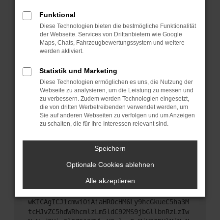
Starte dein Gerät neu.
Funktional
Das kann manchmal helfen, vorübergehende
Diese Technologien bieten die bestmögliche Funktionalität
Probleme zu beheben.
der Webseite. Services von Drittanbietern wie Google
Stelle sicher, dass dein Browser und dein
Maps, Chats, Fahrzeugbewertungssystem und weitere
werden aktiviert.
Betriebssystem auf dem neuesten Stand sind.
Veraltete Software birgt nicht nur ein
Statistik und Marketing
Sicherheitsrisiko, sondern kann auch dazu führen,
Diese Technologien ermöglichen es uns, die Nutzung der
dass bestimmte Funktionen nicht mehr
Webseite zu analysieren, um die Leistung zu messen und
unterstützt werden.
zu verbessern. Zudem werden Technologien eingesetzt,
Wende dich an den Webseitenbetreiber.
die von dritten Werbetreibenden verwendet werden, um
Sie auf anderen Webseiten zu verfolgen und um Anzeigen
Wenn du alle oben genannten Schritte versucht
zu schalten, die für Ihre Interessen relevant sind.
hast, kontaktiere uns bitte. Wir werden versuchen,
das Problem zu beheben. Du kannst uns diesen
Speichern
Text schicken, um uns bei der Fehlersuche zu
unterstützen:
Optionale Cookies ablehnen
Alle akzeptieren
ewogICJuYW1lIjogIk5ldHdvcmtFcnJvciIsCiAgI
mNvbmZpZyI6IHsKICAgICJtZXRob2QiOiAiR0VUIi
wKICAgICJ1cmwiOiAiaHR0cHM6Ly9hcGkueC5ha3M
tcHJvZC5hdWRhcmlzLm5ldC92MS9jbGllbnRzLzIw