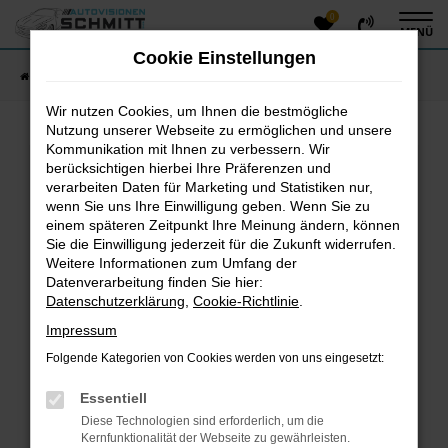
0
Zum
MENÜ
Hauptinhalt
Cookie Einstellungen
springen
Startseite
Fahrzeugangebote
Fahrzeug-Showroom
Wir nutzen Cookies, um Ihnen die bestmögliche
Nutzung unserer Webseite zu ermöglichen und unsere
Kommunikation mit Ihnen zu verbessern. Wir
Fehler: Network Error
berücksichtigen hierbei Ihre Präferenzen und
verarbeiten Daten für Marketing und Statistiken nur,
Beim Laden ist ein Fehler aufgetreten.
wenn Sie uns Ihre Einwilligung geben. Wenn Sie zu
einem späteren Zeitpunkt Ihre Meinung ändern, können
Hier sind ein paar Tipps, die dir helfen können:
Sie die Einwilligung jederzeit für die Zukunft widerrufen.
Überprüfe deine Firewall und deine
Weitere Informationen zum Umfang der
Datenverarbeitung finden Sie hier:
Internetverbindung.
Datenschutzerklärung
,
Cookie-Richtlinie
.
Laden andere Webseiten, zum Beispiel deine
Suchmaschine?
Impressum
Prüfe deine Browsererweiterungen.
Folgende Kategorien von Cookies werden von uns eingesetzt:
Manche Erweiterungen, wie Werbeblocker, können
das Laden bestimmter Seiten verhindern.
Essentiell
Funktioniert die Seite in einem anderen Browser
Diese Technologien sind erforderlich, um die
oder in einem privaten Fenster?
Kernfunktionalität der Webseite zu gewährleisten.