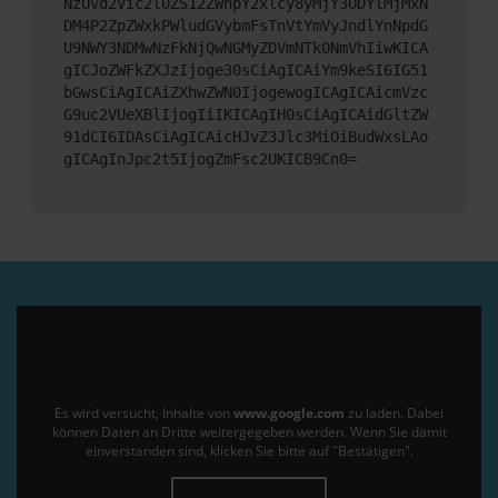
NzUvd2Vic2l0ZS12ZWhpY2xlcy8yMjY3ODYlMjMxN
DM4P2ZpZWxkPWludGVybmFsTnVtYmVyJndlYnNpdG
U9NWY3NDMwNzFkNjQwNGMyZDVmNTk0NmVhIiwKICA
gICJoZWFkZXJzIjoge30sCiAgICAiYm9keSI6IG51
bGwsCiAgICAiZXhwZWN0IjogewogICAgICAicmVzc
G9uc2VUeXBlIjogIiIKICAgIH0sCiAgICAidGltZW
91dCI6IDAsCiAgICAicHJvZ3Jlc3MiOiBudWxsLAo
gICAgInJpc2t5IjogZmFsc2UKICB9Cn0=
Es wird versucht, Inhalte von
www.google.com
zu laden. Dabei
können Daten an Dritte weitergegeben werden. Wenn Sie damit
einverstanden sind, klicken Sie bitte auf "Bestätigen".