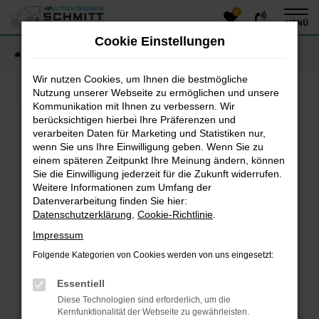
0
Zum
MENÜ
Hauptinhalt
Cookie Einstellungen
springen
Startseite
Fahrzeugangebote
Fahrzeug-Showroom
Wir nutzen Cookies, um Ihnen die bestmögliche
Nutzung unserer Webseite zu ermöglichen und unsere
Kommunikation mit Ihnen zu verbessern. Wir
Fehler: Network Error
berücksichtigen hierbei Ihre Präferenzen und
verarbeiten Daten für Marketing und Statistiken nur,
Beim Laden ist ein Fehler aufgetreten.
wenn Sie uns Ihre Einwilligung geben. Wenn Sie zu
einem späteren Zeitpunkt Ihre Meinung ändern, können
Hier sind ein paar Tipps, die dir helfen können:
Sie die Einwilligung jederzeit für die Zukunft widerrufen.
Überprüfe deine Firewall und deine
Weitere Informationen zum Umfang der
Datenverarbeitung finden Sie hier:
Internetverbindung.
Datenschutzerklärung
,
Cookie-Richtlinie
.
Laden andere Webseiten, zum Beispiel deine
Suchmaschine?
Impressum
Prüfe deine Browsererweiterungen.
Folgende Kategorien von Cookies werden von uns eingesetzt:
Manche Erweiterungen, wie Werbeblocker, können
das Laden bestimmter Seiten verhindern.
Essentiell
Funktioniert die Seite in einem anderen Browser
Diese Technologien sind erforderlich, um die
oder in einem privaten Fenster?
Kernfunktionalität der Webseite zu gewährleisten.