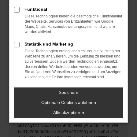
Starte dein Gerät neu.
Funktional
Das kann manchmal helfen, vorübergehende
Diese Technologien bieten die bestmögliche Funktionalität
Probleme zu beheben.
der Webseite. Services von Drittanbietern wie Google
Stelle sicher, dass dein Browser und dein
Maps, Chats, Fahrzeugbewertungssystem und weitere
werden aktiviert.
Betriebssystem auf dem neuesten Stand sind.
Veraltete Software birgt nicht nur ein
Statistik und Marketing
Sicherheitsrisiko, sondern kann auch dazu führen,
Diese Technologien ermöglichen es uns, die Nutzung der
dass bestimmte Funktionen nicht mehr
Webseite zu analysieren, um die Leistung zu messen und
unterstützt werden.
zu verbessern. Zudem werden Technologien eingesetzt,
Wende dich an den Webseitenbetreiber.
die von dritten Werbetreibenden verwendet werden, um
Sie auf anderen Webseiten zu verfolgen und um Anzeigen
Wenn du alle oben genannten Schritte versucht
zu schalten, die für Ihre Interessen relevant sind.
hast, kontaktiere uns bitte. Wir werden versuchen,
das Problem zu beheben. Du kannst uns diesen
Speichern
Text schicken, um uns bei der Fehlersuche zu
unterstützen:
Optionale Cookies ablehnen
Alle akzeptieren
ewogICJuYW1lIjogIk5ldHdvcmtFcnJvciIsCiAgI
mNvbmZpZyI6IHsKICAgICJtZXRob2QiOiAiR0VUIi
wKICAgICJ1cmwiOiAiaHR0cHM6Ly9hcGkueC5ha3M
tcHJvZC5hdWRhcmlzLm5ldC92MS9jbGllbnRzLzIw