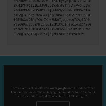
NzUvd2Vic2l0ZS12ZWhpY2xlcy8yMjU1NTZTRVAlM
jMxNDM4P2ZpZWxkPWludGVybmFsTnVtYmVyJndlYn
NpdGU9NWY3NDMwNzFkNjQwNGMyZDVmNTk0NmVhIiw
KICAgICJoZWFkZXJzIjoge30sCiAgICAiYm9keSI6
IG51bGwsCiAgICAiZXhwZWN0IjogewogICAgICAic
mVzcG9uc2VUeXBlIjogIiIKICAgIH0sCiAgICAidG
ltZW91dCI6IDAsCiAgICAicHJvZ3Jlc3MiOiBudWx
sLAogICAgInJpc2t5IjogZmFsc2UKICB9Cn0=
Es wird versucht, Inhalte von
www.google.com
zu laden. Dabei
können Daten an Dritte weitergegeben werden. Wenn Sie damit
einverstanden sind, klicken Sie bitte auf "Bestätigen".