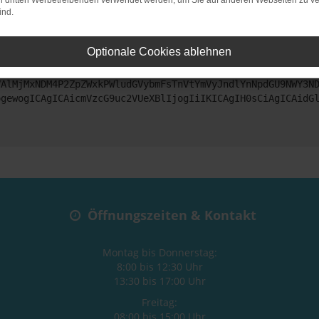
on dritten Werbetreibenden verwendet werden, um Sie auf anderen Webseiten zu ve
ind.
ntaktiere uns bitte. Wir werden versuchen, das Problem zu beheben
Optionale Cookies ablehnen
ZyI6IHsKICAgICJtZXRob2QiOiAiR0VUIiwKICAgICJ1cmwiOiAiaHR0
VAlMjMxNDM4P2ZpZWxkPWludGVybmFsTnVtYmVyJndlYnNpdGU9NWY3N
ogewogICAgICAicmVzcG9uc2VUeXBlIjogIiIKICAgIH0sCiAgICAidG
Öffnungszeiten & Kontakt
Montag bis Donnerstag:
8:00 bis 12:30 Uhr
13:30 bis 17:00 Uhr
Freitag:
08:00 bis 15:00 Uhr