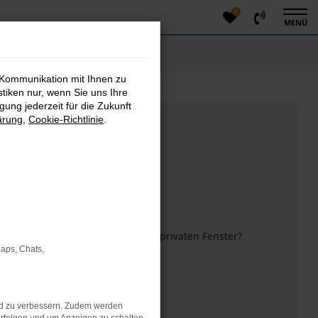
0
MENÜ
 Kommunikation mit Ihnen zu
stiken nur, wenn Sie uns Ihre
ung jederzeit für die Zukunft
ärung
,
Cookie-Richtlinie
.
m anderen Browser oder in einem privaten Fenster?
Maps, Chats,
 mehr unterstützt werden.
nd zu verbessern. Zudem werden