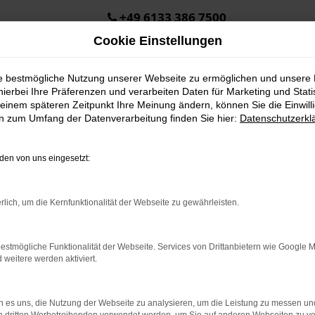
+49 6133 386 7500
Cookie Einstellungen
ie bestmögliche Nutzung unserer Webseite zu ermöglichen und unsere
hierbei Ihre Präferenzen und verarbeiten Daten für Marketing und Stati
einem späteren Zeitpunkt Ihre Meinung ändern, können Sie die Einwillig
en zum Umfang der Datenverarbeitung finden Sie hier:
Datenschutzerkl
en von uns eingesetzt:
.
ine?
rlich, um die Kernfunktionalität der Webseite zu gewährleisten.
en bestimmter Seiten verhindern. Funktioniert die Seite in eine
estmögliche Funktionalität der Webseite. Services von Drittanbietern wie Google 
eitere werden aktiviert.
u beheben.
em auf dem neuesten Stand sind.
o, sondern kann auch dazu führen, dass bestimmte Funktionen nicht
 es uns, die Nutzung der Webseite zu analysieren, um die Leistung zu messen u