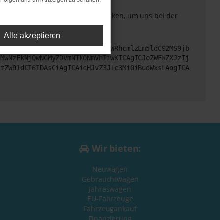
rfolgen und um Anzeigen zu schalten,
. Du kannst uns diesen Text schicken, um uns bei der
Alle akzeptieren
cHM6Ly9hcGkueC5ha3MtcHJvZC5hdWRhcmlzLm5ldC92MS9jb
DMwNzFkNjQwNGMyZDVmNTk0NmVhIiwKICAgICJoZWFkZXJzIj
ltZW91dCI6IDAsCiAgICAicHJvZ3Jlc3MiOiBudWxsLAogICA
Wir bieten:
Neuwagen
Gebrauchtwagen
Jahreswagen
EU-Fahrzeuge
Fahrzeugankauf
Finanzierung