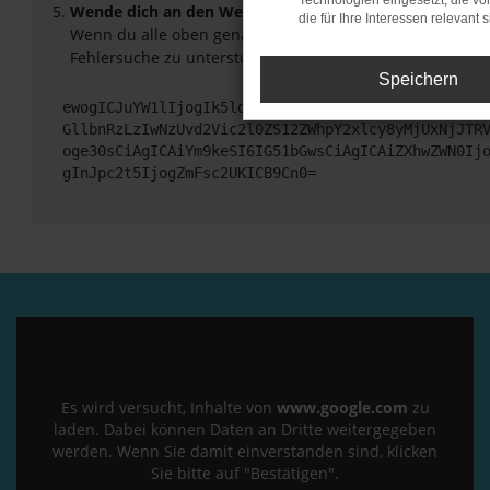
Technologien eingesetzt, die v
Wende dich an den Webseitenbetreiber.
die für Ihre Interessen relevant s
Wenn du alle oben genannten Schritte versucht hast, ko
Fehlersuche zu unterstützen:
Speichern
ewogICJuYW1lIjogIk5ldHdvcmtFcnJvciIsCiAgImNvbmZp
GllbnRzLzIwNzUvd2Vic2l0ZS12ZWhpY2xlcy8yMjUxNjJTR
oge30sCiAgICAiYm9keSI6IG51bGwsCiAgICAiZXhwZWN0Ij
gInJpc2t5IjogZmFsc2UKICB9Cn0=
Es wird versucht, Inhalte von
www.google.com
zu
laden. Dabei können Daten an Dritte weitergegeben
werden. Wenn Sie damit einverstanden sind, klicken
Sie bitte auf "Bestätigen".