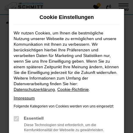
0
Zum
MENÜ
Hauptinhalt
Cookie Einstellungen
springen
Startseite
Fahrzeugangebote
Fahrzeug-Showroom
Wir nutzen Cookies, um Ihnen die bestmögliche
Nutzung unserer Webseite zu ermöglichen und unsere
Kommunikation mit Ihnen zu verbessern. Wir
Fehler: Network Error
berücksichtigen hierbei Ihre Präferenzen und
verarbeiten Daten für Marketing und Statistiken nur,
Beim Laden ist ein Fehler aufgetreten.
wenn Sie uns Ihre Einwilligung geben. Wenn Sie zu
einem späteren Zeitpunkt Ihre Meinung ändern, können
Hier sind ein paar Tipps, die dir helfen können:
Sie die Einwilligung jederzeit für die Zukunft widerrufen.
Überprüfe deine Firewall und deine
Weitere Informationen zum Umfang der
Datenverarbeitung finden Sie hier:
Internetverbindung.
Datenschutzerklärung
,
Cookie-Richtlinie
.
Laden andere Webseiten, zum Beispiel deine
Suchmaschine?
Impressum
Prüfe deine Browsererweiterungen.
Folgende Kategorien von Cookies werden von uns eingesetzt:
Manche Erweiterungen, wie Werbeblocker, können
das Laden bestimmter Seiten verhindern.
Essentiell
Funktioniert die Seite in einem anderen Browser
Diese Technologien sind erforderlich, um die
oder in einem privaten Fenster?
Kernfunktionalität der Webseite zu gewährleisten.