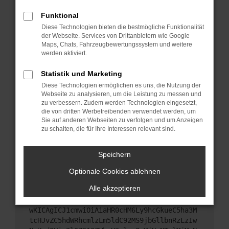
Starte dein Gerät neu.
Funktional
Das kann manchmal helfen, vorübergehende
Diese Technologien bieten die bestmögliche Funktionalität
Probleme zu beheben.
der Webseite. Services von Drittanbietern wie Google
Stelle sicher, dass dein Browser und dein
Maps, Chats, Fahrzeugbewertungssystem und weitere
werden aktiviert.
Betriebssystem auf dem neuesten Stand sind.
Veraltete Software birgt nicht nur ein
Statistik und Marketing
Sicherheitsrisiko, sondern kann auch dazu führen,
Diese Technologien ermöglichen es uns, die Nutzung der
dass bestimmte Funktionen nicht mehr
Webseite zu analysieren, um die Leistung zu messen und
unterstützt werden.
zu verbessern. Zudem werden Technologien eingesetzt,
Wende dich an den Webseitenbetreiber.
die von dritten Werbetreibenden verwendet werden, um
Sie auf anderen Webseiten zu verfolgen und um Anzeigen
Wenn du alle oben genannten Schritte versucht
zu schalten, die für Ihre Interessen relevant sind.
hast, kontaktiere uns bitte. Wir werden versuchen,
das Problem zu beheben. Du kannst uns diesen
Speichern
Text schicken, um uns bei der Fehlersuche zu
unterstützen:
Optionale Cookies ablehnen
Alle akzeptieren
ewogICJuYW1lIjogIk5ldHdvcmtFcnJvciIsCiAgI
mNvbmZpZyI6IHsKICAgICJtZXRob2QiOiAiR0VUIi
wKICAgICJ1cmwiOiAiaHR0cHM6Ly9hcGkueC5ha3M
tcHJvZC5hdWRhcmlzLm5ldC92MS9jbGllbnRzLzIw