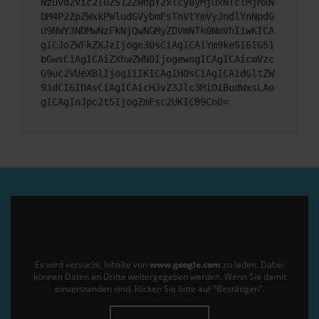
NzUvd2Vic2l0ZS12ZWhpY2xlcy8yMjUxNTclMjMxN
DM4P2ZpZWxkPWludGVybmFsTnVtYmVyJndlYnNpdG
U9NWY3NDMwNzFkNjQwNGMyZDVmNTk0NmVhIiwKICA
gICJoZWFkZXJzIjoge30sCiAgICAiYm9keSI6IG51
bGwsCiAgICAiZXhwZWN0IjogewogICAgICAicmVzc
G9uc2VUeXBlIjogIiIKICAgIH0sCiAgICAidGltZW
91dCI6IDAsCiAgICAicHJvZ3Jlc3MiOiBudWxsLAo
gICAgInJpc2t5IjogZmFsc2UKICB9Cn0=
Es wird versucht, Inhalte von
www.google.com
zu laden. Dabei
können Daten an Dritte weitergegeben werden. Wenn Sie damit
einverstanden sind, klicken Sie bitte auf "Bestätigen".