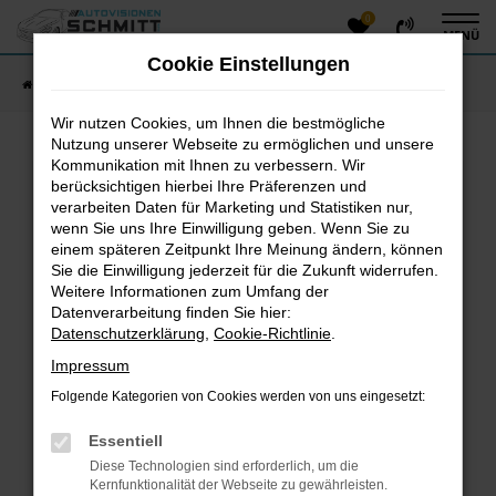
0
Zum
MENÜ
Hauptinhalt
Cookie Einstellungen
springen
Startseite
Fahrzeugangebote
Fahrzeug-Showroom
Wir nutzen Cookies, um Ihnen die bestmögliche
Nutzung unserer Webseite zu ermöglichen und unsere
Kommunikation mit Ihnen zu verbessern. Wir
Fehler: Network Error
berücksichtigen hierbei Ihre Präferenzen und
verarbeiten Daten für Marketing und Statistiken nur,
Beim Laden ist ein Fehler aufgetreten.
wenn Sie uns Ihre Einwilligung geben. Wenn Sie zu
einem späteren Zeitpunkt Ihre Meinung ändern, können
Hier sind ein paar Tipps, die dir helfen können:
Sie die Einwilligung jederzeit für die Zukunft widerrufen.
Überprüfe deine Firewall und deine
Weitere Informationen zum Umfang der
Datenverarbeitung finden Sie hier:
Internetverbindung.
Datenschutzerklärung
,
Cookie-Richtlinie
.
Laden andere Webseiten, zum Beispiel deine
Suchmaschine?
Impressum
Prüfe deine Browsererweiterungen.
Folgende Kategorien von Cookies werden von uns eingesetzt:
Manche Erweiterungen, wie Werbeblocker, können
das Laden bestimmter Seiten verhindern.
Essentiell
Funktioniert die Seite in einem anderen Browser
Diese Technologien sind erforderlich, um die
oder in einem privaten Fenster?
Kernfunktionalität der Webseite zu gewährleisten.