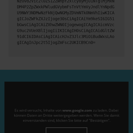
NzUvd2Vic2l0ZS12ZWhpY2xlcy8yMjU1NTglMjMxN
DM4P2ZpZWxkPWludGVybmFsTnVtYmVyJndlYnNpdG
U9NWY3NDMwNzFkNjQwNGMyZDVmNTk0NmVhIiwKICA
gICJoZWFkZXJzIjoge30sCiAgICAiYm9keSI6IG51
bGwsCiAgICAiZXhwZWN0IjogewogICAgICAicmVzc
G9uc2VUeXBlIjogIiIKICAgIH0sCiAgICAidGltZW
91dCI6IDAsCiAgICAicHJvZ3Jlc3MiOiBudWxsLAo
gICAgInJpc2t5IjogZmFsc2UKICB9Cn0=
Es wird versucht, Inhalte von
www.google.com
zu laden. Dabei
können Daten an Dritte weitergegeben werden. Wenn Sie damit
einverstanden sind, klicken Sie bitte auf "Bestätigen".