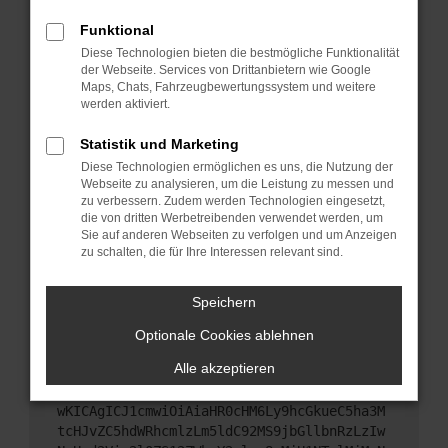
Starte dein Gerät neu.
Funktional
Das kann manchmal helfen, vorübergehende
Diese Technologien bieten die bestmögliche Funktionalität
Probleme zu beheben.
der Webseite. Services von Drittanbietern wie Google
Stelle sicher, dass dein Browser und dein
Maps, Chats, Fahrzeugbewertungssystem und weitere
werden aktiviert.
Betriebssystem auf dem neuesten Stand sind.
Veraltete Software birgt nicht nur ein
Statistik und Marketing
Sicherheitsrisiko, sondern kann auch dazu führen,
Diese Technologien ermöglichen es uns, die Nutzung der
dass bestimmte Funktionen nicht mehr
Webseite zu analysieren, um die Leistung zu messen und
unterstützt werden.
zu verbessern. Zudem werden Technologien eingesetzt,
Wende dich an den Webseitenbetreiber.
die von dritten Werbetreibenden verwendet werden, um
Sie auf anderen Webseiten zu verfolgen und um Anzeigen
Wenn du alle oben genannten Schritte versucht
zu schalten, die für Ihre Interessen relevant sind.
hast, kontaktiere uns bitte. Wir werden versuchen,
das Problem zu beheben. Du kannst uns diesen
Speichern
Text schicken, um uns bei der Fehlersuche zu
unterstützen:
Optionale Cookies ablehnen
Alle akzeptieren
ewogICJuYW1lIjogIk5ldHdvcmtFcnJvciIsCiAgI
mNvbmZpZyI6IHsKICAgICJtZXRob2QiOiAiR0VUIi
wKICAgICJ1cmwiOiAiaHR0cHM6Ly9hcGkueC5ha3M
tcHJvZC5hdWRhcmlzLm5ldC92MS9jbGllbnRzLzIw