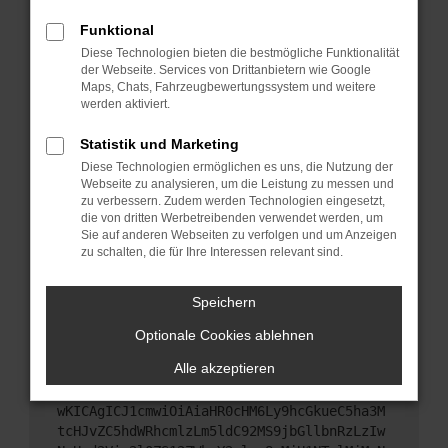
Starte dein Gerät neu.
Funktional
Das kann manchmal helfen, vorübergehende
Diese Technologien bieten die bestmögliche Funktionalität
Probleme zu beheben.
der Webseite. Services von Drittanbietern wie Google
Stelle sicher, dass dein Browser und dein
Maps, Chats, Fahrzeugbewertungssystem und weitere
werden aktiviert.
Betriebssystem auf dem neuesten Stand sind.
Veraltete Software birgt nicht nur ein
Statistik und Marketing
Sicherheitsrisiko, sondern kann auch dazu führen,
Diese Technologien ermöglichen es uns, die Nutzung der
dass bestimmte Funktionen nicht mehr
Webseite zu analysieren, um die Leistung zu messen und
unterstützt werden.
zu verbessern. Zudem werden Technologien eingesetzt,
Wende dich an den Webseitenbetreiber.
die von dritten Werbetreibenden verwendet werden, um
Sie auf anderen Webseiten zu verfolgen und um Anzeigen
Wenn du alle oben genannten Schritte versucht
zu schalten, die für Ihre Interessen relevant sind.
hast, kontaktiere uns bitte. Wir werden versuchen,
das Problem zu beheben. Du kannst uns diesen
Speichern
Text schicken, um uns bei der Fehlersuche zu
unterstützen:
Optionale Cookies ablehnen
Alle akzeptieren
ewogICJuYW1lIjogIk5ldHdvcmtFcnJvciIsCiAgI
mNvbmZpZyI6IHsKICAgICJtZXRob2QiOiAiR0VUIi
wKICAgICJ1cmwiOiAiaHR0cHM6Ly9hcGkueC5ha3M
tcHJvZC5hdWRhcmlzLm5ldC92MS9jbGllbnRzLzIw