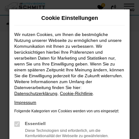
0
Zum
MENÜ
Hauptinhalt
Cookie Einstellungen
springen
Startseite
Fahrzeugangebote
Fahrzeug-Showroom
Wir nutzen Cookies, um Ihnen die bestmögliche
Nutzung unserer Webseite zu ermöglichen und unsere
Kommunikation mit Ihnen zu verbessern. Wir
Fehler: Network Error
berücksichtigen hierbei Ihre Präferenzen und
verarbeiten Daten für Marketing und Statistiken nur,
Beim Laden ist ein Fehler aufgetreten.
wenn Sie uns Ihre Einwilligung geben. Wenn Sie zu
einem späteren Zeitpunkt Ihre Meinung ändern, können
Hier sind ein paar Tipps, die dir helfen können:
Sie die Einwilligung jederzeit für die Zukunft widerrufen.
Überprüfe deine Firewall und deine
Weitere Informationen zum Umfang der
Datenverarbeitung finden Sie hier:
Internetverbindung.
Datenschutzerklärung
,
Cookie-Richtlinie
.
Laden andere Webseiten, zum Beispiel deine
Suchmaschine?
Impressum
Prüfe deine Browsererweiterungen.
Folgende Kategorien von Cookies werden von uns eingesetzt:
Manche Erweiterungen, wie Werbeblocker, können
das Laden bestimmter Seiten verhindern.
Essentiell
Funktioniert die Seite in einem anderen Browser
Diese Technologien sind erforderlich, um die
oder in einem privaten Fenster?
Kernfunktionalität der Webseite zu gewährleisten.