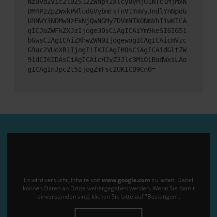
NzUvd2Vic2l0ZS12ZWhpY2xlcy8yMjU1NTclMjMxN
DM4P2ZpZWxkPWludGVybmFsTnVtYmVyJndlYnNpdG
U9NWY3NDMwNzFkNjQwNGMyZDVmNTk0NmVhIiwKICA
gICJoZWFkZXJzIjoge30sCiAgICAiYm9keSI6IG51
bGwsCiAgICAiZXhwZWN0IjogewogICAgICAicmVzc
G9uc2VUeXBlIjogIiIKICAgIH0sCiAgICAidGltZW
91dCI6IDAsCiAgICAicHJvZ3Jlc3MiOiBudWxsLAo
gICAgInJpc2t5IjogZmFsc2UKICB9Cn0=
Es wird versucht, Inhalte von
www.google.com
zu laden. Dabei
können Daten an Dritte weitergegeben werden. Wenn Sie damit
einverstanden sind, klicken Sie bitte auf "Bestätigen".