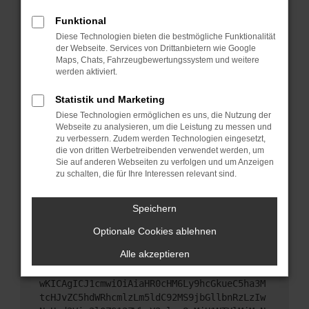
Starte dein Gerät neu.
Funktional
Das kann manchmal helfen, vorübergehende
Diese Technologien bieten die bestmögliche Funktionalität
Probleme zu beheben.
der Webseite. Services von Drittanbietern wie Google
Stelle sicher, dass dein Browser und dein
Maps, Chats, Fahrzeugbewertungssystem und weitere
werden aktiviert.
Betriebssystem auf dem neuesten Stand sind.
Veraltete Software birgt nicht nur ein
Statistik und Marketing
Sicherheitsrisiko, sondern kann auch dazu führen,
Diese Technologien ermöglichen es uns, die Nutzung der
dass bestimmte Funktionen nicht mehr
Webseite zu analysieren, um die Leistung zu messen und
unterstützt werden.
zu verbessern. Zudem werden Technologien eingesetzt,
Wende dich an den Webseitenbetreiber.
die von dritten Werbetreibenden verwendet werden, um
Sie auf anderen Webseiten zu verfolgen und um Anzeigen
Wenn du alle oben genannten Schritte versucht
zu schalten, die für Ihre Interessen relevant sind.
hast, kontaktiere uns bitte. Wir werden versuchen,
das Problem zu beheben. Du kannst uns diesen
Speichern
Text schicken, um uns bei der Fehlersuche zu
unterstützen:
Optionale Cookies ablehnen
Alle akzeptieren
ewogICJuYW1lIjogIk5ldHdvcmtFcnJvciIsCiAgI
mNvbmZpZyI6IHsKICAgICJtZXRob2QiOiAiR0VUIi
wKICAgICJ1cmwiOiAiaHR0cHM6Ly9hcGkueC5ha3M
tcHJvZC5hdWRhcmlzLm5ldC92MS9jbGllbnRzLzIw