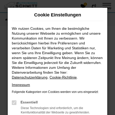
0
Zum
MENÜ
Hauptinhalt
Cookie Einstellungen
springen
Startseite
Fahrzeugangebote
Fahrzeug-Showroom
Wir nutzen Cookies, um Ihnen die bestmögliche
Nutzung unserer Webseite zu ermöglichen und unsere
Kommunikation mit Ihnen zu verbessern. Wir
Fehler: Network Error
berücksichtigen hierbei Ihre Präferenzen und
verarbeiten Daten für Marketing und Statistiken nur,
Beim Laden ist ein Fehler aufgetreten.
wenn Sie uns Ihre Einwilligung geben. Wenn Sie zu
einem späteren Zeitpunkt Ihre Meinung ändern, können
Hier sind ein paar Tipps, die dir helfen können:
Sie die Einwilligung jederzeit für die Zukunft widerrufen.
Überprüfe deine Firewall und deine
Weitere Informationen zum Umfang der
Datenverarbeitung finden Sie hier:
Internetverbindung.
Datenschutzerklärung
,
Cookie-Richtlinie
.
Laden andere Webseiten, zum Beispiel deine
Suchmaschine?
Impressum
Prüfe deine Browsererweiterungen.
Folgende Kategorien von Cookies werden von uns eingesetzt:
Manche Erweiterungen, wie Werbeblocker, können
das Laden bestimmter Seiten verhindern.
Essentiell
Funktioniert die Seite in einem anderen Browser
Diese Technologien sind erforderlich, um die
oder in einem privaten Fenster?
Kernfunktionalität der Webseite zu gewährleisten.