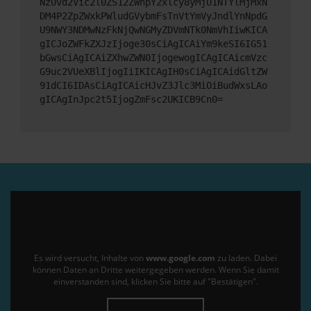
NzUvd2Vic2l0ZS12ZWhpY2xlcy8yMjU1NTYlMjMxN
DM4P2ZpZWxkPWludGVybmFsTnVtYmVyJndlYnNpdG
U9NWY3NDMwNzFkNjQwNGMyZDVmNTk0NmVhIiwKICA
gICJoZWFkZXJzIjoge30sCiAgICAiYm9keSI6IG51
bGwsCiAgICAiZXhwZWN0IjogewogICAgICAicmVzc
G9uc2VUeXBlIjogIiIKICAgIH0sCiAgICAidGltZW
91dCI6IDAsCiAgICAicHJvZ3Jlc3MiOiBudWxsLAo
gICAgInJpc2t5IjogZmFsc2UKICB9Cn0=
Es wird versucht, Inhalte von
www.google.com
zu laden. Dabei
können Daten an Dritte weitergegeben werden. Wenn Sie damit
einverstanden sind, klicken Sie bitte auf "Bestätigen".