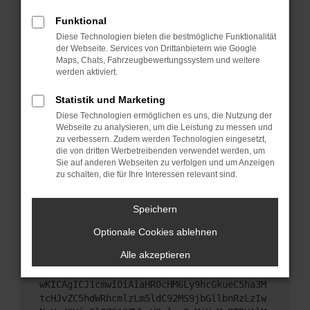
Starte dein Gerät neu.
Funktional
Das kann manchmal helfen, vorübergehende
Diese Technologien bieten die bestmögliche Funktionalität
Probleme zu beheben.
der Webseite. Services von Drittanbietern wie Google
Stelle sicher, dass dein Browser und dein
Maps, Chats, Fahrzeugbewertungssystem und weitere
werden aktiviert.
Betriebssystem auf dem neuesten Stand sind.
Veraltete Software birgt nicht nur ein
Statistik und Marketing
Sicherheitsrisiko, sondern kann auch dazu führen,
Diese Technologien ermöglichen es uns, die Nutzung der
dass bestimmte Funktionen nicht mehr
Webseite zu analysieren, um die Leistung zu messen und
unterstützt werden.
zu verbessern. Zudem werden Technologien eingesetzt,
Wende dich an den Webseitenbetreiber.
die von dritten Werbetreibenden verwendet werden, um
Sie auf anderen Webseiten zu verfolgen und um Anzeigen
Wenn du alle oben genannten Schritte versucht
zu schalten, die für Ihre Interessen relevant sind.
hast, kontaktiere uns bitte. Wir werden versuchen,
das Problem zu beheben. Du kannst uns diesen
Speichern
Text schicken, um uns bei der Fehlersuche zu
unterstützen:
Optionale Cookies ablehnen
Alle akzeptieren
ewogICJuYW1lIjogIk5ldHdvcmtFcnJvciIsCiAgI
mNvbmZpZyI6IHsKICAgICJtZXRob2QiOiAiR0VUIi
wKICAgICJ1cmwiOiAiaHR0cHM6Ly9hcGkueC5ha3M
tcHJvZC5hdWRhcmlzLm5ldC92MS9jbGllbnRzLzIw