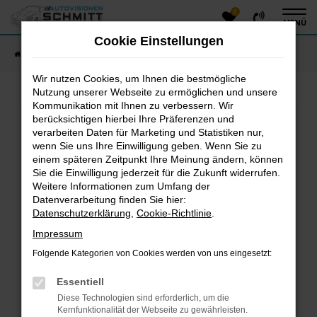
0
Zum
MENÜ
Hauptinhalt
Cookie Einstellungen
springen
Startseite
Fahrzeugangebote
Fahrzeug-Showroom
Wir nutzen Cookies, um Ihnen die bestmögliche
Nutzung unserer Webseite zu ermöglichen und unsere
Kommunikation mit Ihnen zu verbessern. Wir
Fehler: Network Error
berücksichtigen hierbei Ihre Präferenzen und
verarbeiten Daten für Marketing und Statistiken nur,
Beim Laden ist ein Fehler aufgetreten.
wenn Sie uns Ihre Einwilligung geben. Wenn Sie zu
einem späteren Zeitpunkt Ihre Meinung ändern, können
Hier sind ein paar Tipps, die dir helfen können:
Sie die Einwilligung jederzeit für die Zukunft widerrufen.
Überprüfe deine Firewall und deine
Weitere Informationen zum Umfang der
Datenverarbeitung finden Sie hier:
Internetverbindung.
Datenschutzerklärung
,
Cookie-Richtlinie
.
Laden andere Webseiten, zum Beispiel deine
Suchmaschine?
Impressum
Prüfe deine Browsererweiterungen.
Folgende Kategorien von Cookies werden von uns eingesetzt:
Manche Erweiterungen, wie Werbeblocker, können
das Laden bestimmter Seiten verhindern.
Essentiell
Funktioniert die Seite in einem anderen Browser
Diese Technologien sind erforderlich, um die
oder in einem privaten Fenster?
Kernfunktionalität der Webseite zu gewährleisten.