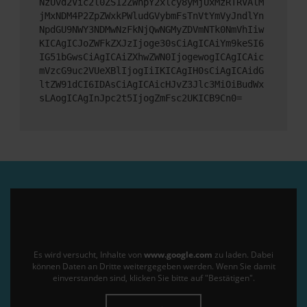
NzUvd2Vic2l0ZS12ZWhpY2xlcy8yMjUxMzRTRVAlM
jMxNDM4P2ZpZWxkPWludGVybmFsTnVtYmVyJndlYn
NpdGU9NWY3NDMwNzFkNjQwNGMyZDVmNTk0NmVhIiw
KICAgICJoZWFkZXJzIjoge30sCiAgICAiYm9keSI6
IG51bGwsCiAgICAiZXhwZWN0IjogewogICAgICAic
mVzcG9uc2VUeXBlIjogIiIKICAgIH0sCiAgICAidG
ltZW91dCI6IDAsCiAgICAicHJvZ3Jlc3MiOiBudWx
sLAogICAgInJpc2t5IjogZmFsc2UKICB9Cn0=
Es wird versucht, Inhalte von
www.google.com
zu laden. Dabei
können Daten an Dritte weitergegeben werden. Wenn Sie damit
einverstanden sind, klicken Sie bitte auf "Bestätigen".