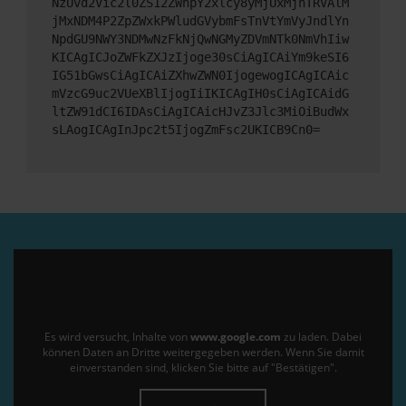
NzUvd2Vic2l0ZS12ZWhpY2xlcy8yMjUxMjhTRVAlM
jMxNDM4P2ZpZWxkPWludGVybmFsTnVtYmVyJndlYn
NpdGU9NWY3NDMwNzFkNjQwNGMyZDVmNTk0NmVhIiw
KICAgICJoZWFkZXJzIjoge30sCiAgICAiYm9keSI6
IG51bGwsCiAgICAiZXhwZWN0IjogewogICAgICAic
mVzcG9uc2VUeXBlIjogIiIKICAgIH0sCiAgICAidG
ltZW91dCI6IDAsCiAgICAicHJvZ3Jlc3MiOiBudWx
sLAogICAgInJpc2t5IjogZmFsc2UKICB9Cn0=
Es wird versucht, Inhalte von
www.google.com
zu laden. Dabei
können Daten an Dritte weitergegeben werden. Wenn Sie damit
einverstanden sind, klicken Sie bitte auf "Bestätigen".