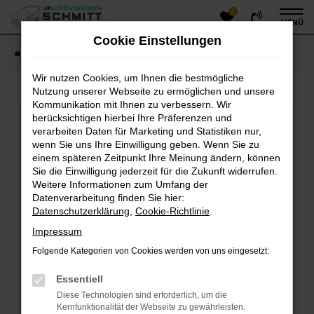
0
Zum
MENÜ
Hauptinhalt
Cookie Einstellungen
springen
Startseite
Fahrzeugangebote
Fahrzeug-Showroom
Wir nutzen Cookies, um Ihnen die bestmögliche
Nutzung unserer Webseite zu ermöglichen und unsere
Kommunikation mit Ihnen zu verbessern. Wir
Fehler: Network Error
berücksichtigen hierbei Ihre Präferenzen und
verarbeiten Daten für Marketing und Statistiken nur,
Beim Laden ist ein Fehler aufgetreten.
wenn Sie uns Ihre Einwilligung geben. Wenn Sie zu
einem späteren Zeitpunkt Ihre Meinung ändern, können
Hier sind ein paar Tipps, die dir helfen können:
Sie die Einwilligung jederzeit für die Zukunft widerrufen.
Überprüfe deine Firewall und deine
Weitere Informationen zum Umfang der
Datenverarbeitung finden Sie hier:
Internetverbindung.
Datenschutzerklärung
,
Cookie-Richtlinie
.
Laden andere Webseiten, zum Beispiel deine
Suchmaschine?
Impressum
Prüfe deine Browsererweiterungen.
Folgende Kategorien von Cookies werden von uns eingesetzt:
Manche Erweiterungen, wie Werbeblocker, können
das Laden bestimmter Seiten verhindern.
Essentiell
Funktioniert die Seite in einem anderen Browser
Diese Technologien sind erforderlich, um die
oder in einem privaten Fenster?
Kernfunktionalität der Webseite zu gewährleisten.