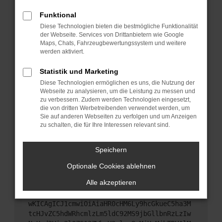
Starte dein Gerät neu.
Funktional
Das kann manchmal helfen, vorübergehende
Diese Technologien bieten die bestmögliche Funktionalität
Probleme zu beheben.
der Webseite. Services von Drittanbietern wie Google
Stelle sicher, dass dein Browser und dein
Maps, Chats, Fahrzeugbewertungssystem und weitere
werden aktiviert.
Betriebssystem auf dem neuesten Stand sind.
Veraltete Software birgt nicht nur ein
Statistik und Marketing
Sicherheitsrisiko, sondern kann auch dazu führen,
Diese Technologien ermöglichen es uns, die Nutzung der
dass bestimmte Funktionen nicht mehr
Webseite zu analysieren, um die Leistung zu messen und
unterstützt werden.
zu verbessern. Zudem werden Technologien eingesetzt,
Wende dich an den Webseitenbetreiber.
die von dritten Werbetreibenden verwendet werden, um
Sie auf anderen Webseiten zu verfolgen und um Anzeigen
Wenn du alle oben genannten Schritte versucht
zu schalten, die für Ihre Interessen relevant sind.
hast, kontaktiere uns bitte. Wir werden versuchen,
das Problem zu beheben. Du kannst uns diesen
Speichern
Text schicken, um uns bei der Fehlersuche zu
unterstützen:
Optionale Cookies ablehnen
Alle akzeptieren
ewogICJuYW1lIjogIk5ldHdvcmtFcnJvciIsCiAgI
mNvbmZpZyI6IHsKICAgICJtZXRob2QiOiAiR0VUIi
wKICAgICJ1cmwiOiAiaHR0cHM6Ly9hcGkueC5ha3M
tcHJvZC5hdWRhcmlzLm5ldC92MS9jbGllbnRzLzIw