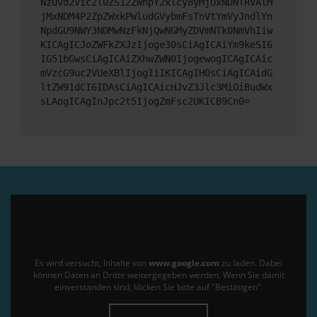
NzUvd2Vic2l0ZS12ZWhpY2xlcy8yMjUxNDNTRVAlM
jMxNDM4P2ZpZWxkPWludGVybmFsTnVtYmVyJndlYn
NpdGU9NWY3NDMwNzFkNjQwNGMyZDVmNTk0NmVhIiw
KICAgICJoZWFkZXJzIjoge30sCiAgICAiYm9keSI6
IG51bGwsCiAgICAiZXhwZWN0IjogewogICAgICAic
mVzcG9uc2VUeXBlIjogIiIKICAgIH0sCiAgICAidG
ltZW91dCI6IDAsCiAgICAicHJvZ3Jlc3MiOiBudWx
sLAogICAgInJpc2t5IjogZmFsc2UKICB9Cn0=
Es wird versucht, Inhalte von
www.google.com
zu laden. Dabei
können Daten an Dritte weitergegeben werden. Wenn Sie damit
einverstanden sind, klicken Sie bitte auf "Bestätigen".