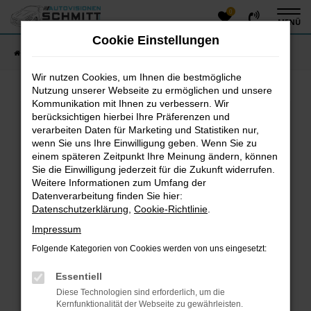
0
Zum
MENÜ
Hauptinhalt
Cookie Einstellungen
springen
Startseite
Fahrzeugangebote
Fahrzeug-Showroom
Wir nutzen Cookies, um Ihnen die bestmögliche
Nutzung unserer Webseite zu ermöglichen und unsere
Kommunikation mit Ihnen zu verbessern. Wir
Fehler: Network Error
berücksichtigen hierbei Ihre Präferenzen und
verarbeiten Daten für Marketing und Statistiken nur,
Beim Laden ist ein Fehler aufgetreten.
wenn Sie uns Ihre Einwilligung geben. Wenn Sie zu
einem späteren Zeitpunkt Ihre Meinung ändern, können
Hier sind ein paar Tipps, die dir helfen können:
Sie die Einwilligung jederzeit für die Zukunft widerrufen.
Überprüfe deine Firewall und deine
Weitere Informationen zum Umfang der
Datenverarbeitung finden Sie hier:
Internetverbindung.
Datenschutzerklärung
,
Cookie-Richtlinie
.
Laden andere Webseiten, zum Beispiel deine
Suchmaschine?
Impressum
Prüfe deine Browsererweiterungen.
Folgende Kategorien von Cookies werden von uns eingesetzt:
Manche Erweiterungen, wie Werbeblocker, können
das Laden bestimmter Seiten verhindern.
Essentiell
Funktioniert die Seite in einem anderen Browser
Diese Technologien sind erforderlich, um die
oder in einem privaten Fenster?
Kernfunktionalität der Webseite zu gewährleisten.