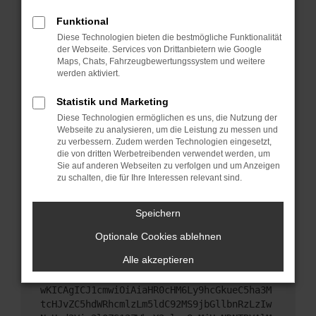
Starte dein Gerät neu.
Funktional
Das kann manchmal helfen, vorübergehende
Diese Technologien bieten die bestmögliche Funktionalität
Probleme zu beheben.
der Webseite. Services von Drittanbietern wie Google
Stelle sicher, dass dein Browser und dein
Maps, Chats, Fahrzeugbewertungssystem und weitere
werden aktiviert.
Betriebssystem auf dem neuesten Stand sind.
Veraltete Software birgt nicht nur ein
Statistik und Marketing
Sicherheitsrisiko, sondern kann auch dazu führen,
Diese Technologien ermöglichen es uns, die Nutzung der
dass bestimmte Funktionen nicht mehr
Webseite zu analysieren, um die Leistung zu messen und
unterstützt werden.
zu verbessern. Zudem werden Technologien eingesetzt,
Wende dich an den Webseitenbetreiber.
die von dritten Werbetreibenden verwendet werden, um
Sie auf anderen Webseiten zu verfolgen und um Anzeigen
Wenn du alle oben genannten Schritte versucht
zu schalten, die für Ihre Interessen relevant sind.
hast, kontaktiere uns bitte. Wir werden versuchen,
das Problem zu beheben. Du kannst uns diesen
Speichern
Text schicken, um uns bei der Fehlersuche zu
unterstützen:
Optionale Cookies ablehnen
Alle akzeptieren
ewogICJuYW1lIjogIk5ldHdvcmtFcnJvciIsCiAgI
mNvbmZpZyI6IHsKICAgICJtZXRob2QiOiAiR0VUIi
wKICAgICJ1cmwiOiAiaHR0cHM6Ly9hcGkueC5ha3M
tcHJvZC5hdWRhcmlzLm5ldC92MS9jbGllbnRzLzIw