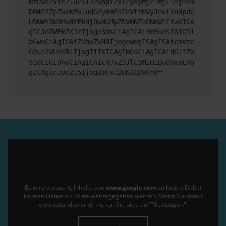
NzUvd2Vic2l0ZS12ZWhpY2xlcy8yMjY1MjIlMjMxN
DM4P2ZpZWxkPWludGVybmFsTnVtYmVyJndlYnNpdG
U9NWY3NDMwNzFkNjQwNGMyZDVmNTk0NmVhIiwKICA
gICJoZWFkZXJzIjoge30sCiAgICAiYm9keSI6IG51
bGwsCiAgICAiZXhwZWN0IjogewogICAgICAicmVzc
G9uc2VUeXBlIjogIiIKICAgIH0sCiAgICAidGltZW
91dCI6IDAsCiAgICAicHJvZ3Jlc3MiOiBudWxsLAo
gICAgInJpc2t5IjogZmFsc2UKICB9Cn0=
Es wird versucht, Inhalte von
www.google.com
zu laden. Dabei
können Daten an Dritte weitergegeben werden. Wenn Sie damit
einverstanden sind, klicken Sie bitte auf "Bestätigen".