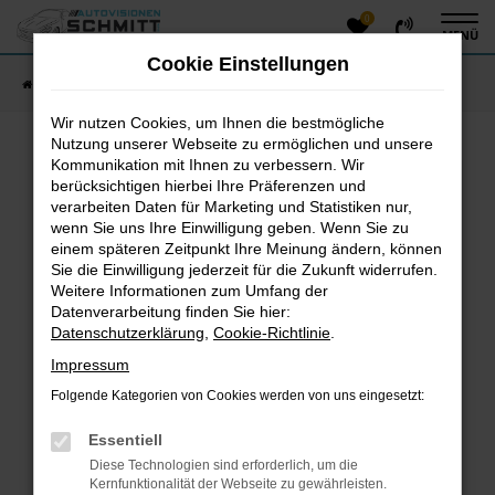
0
Zum
MENÜ
Hauptinhalt
Cookie Einstellungen
springen
Startseite
Fahrzeugangebote
Fahrzeug-Showroom
Wir nutzen Cookies, um Ihnen die bestmögliche
Nutzung unserer Webseite zu ermöglichen und unsere
Kommunikation mit Ihnen zu verbessern. Wir
Fehler: Network Error
berücksichtigen hierbei Ihre Präferenzen und
verarbeiten Daten für Marketing und Statistiken nur,
Beim Laden ist ein Fehler aufgetreten.
wenn Sie uns Ihre Einwilligung geben. Wenn Sie zu
einem späteren Zeitpunkt Ihre Meinung ändern, können
Hier sind ein paar Tipps, die dir helfen können:
Sie die Einwilligung jederzeit für die Zukunft widerrufen.
Überprüfe deine Firewall und deine
Weitere Informationen zum Umfang der
Datenverarbeitung finden Sie hier:
Internetverbindung.
Datenschutzerklärung
,
Cookie-Richtlinie
.
Laden andere Webseiten, zum Beispiel deine
Suchmaschine?
Impressum
Prüfe deine Browsererweiterungen.
Folgende Kategorien von Cookies werden von uns eingesetzt:
Manche Erweiterungen, wie Werbeblocker, können
das Laden bestimmter Seiten verhindern.
Essentiell
Funktioniert die Seite in einem anderen Browser
Diese Technologien sind erforderlich, um die
oder in einem privaten Fenster?
Kernfunktionalität der Webseite zu gewährleisten.