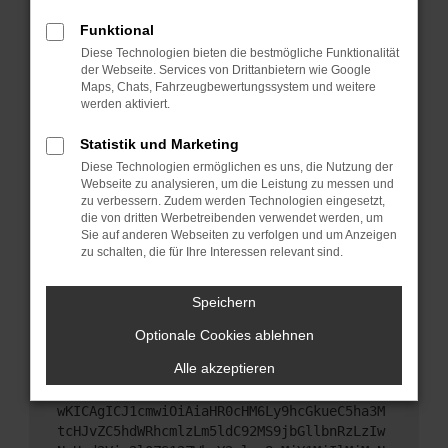
Starte dein Gerät neu.
Funktional
Das kann manchmal helfen, vorübergehende
Diese Technologien bieten die bestmögliche Funktionalität
Probleme zu beheben.
der Webseite. Services von Drittanbietern wie Google
Stelle sicher, dass dein Browser und dein
Maps, Chats, Fahrzeugbewertungssystem und weitere
werden aktiviert.
Betriebssystem auf dem neuesten Stand sind.
Veraltete Software birgt nicht nur ein
Statistik und Marketing
Sicherheitsrisiko, sondern kann auch dazu führen,
Diese Technologien ermöglichen es uns, die Nutzung der
dass bestimmte Funktionen nicht mehr
Webseite zu analysieren, um die Leistung zu messen und
unterstützt werden.
zu verbessern. Zudem werden Technologien eingesetzt,
Wende dich an den Webseitenbetreiber.
die von dritten Werbetreibenden verwendet werden, um
Sie auf anderen Webseiten zu verfolgen und um Anzeigen
Wenn du alle oben genannten Schritte versucht
zu schalten, die für Ihre Interessen relevant sind.
hast, kontaktiere uns bitte. Wir werden versuchen,
das Problem zu beheben. Du kannst uns diesen
Speichern
Text schicken, um uns bei der Fehlersuche zu
unterstützen:
Optionale Cookies ablehnen
Alle akzeptieren
ewogICJuYW1lIjogIk5ldHdvcmtFcnJvciIsCiAgI
mNvbmZpZyI6IHsKICAgICJtZXRob2QiOiAiR0VUIi
wKICAgICJ1cmwiOiAiaHR0cHM6Ly9hcGkueC5ha3M
tcHJvZC5hdWRhcmlzLm5ldC92MS9jbGllbnRzLzIw