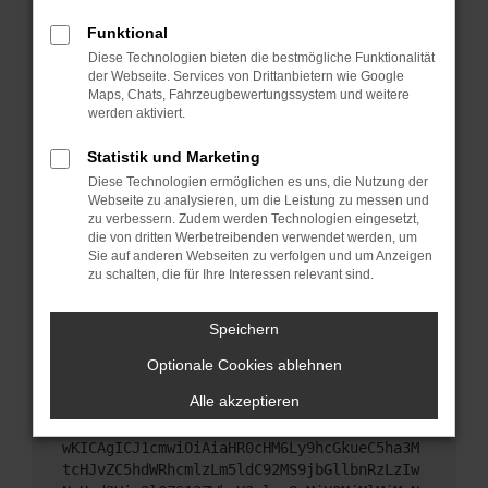
Starte dein Gerät neu.
Funktional
Das kann manchmal helfen, vorübergehende
Diese Technologien bieten die bestmögliche Funktionalität
Probleme zu beheben.
der Webseite. Services von Drittanbietern wie Google
Stelle sicher, dass dein Browser und dein
Maps, Chats, Fahrzeugbewertungssystem und weitere
werden aktiviert.
Betriebssystem auf dem neuesten Stand sind.
Veraltete Software birgt nicht nur ein
Statistik und Marketing
Sicherheitsrisiko, sondern kann auch dazu führen,
Diese Technologien ermöglichen es uns, die Nutzung der
dass bestimmte Funktionen nicht mehr
Webseite zu analysieren, um die Leistung zu messen und
unterstützt werden.
zu verbessern. Zudem werden Technologien eingesetzt,
Wende dich an den Webseitenbetreiber.
die von dritten Werbetreibenden verwendet werden, um
Sie auf anderen Webseiten zu verfolgen und um Anzeigen
Wenn du alle oben genannten Schritte versucht
zu schalten, die für Ihre Interessen relevant sind.
hast, kontaktiere uns bitte. Wir werden versuchen,
das Problem zu beheben. Du kannst uns diesen
Speichern
Text schicken, um uns bei der Fehlersuche zu
unterstützen:
Optionale Cookies ablehnen
Alle akzeptieren
ewogICJuYW1lIjogIk5ldHdvcmtFcnJvciIsCiAgI
mNvbmZpZyI6IHsKICAgICJtZXRob2QiOiAiR0VUIi
wKICAgICJ1cmwiOiAiaHR0cHM6Ly9hcGkueC5ha3M
tcHJvZC5hdWRhcmlzLm5ldC92MS9jbGllbnRzLzIw