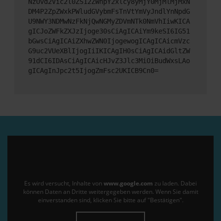
NzUvd2Vic2l0ZS12ZWhpY2xlcy8yMjY0MjMlMjMxN
DM4P2ZpZWxkPWludGVybmFsTnVtYmVyJndlYnNpdG
U9NWY3NDMwNzFkNjQwNGMyZDVmNTk0NmVhIiwKICA
gICJoZWFkZXJzIjoge30sCiAgICAiYm9keSI6IG51
bGwsCiAgICAiZXhwZWN0IjogewogICAgICAicmVzc
G9uc2VUeXBlIjogIiIKICAgIH0sCiAgICAidGltZW
91dCI6IDAsCiAgICAicHJvZ3Jlc3MiOiBudWxsLAo
gICAgInJpc2t5IjogZmFsc2UKICB9Cn0=
Es wird versucht, Inhalte von
www.google.com
zu laden. Dabei
können Daten an Dritte weitergegeben werden. Wenn Sie damit
einverstanden sind, klicken Sie bitte auf "Bestätigen".