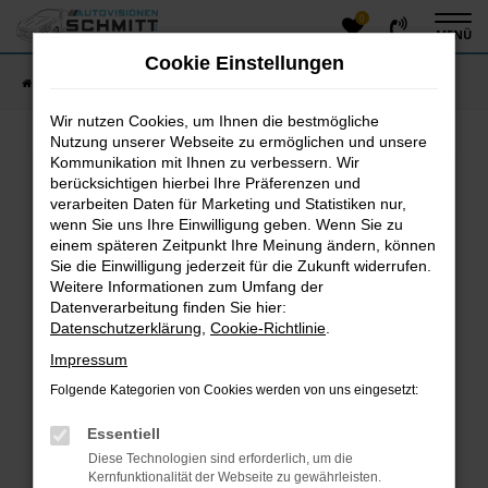
0
Zum
MENÜ
Hauptinhalt
Cookie Einstellungen
springen
Startseite
Fahrzeugangebote
Fahrzeug-Showroom
Wir nutzen Cookies, um Ihnen die bestmögliche
Nutzung unserer Webseite zu ermöglichen und unsere
Kommunikation mit Ihnen zu verbessern. Wir
Fehler: Network Error
berücksichtigen hierbei Ihre Präferenzen und
verarbeiten Daten für Marketing und Statistiken nur,
Beim Laden ist ein Fehler aufgetreten.
wenn Sie uns Ihre Einwilligung geben. Wenn Sie zu
einem späteren Zeitpunkt Ihre Meinung ändern, können
Hier sind ein paar Tipps, die dir helfen können:
Sie die Einwilligung jederzeit für die Zukunft widerrufen.
Überprüfe deine Firewall und deine
Weitere Informationen zum Umfang der
Datenverarbeitung finden Sie hier:
Internetverbindung.
Datenschutzerklärung
,
Cookie-Richtlinie
.
Laden andere Webseiten, zum Beispiel deine
Suchmaschine?
Impressum
Prüfe deine Browsererweiterungen.
Folgende Kategorien von Cookies werden von uns eingesetzt:
Manche Erweiterungen, wie Werbeblocker, können
das Laden bestimmter Seiten verhindern.
Essentiell
Funktioniert die Seite in einem anderen Browser
Diese Technologien sind erforderlich, um die
oder in einem privaten Fenster?
Kernfunktionalität der Webseite zu gewährleisten.