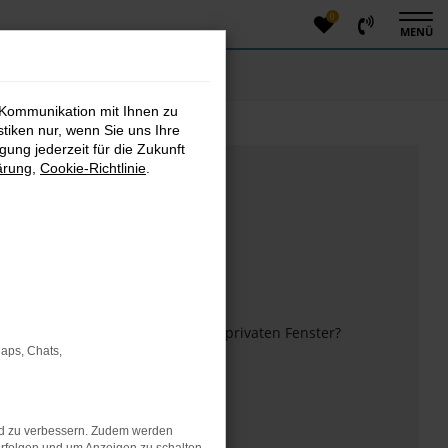
0
MENÜ
 Kommunikation mit Ihnen zu
stiken nur, wenn Sie uns Ihre
ung jederzeit für die Zukunft
ärung
,
Cookie-Richtlinie
.
m anderen Browser oder in einem privaten Fenster?
Maps, Chats,
 mehr unterstützt werden.
nd zu verbessern. Zudem werden