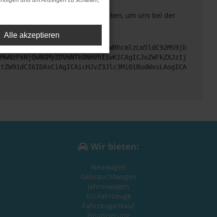
rfolgen und um Anzeigen zu schalten,
. Du kannst uns diesen Text schicken, um uns bei der
Alle akzeptieren
cHM6Ly9hcGkueC5ha3MtcHJvZC5hdWRhcmlzLm5ldC92MS9jb
DMwNzFkNjQwNGMyZDVmNTk0NmVhIiwKICAgICJoZWFkZXJzIj
ltZW91dCI6IDAsCiAgICAicHJvZ3Jlc3MiOiBudWxsLAogICA
Wir bieten:
Neuwagen
Gebrauchtwagen
Jahreswagen
EU-Fahrzeuge
Fahrzeugankauf
Finanzierung