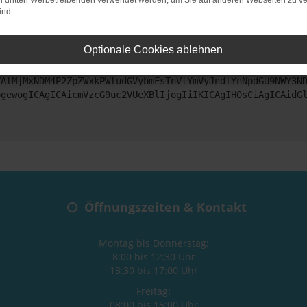
on dritten Werbetreibenden verwendet werden, um Sie auf anderen Webseiten zu ve
ind.
ntaktiere uns bitte. Wir werden versuchen, das Problem zu beheben
Optionale Cookies ablehnen
ZyI6IHsKICAgICJtZXRob2QiOiAiR0VUIiwKICAgICJ1cmwiOiAiaHR0
VAlMjMxNDM4P2ZpZWxkPWludGVybmFsTnVtYmVyJndlYnNpdGU9NWY3N
ogewogICAgICAicmVzcG9uc2VUeXBlIjogIiIKICAgIH0sCiAgICAidG
Öffnungszeiten & Kontakt
Montag bis Donnerstag:
8:00 bis 12:30 Uhr
13:30 bis 17:00 Uhr
Freitag:
08:00 bis 15:00 Uhr