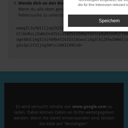
Technologien eingesetzt, die v
Wende dich an den Webseitenbetreiber.
die für Ihre Interessen relevant s
Wenn du alle oben genannten Schritte versucht hast, ko
Fehlersuche zu unterstützen:
Speichern
ewogICJuYW1lIjogIk5ldHdvcmtFcnJvciIsCiAgImNvbmZp
GllbnRzLzIwNzUvd2Vic2l0ZS12ZWhpY2xlcy8yMjUxMjFTR
oge30sCiAgICAiYm9keSI6IG51bGwsCiAgICAiZXhwZWN0Ij
gInJpc2t5IjogZmFsc2UKICB9Cn0=
Es wird versucht, Inhalte von
www.google.com
zu
laden. Dabei können Daten an Dritte weitergegeben
werden. Wenn Sie damit einverstanden sind, klicken
Sie bitte auf "Bestätigen".