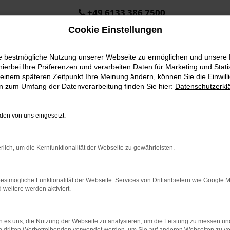
+49 6133 386 7500
Cookie Einstellungen
ie bestmögliche Nutzung unserer Webseite zu ermöglichen und unsere
hierbei Ihre Präferenzen und verarbeiten Daten für Marketing und Stati
einem späteren Zeitpunkt Ihre Meinung ändern, können Sie die Einwillig
en zum Umfang der Datenverarbeitung finden Sie hier:
Datenschutzerkl
en von uns eingesetzt:
.
ine?
rlich, um die Kernfunktionalität der Webseite zu gewährleisten.
en bestimmter Seiten verhindern. Funktioniert die Seite in eine
estmögliche Funktionalität der Webseite. Services von Drittanbietern wie Google 
eitere werden aktiviert.
u beheben.
em auf dem neuesten Stand sind.
o, sondern kann auch dazu führen, dass bestimmte Funktionen nicht
 es uns, die Nutzung der Webseite zu analysieren, um die Leistung zu messen u