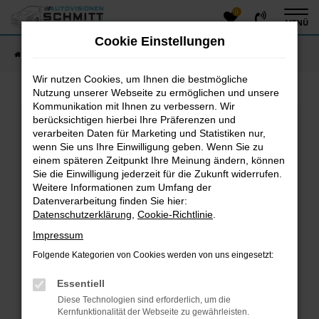
0
Zum
MENÜ
Hauptinhalt
Cookie Einstellungen
springen
Startseite
Fahrzeugangebote
Fahrzeug-Showroom
Wir nutzen Cookies, um Ihnen die bestmögliche
Nutzung unserer Webseite zu ermöglichen und unsere
Kommunikation mit Ihnen zu verbessern. Wir
Fehler: Network Error
berücksichtigen hierbei Ihre Präferenzen und
verarbeiten Daten für Marketing und Statistiken nur,
Beim Laden ist ein Fehler aufgetreten.
wenn Sie uns Ihre Einwilligung geben. Wenn Sie zu
einem späteren Zeitpunkt Ihre Meinung ändern, können
Hier sind ein paar Tipps, die dir helfen können:
Sie die Einwilligung jederzeit für die Zukunft widerrufen.
Überprüfe deine Firewall und deine
Weitere Informationen zum Umfang der
Datenverarbeitung finden Sie hier:
Internetverbindung.
Datenschutzerklärung
,
Cookie-Richtlinie
.
Laden andere Webseiten, zum Beispiel deine
Suchmaschine?
Impressum
Prüfe deine Browsererweiterungen.
Folgende Kategorien von Cookies werden von uns eingesetzt:
Manche Erweiterungen, wie Werbeblocker, können
das Laden bestimmter Seiten verhindern.
Essentiell
Funktioniert die Seite in einem anderen Browser
Diese Technologien sind erforderlich, um die
oder in einem privaten Fenster?
Kernfunktionalität der Webseite zu gewährleisten.