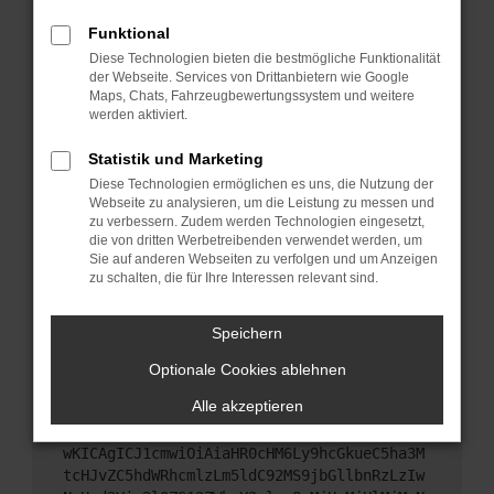
Starte dein Gerät neu.
Funktional
Das kann manchmal helfen, vorübergehende
Diese Technologien bieten die bestmögliche Funktionalität
Probleme zu beheben.
der Webseite. Services von Drittanbietern wie Google
Stelle sicher, dass dein Browser und dein
Maps, Chats, Fahrzeugbewertungssystem und weitere
werden aktiviert.
Betriebssystem auf dem neuesten Stand sind.
Veraltete Software birgt nicht nur ein
Statistik und Marketing
Sicherheitsrisiko, sondern kann auch dazu führen,
Diese Technologien ermöglichen es uns, die Nutzung der
dass bestimmte Funktionen nicht mehr
Webseite zu analysieren, um die Leistung zu messen und
unterstützt werden.
zu verbessern. Zudem werden Technologien eingesetzt,
Wende dich an den Webseitenbetreiber.
die von dritten Werbetreibenden verwendet werden, um
Sie auf anderen Webseiten zu verfolgen und um Anzeigen
Wenn du alle oben genannten Schritte versucht
zu schalten, die für Ihre Interessen relevant sind.
hast, kontaktiere uns bitte. Wir werden versuchen,
das Problem zu beheben. Du kannst uns diesen
Speichern
Text schicken, um uns bei der Fehlersuche zu
unterstützen:
Optionale Cookies ablehnen
Alle akzeptieren
ewogICJuYW1lIjogIk5ldHdvcmtFcnJvciIsCiAgI
mNvbmZpZyI6IHsKICAgICJtZXRob2QiOiAiR0VUIi
wKICAgICJ1cmwiOiAiaHR0cHM6Ly9hcGkueC5ha3M
tcHJvZC5hdWRhcmlzLm5ldC92MS9jbGllbnRzLzIw