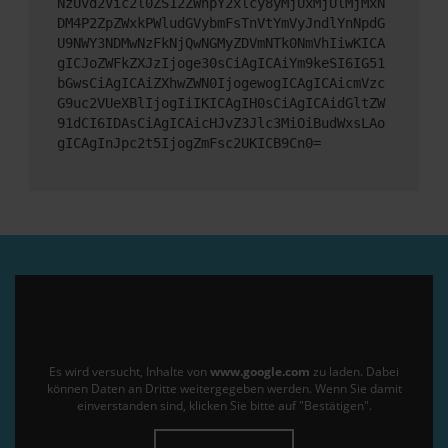
NzUvd2Vic2l0ZS12ZWhpY2xlcy8yMjUxMjUlMjMxN
DM4P2ZpZWxkPWludGVybmFsTnVtYmVyJndlYnNpdG
U9NWY3NDMwNzFkNjQwNGMyZDVmNTk0NmVhIiwKICA
gICJoZWFkZXJzIjoge30sCiAgICAiYm9keSI6IG51
bGwsCiAgICAiZXhwZWN0IjogewogICAgICAicmVzc
G9uc2VUeXBlIjogIiIKICAgIH0sCiAgICAidGltZW
91dCI6IDAsCiAgICAicHJvZ3Jlc3MiOiBudWxsLAo
gICAgInJpc2t5IjogZmFsc2UKICB9Cn0=
Es wird versucht, Inhalte von
www.google.com
zu laden. Dabei
können Daten an Dritte weitergegeben werden. Wenn Sie damit
einverstanden sind, klicken Sie bitte auf "Bestätigen".