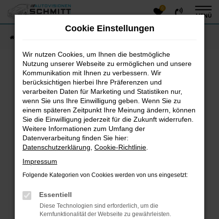
0
Zum
MENÜ
Hauptinhalt
Cookie Einstellungen
springen
Startseite
Fahrzeugangebote
Fahrzeug-Showroom
Wir nutzen Cookies, um Ihnen die bestmögliche
Nutzung unserer Webseite zu ermöglichen und unsere
Kommunikation mit Ihnen zu verbessern. Wir
Fehler: Network Error
berücksichtigen hierbei Ihre Präferenzen und
verarbeiten Daten für Marketing und Statistiken nur,
Beim Laden ist ein Fehler aufgetreten.
wenn Sie uns Ihre Einwilligung geben. Wenn Sie zu
einem späteren Zeitpunkt Ihre Meinung ändern, können
Hier sind ein paar Tipps, die dir helfen können:
Sie die Einwilligung jederzeit für die Zukunft widerrufen.
Überprüfe deine Firewall und deine
Weitere Informationen zum Umfang der
Datenverarbeitung finden Sie hier:
Internetverbindung.
Datenschutzerklärung
,
Cookie-Richtlinie
.
Laden andere Webseiten, zum Beispiel deine
Suchmaschine?
Impressum
Prüfe deine Browsererweiterungen.
Folgende Kategorien von Cookies werden von uns eingesetzt:
Manche Erweiterungen, wie Werbeblocker, können
das Laden bestimmter Seiten verhindern.
Essentiell
Funktioniert die Seite in einem anderen Browser
Diese Technologien sind erforderlich, um die
oder in einem privaten Fenster?
Kernfunktionalität der Webseite zu gewährleisten.