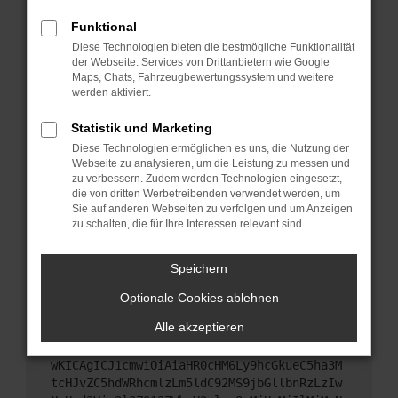
Starte dein Gerät neu.
Funktional
Das kann manchmal helfen, vorübergehende
Diese Technologien bieten die bestmögliche Funktionalität
Probleme zu beheben.
der Webseite. Services von Drittanbietern wie Google
Stelle sicher, dass dein Browser und dein
Maps, Chats, Fahrzeugbewertungssystem und weitere
werden aktiviert.
Betriebssystem auf dem neuesten Stand sind.
Veraltete Software birgt nicht nur ein
Statistik und Marketing
Sicherheitsrisiko, sondern kann auch dazu führen,
Diese Technologien ermöglichen es uns, die Nutzung der
dass bestimmte Funktionen nicht mehr
Webseite zu analysieren, um die Leistung zu messen und
unterstützt werden.
zu verbessern. Zudem werden Technologien eingesetzt,
Wende dich an den Webseitenbetreiber.
die von dritten Werbetreibenden verwendet werden, um
Sie auf anderen Webseiten zu verfolgen und um Anzeigen
Wenn du alle oben genannten Schritte versucht
zu schalten, die für Ihre Interessen relevant sind.
hast, kontaktiere uns bitte. Wir werden versuchen,
das Problem zu beheben. Du kannst uns diesen
Speichern
Text schicken, um uns bei der Fehlersuche zu
unterstützen:
Optionale Cookies ablehnen
Alle akzeptieren
ewogICJuYW1lIjogIk5ldHdvcmtFcnJvciIsCiAgI
mNvbmZpZyI6IHsKICAgICJtZXRob2QiOiAiR0VUIi
wKICAgICJ1cmwiOiAiaHR0cHM6Ly9hcGkueC5ha3M
tcHJvZC5hdWRhcmlzLm5ldC92MS9jbGllbnRzLzIw