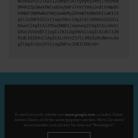
NzUvd2Vic2l0ZS12ZWhpY2xlcy8yMjUxMjIlMjMxN
DM4P2ZpZWxkPWludGVybmFsTnVtYmVyJndlYnNpdG
U9NWY3NDMwNzFkNjQwNGMyZDVmNTk0NmVhIiwKICA
gICJoZWFkZXJzIjoge30sCiAgICAiYm9keSI6IG51
bGwsCiAgICAiZXhwZWN0IjogewogICAgICAicmVzc
G9uc2VUeXBlIjogIiIKICAgIH0sCiAgICAidGltZW
91dCI6IDAsCiAgICAicHJvZ3Jlc3MiOiBudWxsLAo
gICAgInJpc2t5IjogZmFsc2UKICB9Cn0=
Es wird versucht, Inhalte von
www.google.com
zu laden. Dabei
können Daten an Dritte weitergegeben werden. Wenn Sie damit
einverstanden sind, klicken Sie bitte auf "Bestätigen".