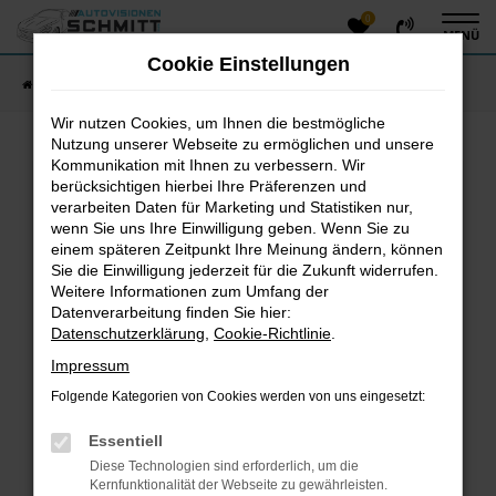
0
Zum
MENÜ
Hauptinhalt
Cookie Einstellungen
springen
Startseite
Fahrzeugangebote
Fahrzeug-Showroom
Wir nutzen Cookies, um Ihnen die bestmögliche
Nutzung unserer Webseite zu ermöglichen und unsere
Kommunikation mit Ihnen zu verbessern. Wir
Fehler: Network Error
berücksichtigen hierbei Ihre Präferenzen und
verarbeiten Daten für Marketing und Statistiken nur,
Beim Laden ist ein Fehler aufgetreten.
wenn Sie uns Ihre Einwilligung geben. Wenn Sie zu
einem späteren Zeitpunkt Ihre Meinung ändern, können
Hier sind ein paar Tipps, die dir helfen können:
Sie die Einwilligung jederzeit für die Zukunft widerrufen.
Überprüfe deine Firewall und deine
Weitere Informationen zum Umfang der
Datenverarbeitung finden Sie hier:
Internetverbindung.
Datenschutzerklärung
,
Cookie-Richtlinie
.
Laden andere Webseiten, zum Beispiel deine
Suchmaschine?
Impressum
Prüfe deine Browsererweiterungen.
Folgende Kategorien von Cookies werden von uns eingesetzt:
Manche Erweiterungen, wie Werbeblocker, können
das Laden bestimmter Seiten verhindern.
Essentiell
Funktioniert die Seite in einem anderen Browser
Diese Technologien sind erforderlich, um die
oder in einem privaten Fenster?
Kernfunktionalität der Webseite zu gewährleisten.