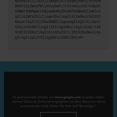
NzUvd2Vic2l0ZS12ZWhpY2xlcy8yMjUxMTclMjMxN
DM4P2ZpZWxkPWludGVybmFsTnVtYmVyJndlYnNpdG
U9NWY3NDMwNzFkNjQwNGMyZDVmNTk0NmVhIiwKICA
gICJoZWFkZXJzIjoge30sCiAgICAiYm9keSI6IG51
bGwsCiAgICAiZXhwZWN0IjogewogICAgICAicmVzc
G9uc2VUeXBlIjogIiIKICAgIH0sCiAgICAidGltZW
91dCI6IDAsCiAgICAicHJvZ3Jlc3MiOiBudWxsLAo
gICAgInJpc2t5IjogZmFsc2UKICB9Cn0=
Es wird versucht, Inhalte von
www.google.com
zu laden. Dabei
können Daten an Dritte weitergegeben werden. Wenn Sie damit
einverstanden sind, klicken Sie bitte auf "Bestätigen".