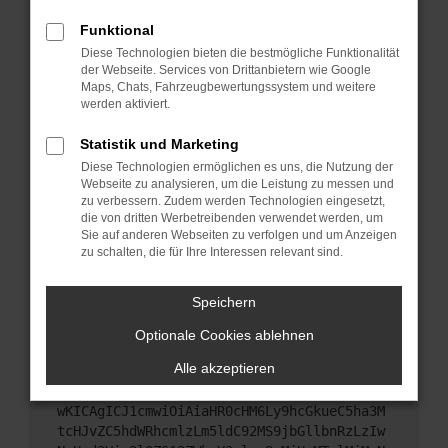
Starte dein Gerät neu.
Funktional
Das kann manchmal helfen, vorübergehende
Diese Technologien bieten die bestmögliche Funktionalität
Probleme zu beheben.
der Webseite. Services von Drittanbietern wie Google
Stelle sicher, dass dein Browser und dein
Maps, Chats, Fahrzeugbewertungssystem und weitere
werden aktiviert.
Betriebssystem auf dem neuesten Stand sind.
Veraltete Software birgt nicht nur ein
Statistik und Marketing
Sicherheitsrisiko, sondern kann auch dazu führen,
Diese Technologien ermöglichen es uns, die Nutzung der
dass bestimmte Funktionen nicht mehr
Webseite zu analysieren, um die Leistung zu messen und
unterstützt werden.
zu verbessern. Zudem werden Technologien eingesetzt,
Wende dich an den Webseitenbetreiber.
die von dritten Werbetreibenden verwendet werden, um
Sie auf anderen Webseiten zu verfolgen und um Anzeigen
Wenn du alle oben genannten Schritte versucht
zu schalten, die für Ihre Interessen relevant sind.
hast, kontaktiere uns bitte. Wir werden versuchen,
das Problem zu beheben. Du kannst uns diesen
Speichern
Text schicken, um uns bei der Fehlersuche zu
unterstützen:
Optionale Cookies ablehnen
Alle akzeptieren
ewogICJuYW1lIjogIk5ldHdvcmtFcnJvciIsCiAgI
mNvbmZpZyI6IHsKICAgICJtZXRob2QiOiAiR0VUIi
wKICAgICJ1cmwiOiAiaHR0cHM6Ly9hcGkueC5ha3M
tcHJvZC5hdWRhcmlzLm5ldC92MS9jbGllbnRzLzIw