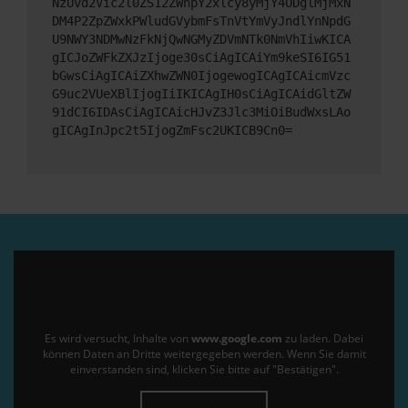
NzUvd2Vic2l0ZS12ZWhpY2xlcy8yMjY4ODglMjMxN
DM4P2ZpZWxkPWludGVybmFsTnVtYmVyJndlYnNpdG
U9NWY3NDMwNzFkNjQwNGMyZDVmNTk0NmVhIiwKICA
gICJoZWFkZXJzIjoge30sCiAgICAiYm9keSI6IG51
bGwsCiAgICAiZXhwZWN0IjogewogICAgICAicmVzc
G9uc2VUeXBlIjogIiIKICAgIH0sCiAgICAidGltZW
91dCI6IDAsCiAgICAicHJvZ3Jlc3MiOiBudWxsLAo
gICAgInJpc2t5IjogZmFsc2UKICB9Cn0=
Es wird versucht, Inhalte von
www.google.com
zu laden. Dabei
können Daten an Dritte weitergegeben werden. Wenn Sie damit
einverstanden sind, klicken Sie bitte auf "Bestätigen".