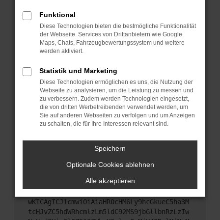
Starte dein Gerät neu.
Funktional
Das kann manchmal helfen, vorübergehende
Diese Technologien bieten die bestmögliche Funktionalität
Probleme zu beheben.
der Webseite. Services von Drittanbietern wie Google
Stelle sicher, dass dein Browser und dein
Maps, Chats, Fahrzeugbewertungssystem und weitere
werden aktiviert.
Betriebssystem auf dem neuesten Stand sind.
Veraltete Software birgt nicht nur ein
Statistik und Marketing
Sicherheitsrisiko, sondern kann auch dazu führen,
Diese Technologien ermöglichen es uns, die Nutzung der
dass bestimmte Funktionen nicht mehr
Webseite zu analysieren, um die Leistung zu messen und
unterstützt werden.
zu verbessern. Zudem werden Technologien eingesetzt,
Wende dich an den Webseitenbetreiber.
die von dritten Werbetreibenden verwendet werden, um
Sie auf anderen Webseiten zu verfolgen und um Anzeigen
Wenn du alle oben genannten Schritte versucht
zu schalten, die für Ihre Interessen relevant sind.
hast, kontaktiere uns bitte. Wir werden versuchen,
das Problem zu beheben. Du kannst uns diesen
Speichern
Text schicken, um uns bei der Fehlersuche zu
unterstützen:
Optionale Cookies ablehnen
Alle akzeptieren
ewogICJuYW1lIjogIk5ldHdvcmtFcnJvciIsCiAgI
mNvbmZpZyI6IHsKICAgICJtZXRob2QiOiAiR0VUIi
wKICAgICJ1cmwiOiAiaHR0cHM6Ly9hcGkueC5ha3M
tcHJvZC5hdWRhcmlzLm5ldC92MS9jbGllbnRzLzIw