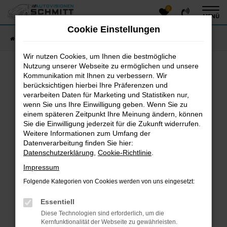
0
Zum
MENÜ
Hauptinhalt
Cookie Einstellungen
springen
Startseite
Fahrzeugangebote
Fahrzeug-Showroom
Wir nutzen Cookies, um Ihnen die bestmögliche
Nutzung unserer Webseite zu ermöglichen und unsere
Kommunikation mit Ihnen zu verbessern. Wir
Fehler: Network Error
berücksichtigen hierbei Ihre Präferenzen und
verarbeiten Daten für Marketing und Statistiken nur,
Beim Laden ist ein Fehler aufgetreten.
wenn Sie uns Ihre Einwilligung geben. Wenn Sie zu
einem späteren Zeitpunkt Ihre Meinung ändern, können
Hier sind ein paar Tipps, die dir helfen können:
Sie die Einwilligung jederzeit für die Zukunft widerrufen.
Überprüfe deine Firewall und deine
Weitere Informationen zum Umfang der
Datenverarbeitung finden Sie hier:
Internetverbindung.
Datenschutzerklärung
,
Cookie-Richtlinie
.
Laden andere Webseiten, zum Beispiel deine
Suchmaschine?
Impressum
Prüfe deine Browsererweiterungen.
Folgende Kategorien von Cookies werden von uns eingesetzt:
Manche Erweiterungen, wie Werbeblocker, können
das Laden bestimmter Seiten verhindern.
Essentiell
Funktioniert die Seite in einem anderen Browser
Diese Technologien sind erforderlich, um die
oder in einem privaten Fenster?
Kernfunktionalität der Webseite zu gewährleisten.