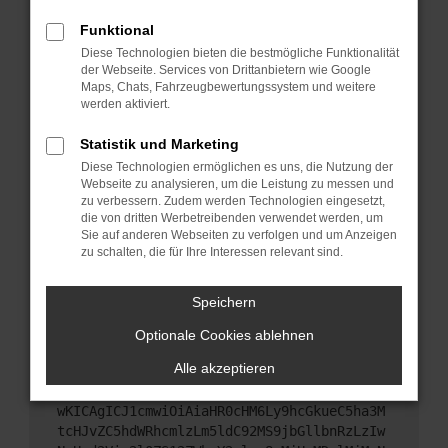
Starte dein Gerät neu.
Funktional
Das kann manchmal helfen, vorübergehende
Diese Technologien bieten die bestmögliche Funktionalität
Probleme zu beheben.
der Webseite. Services von Drittanbietern wie Google
Stelle sicher, dass dein Browser und dein
Maps, Chats, Fahrzeugbewertungssystem und weitere
werden aktiviert.
Betriebssystem auf dem neuesten Stand sind.
Veraltete Software birgt nicht nur ein
Statistik und Marketing
Sicherheitsrisiko, sondern kann auch dazu führen,
Diese Technologien ermöglichen es uns, die Nutzung der
dass bestimmte Funktionen nicht mehr
Webseite zu analysieren, um die Leistung zu messen und
unterstützt werden.
zu verbessern. Zudem werden Technologien eingesetzt,
Wende dich an den Webseitenbetreiber.
die von dritten Werbetreibenden verwendet werden, um
Sie auf anderen Webseiten zu verfolgen und um Anzeigen
Wenn du alle oben genannten Schritte versucht
zu schalten, die für Ihre Interessen relevant sind.
hast, kontaktiere uns bitte. Wir werden versuchen,
das Problem zu beheben. Du kannst uns diesen
Speichern
Text schicken, um uns bei der Fehlersuche zu
unterstützen:
Optionale Cookies ablehnen
Alle akzeptieren
ewogICJuYW1lIjogIk5ldHdvcmtFcnJvciIsCiAgI
mNvbmZpZyI6IHsKICAgICJtZXRob2QiOiAiR0VUIi
wKICAgICJ1cmwiOiAiaHR0cHM6Ly9hcGkueC5ha3M
tcHJvZC5hdWRhcmlzLm5ldC92MS9jbGllbnRzLzIw