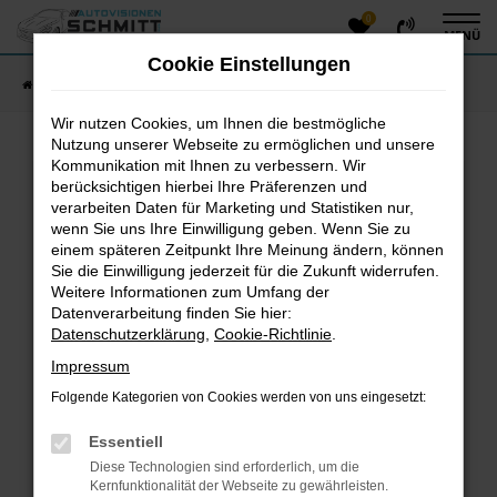
0
Zum
MENÜ
Hauptinhalt
Cookie Einstellungen
springen
Startseite
Fahrzeugangebote
Fahrzeug-Showroom
Wir nutzen Cookies, um Ihnen die bestmögliche
Nutzung unserer Webseite zu ermöglichen und unsere
Kommunikation mit Ihnen zu verbessern. Wir
Fehler: Network Error
berücksichtigen hierbei Ihre Präferenzen und
verarbeiten Daten für Marketing und Statistiken nur,
Beim Laden ist ein Fehler aufgetreten.
wenn Sie uns Ihre Einwilligung geben. Wenn Sie zu
einem späteren Zeitpunkt Ihre Meinung ändern, können
Hier sind ein paar Tipps, die dir helfen können:
Sie die Einwilligung jederzeit für die Zukunft widerrufen.
Überprüfe deine Firewall und deine
Weitere Informationen zum Umfang der
Datenverarbeitung finden Sie hier:
Internetverbindung.
Datenschutzerklärung
,
Cookie-Richtlinie
.
Laden andere Webseiten, zum Beispiel deine
Suchmaschine?
Impressum
Prüfe deine Browsererweiterungen.
Folgende Kategorien von Cookies werden von uns eingesetzt:
Manche Erweiterungen, wie Werbeblocker, können
das Laden bestimmter Seiten verhindern.
Essentiell
Funktioniert die Seite in einem anderen Browser
Diese Technologien sind erforderlich, um die
oder in einem privaten Fenster?
Kernfunktionalität der Webseite zu gewährleisten.