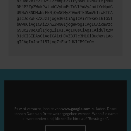
NzUvd2Vic2l0ZS12ZWhpY2xlcy8yMjUxMDglMjMxN
DM4P2ZpZWxkPWludGVybmFsTnVtYmVyJndlYnNpdG
U9NWY3NDMwNzFkNjQwNGMyZDVmNTk0NmVhIiwKICA
gICJoZWFkZXJzIjoge30sCiAgICAiYm9keSI6IG51
bGwsCiAgICAiZXhwZWN0IjogewogICAgICAicmVzc
G9uc2VUeXBlIjogIiIKICAgIH0sCiAgICAidGltZW
91dCI6IDAsCiAgICAicHJvZ3Jlc3MiOiBudWxsLAo
gICAgInJpc2t5IjogZmFsc2UKICB9Cn0=
Es wird versucht, Inhalte von
www.google.com
zu laden. Dabei
können Daten an Dritte weitergegeben werden. Wenn Sie damit
einverstanden sind, klicken Sie bitte auf "Bestätigen".