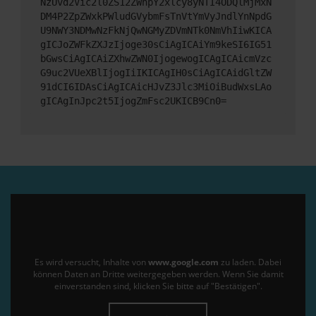
NzUvd2Vic2l0ZS12ZWhpY2xlcy8yNTI4ODQlMjMxN
DM4P2ZpZWxkPWludGVybmFsTnVtYmVyJndlYnNpdG
U9NWY3NDMwNzFkNjQwNGMyZDVmNTk0NmVhIiwKICA
gICJoZWFkZXJzIjoge30sCiAgICAiYm9keSI6IG51
bGwsCiAgICAiZXhwZWN0IjogewogICAgICAicmVzc
G9uc2VUeXBlIjogIiIKICAgIH0sCiAgICAidGltZW
91dCI6IDAsCiAgICAicHJvZ3Jlc3MiOiBudWxsLAo
gICAgInJpc2t5IjogZmFsc2UKICB9Cn0=
Es wird versucht, Inhalte von
www.google.com
zu laden. Dabei
können Daten an Dritte weitergegeben werden. Wenn Sie damit
einverstanden sind, klicken Sie bitte auf "Bestätigen".