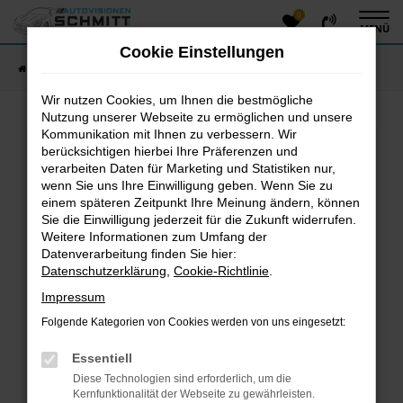
0
Zum
MENÜ
Hauptinhalt
Cookie Einstellungen
springen
Startseite
Fahrzeugangebote
Fahrzeug-Showroom
Wir nutzen Cookies, um Ihnen die bestmögliche
Nutzung unserer Webseite zu ermöglichen und unsere
Kommunikation mit Ihnen zu verbessern. Wir
Fehler: Network Error
berücksichtigen hierbei Ihre Präferenzen und
verarbeiten Daten für Marketing und Statistiken nur,
Beim Laden ist ein Fehler aufgetreten.
wenn Sie uns Ihre Einwilligung geben. Wenn Sie zu
einem späteren Zeitpunkt Ihre Meinung ändern, können
Hier sind ein paar Tipps, die dir helfen können:
Sie die Einwilligung jederzeit für die Zukunft widerrufen.
Überprüfe deine Firewall und deine
Weitere Informationen zum Umfang der
Datenverarbeitung finden Sie hier:
Internetverbindung.
Datenschutzerklärung
,
Cookie-Richtlinie
.
Laden andere Webseiten, zum Beispiel deine
Suchmaschine?
Impressum
Prüfe deine Browsererweiterungen.
Folgende Kategorien von Cookies werden von uns eingesetzt:
Manche Erweiterungen, wie Werbeblocker, können
das Laden bestimmter Seiten verhindern.
Essentiell
Funktioniert die Seite in einem anderen Browser
Diese Technologien sind erforderlich, um die
oder in einem privaten Fenster?
Kernfunktionalität der Webseite zu gewährleisten.