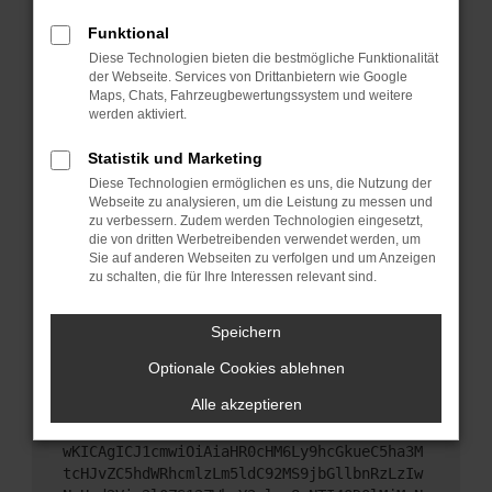
Starte dein Gerät neu.
Funktional
Das kann manchmal helfen, vorübergehende
Diese Technologien bieten die bestmögliche Funktionalität
Probleme zu beheben.
der Webseite. Services von Drittanbietern wie Google
Stelle sicher, dass dein Browser und dein
Maps, Chats, Fahrzeugbewertungssystem und weitere
werden aktiviert.
Betriebssystem auf dem neuesten Stand sind.
Veraltete Software birgt nicht nur ein
Statistik und Marketing
Sicherheitsrisiko, sondern kann auch dazu führen,
Diese Technologien ermöglichen es uns, die Nutzung der
dass bestimmte Funktionen nicht mehr
Webseite zu analysieren, um die Leistung zu messen und
unterstützt werden.
zu verbessern. Zudem werden Technologien eingesetzt,
Wende dich an den Webseitenbetreiber.
die von dritten Werbetreibenden verwendet werden, um
Sie auf anderen Webseiten zu verfolgen und um Anzeigen
Wenn du alle oben genannten Schritte versucht
zu schalten, die für Ihre Interessen relevant sind.
hast, kontaktiere uns bitte. Wir werden versuchen,
das Problem zu beheben. Du kannst uns diesen
Speichern
Text schicken, um uns bei der Fehlersuche zu
unterstützen:
Optionale Cookies ablehnen
Alle akzeptieren
ewogICJuYW1lIjogIk5ldHdvcmtFcnJvciIsCiAgI
mNvbmZpZyI6IHsKICAgICJtZXRob2QiOiAiR0VUIi
wKICAgICJ1cmwiOiAiaHR0cHM6Ly9hcGkueC5ha3M
tcHJvZC5hdWRhcmlzLm5ldC92MS9jbGllbnRzLzIw