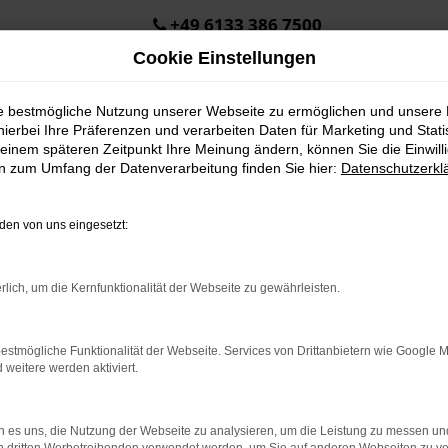
+49 6133 386 7500
Cookie Einstellungen
ie bestmögliche Nutzung unserer Webseite zu ermöglichen und unsere
hierbei Ihre Präferenzen und verarbeiten Daten für Marketing und Stati
einem späteren Zeitpunkt Ihre Meinung ändern, können Sie die Einwillig
en zum Umfang der Datenverarbeitung finden Sie hier:
Datenschutzerkl
en von uns eingesetzt:
.
ine?
rlich, um die Kernfunktionalität der Webseite zu gewährleisten.
en bestimmter Seiten verhindern. Funktioniert die Seite in eine
estmögliche Funktionalität der Webseite. Services von Drittanbietern wie Google 
eitere werden aktiviert.
u beheben.
em auf dem neuesten Stand sind.
o, sondern kann auch dazu führen, dass bestimmte Funktionen nicht
 es uns, die Nutzung der Webseite zu analysieren, um die Leistung zu messen u