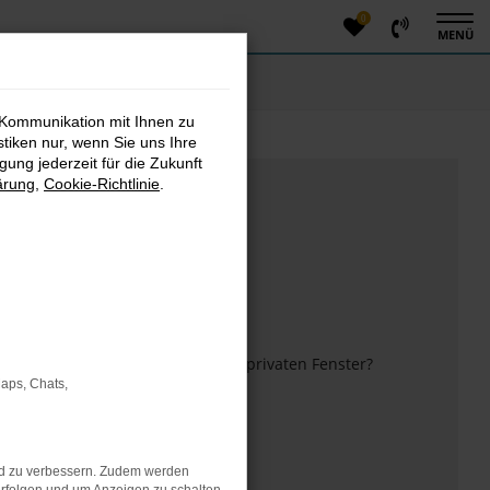
0
MENÜ
 Kommunikation mit Ihnen zu
stiken nur, wenn Sie uns Ihre
ung jederzeit für die Zukunft
ärung
,
Cookie-Richtlinie
.
m anderen Browser oder in einem privaten Fenster?
Maps, Chats,
 mehr unterstützt werden.
nd zu verbessern. Zudem werden