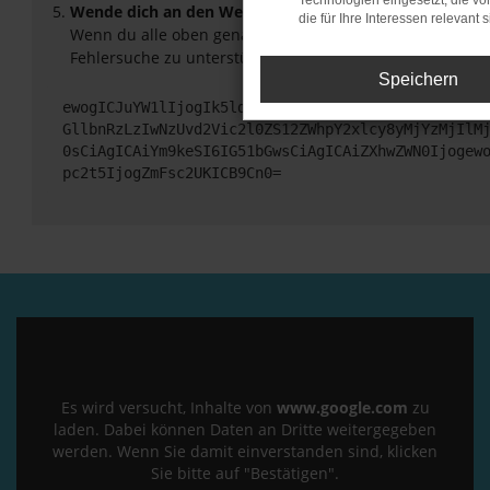
Technologien eingesetzt, die v
Wende dich an den Webseitenbetreiber.
die für Ihre Interessen relevant s
Wenn du alle oben genannten Schritte versucht hast, ko
Fehlersuche zu unterstützen:
Speichern
ewogICJuYW1lIjogIk5ldHdvcmtFcnJvciIsCiAgImNvbmZp
GllbnRzLzIwNzUvd2Vic2l0ZS12ZWhpY2xlcy8yMjYzMjIlM
0sCiAgICAiYm9keSI6IG51bGwsCiAgICAiZXhwZWN0Ijogew
pc2t5IjogZmFsc2UKICB9Cn0=
Es wird versucht, Inhalte von
www.google.com
zu
laden. Dabei können Daten an Dritte weitergegeben
werden. Wenn Sie damit einverstanden sind, klicken
Sie bitte auf "Bestätigen".