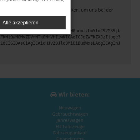
rfolgen und um Anzeigen zu schalten,
. Du kannst uns diesen Text schicken, um uns bei der
Alle akzeptieren
cHM6Ly9hcGkueC5ha3MtcHJvZC5hdWRhcmlzLm5ldC92MS9jb
zFkNjQwNGMyZDVmNTk0NmVhIiwKICAgICJoZWFkZXJzIjoge3
91dCI6IDAsCiAgICAicHJvZ3Jlc3MiOiBudWxsLAogICAgInJ
Wir bieten:
Neuwagen
Gebrauchtwagen
Jahreswagen
EU-Fahrzeuge
Fahrzeugankauf
Finanzierung