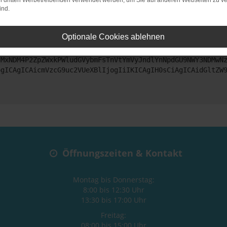
on dritten Werbetreibenden verwendet werden, um Sie auf anderen Webseiten zu ve
ind.
ntaktiere uns bitte. Wir werden versuchen, das Problem zu beheben
Optionale Cookies ablehnen
ZyI6IHsKICAgICJtZXRob2QiOiAiR0VUIiwKICAgICJ1cmwiOiAiaHR0
jMxNDM4P2ZpZWxkPWludGVybmFsTnVtYmVyJndlYnNpdGU9NWY3NDMwN
ogICAgICAicmVzcG9uc2VUeXBlIjogIiIKICAgIH0sCiAgICAidGltZW
Öffnungszeiten & Kontakt
Montag bis Donnerstag:
8:00 bis 12:30 Uhr
13:30 bis 17:00 Uhr
Freitag:
08:00 bis 15:00 Uhr