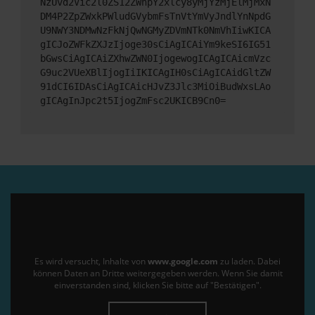
NzUvd2Vic2l0ZS12ZWhpY2xlcy8yMjYzMjElMjMxN
DM4P2ZpZWxkPWludGVybmFsTnVtYmVyJndlYnNpdG
U9NWY3NDMwNzFkNjQwNGMyZDVmNTk0NmVhIiwKICA
gICJoZWFkZXJzIjoge30sCiAgICAiYm9keSI6IG51
bGwsCiAgICAiZXhwZWN0IjogewogICAgICAicmVzc
G9uc2VUeXBlIjogIiIKICAgIH0sCiAgICAidGltZW
91dCI6IDAsCiAgICAicHJvZ3Jlc3MiOiBudWxsLAo
gICAgInJpc2t5IjogZmFsc2UKICB9Cn0=
Es wird versucht, Inhalte von
www.google.com
zu laden. Dabei
können Daten an Dritte weitergegeben werden. Wenn Sie damit
einverstanden sind, klicken Sie bitte auf "Bestätigen".