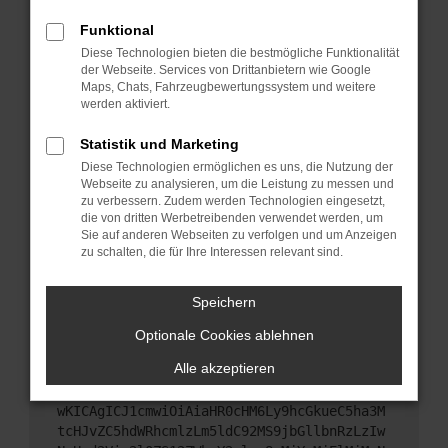
Starte dein Gerät neu.
Funktional
Das kann manchmal helfen, vorübergehende
Diese Technologien bieten die bestmögliche Funktionalität
Probleme zu beheben.
der Webseite. Services von Drittanbietern wie Google
Stelle sicher, dass dein Browser und dein
Maps, Chats, Fahrzeugbewertungssystem und weitere
werden aktiviert.
Betriebssystem auf dem neuesten Stand sind.
Veraltete Software birgt nicht nur ein
Statistik und Marketing
Sicherheitsrisiko, sondern kann auch dazu führen,
Diese Technologien ermöglichen es uns, die Nutzung der
dass bestimmte Funktionen nicht mehr
Webseite zu analysieren, um die Leistung zu messen und
unterstützt werden.
zu verbessern. Zudem werden Technologien eingesetzt,
Wende dich an den Webseitenbetreiber.
die von dritten Werbetreibenden verwendet werden, um
Sie auf anderen Webseiten zu verfolgen und um Anzeigen
Wenn du alle oben genannten Schritte versucht
zu schalten, die für Ihre Interessen relevant sind.
hast, kontaktiere uns bitte. Wir werden versuchen,
das Problem zu beheben. Du kannst uns diesen
Speichern
Text schicken, um uns bei der Fehlersuche zu
unterstützen:
Optionale Cookies ablehnen
Alle akzeptieren
ewogICJuYW1lIjogIk5ldHdvcmtFcnJvciIsCiAgI
mNvbmZpZyI6IHsKICAgICJtZXRob2QiOiAiR0VUIi
wKICAgICJ1cmwiOiAiaHR0cHM6Ly9hcGkueC5ha3M
tcHJvZC5hdWRhcmlzLm5ldC92MS9jbGllbnRzLzIw