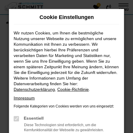
0
Zum
MENÜ
Hauptinhalt
Cookie Einstellungen
springen
Startseite
Fahrzeugangebote
Fahrzeug-Showroom
Wir nutzen Cookies, um Ihnen die bestmögliche
Nutzung unserer Webseite zu ermöglichen und unsere
Kommunikation mit Ihnen zu verbessern. Wir
Fehler: Network Error
berücksichtigen hierbei Ihre Präferenzen und
verarbeiten Daten für Marketing und Statistiken nur,
Beim Laden ist ein Fehler aufgetreten.
wenn Sie uns Ihre Einwilligung geben. Wenn Sie zu
einem späteren Zeitpunkt Ihre Meinung ändern, können
Hier sind ein paar Tipps, die dir helfen können:
Sie die Einwilligung jederzeit für die Zukunft widerrufen.
Überprüfe deine Firewall und deine
Weitere Informationen zum Umfang der
Datenverarbeitung finden Sie hier:
Internetverbindung.
Datenschutzerklärung
,
Cookie-Richtlinie
.
Laden andere Webseiten, zum Beispiel deine
Suchmaschine?
Impressum
Prüfe deine Browsererweiterungen.
Folgende Kategorien von Cookies werden von uns eingesetzt:
Manche Erweiterungen, wie Werbeblocker, können
das Laden bestimmter Seiten verhindern.
Essentiell
Funktioniert die Seite in einem anderen Browser
Diese Technologien sind erforderlich, um die
oder in einem privaten Fenster?
Kernfunktionalität der Webseite zu gewährleisten.